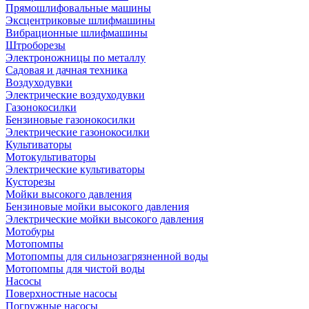
Прямошлифовальные машины
Эксцентриковые шлифмашины
Вибрационные шлифмашины
Штроборезы
Электроножницы по металлу
Садовая и дачная техника
Воздуходувки
Электрические воздуходувки
Газонокосилки
Бензиновые газонокосилки
Электрические газонокосилки
Культиваторы
Мотокультиваторы
Электрические культиваторы
Кусторезы
Мойки высокого давления
Бензиновые мойки высокого давления
Электрические мойки высокого давления
Мотобуры
Мотопомпы
Мотопомпы для сильнозагрязненной воды
Мотопомпы для чистой воды
Насосы
Поверхностные насосы
Погружные насосы