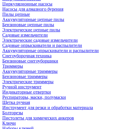
Циркуляционные насосы
Насосы для алмазного бурения
Пилы цепные
Аккумуляторные цепные пилы
Бензиновые цепные пилы
Электрические цепные пилы
Садовые измельчители
Электрические садовые измельчители
Садовые опрыскиватели и распылители
Аккумуляторные опрыскиватели и распылители
Снегоуборочная техника
Бензиновые снегоуборщики
Триммеры
Аккумуляторные триммеры
Бензиновые триммеры
Электрические триммеры
Ручной инструмент
Индикаторные отвертки
Респираторы, маски, полумаски
Щетка ручная
Инструмент для резки и обработки материала
Болторезы
Пистолеты для химических анкеров
Ключи
Наборы ключей