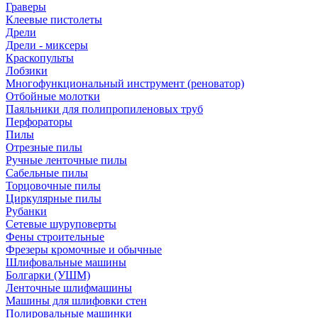
Граверы
Клеевые пистолеты
Дрели
Дрели - миксеры
Краскопульты
Лобзики
Многофункциональный инструмент (реноватор)
Отбойные молотки
Паяльники для полипропиленовых труб
Перфораторы
Пилы
Отрезные пилы
Ручные ленточные пилы
Сабельные пилы
Торцовочные пилы
Циркулярные пилы
Рубанки
Сетевые шуруповерты
Фены строительные
Фрезеры кромочные и обычные
Шлифовальные машины
Болгарки (УШМ)
Ленточные шлифмашины
Машины для шлифовки стен
Полировальные машинки