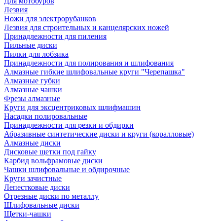
Для мотобуров
Лезвия
Ножи для электрорубанков
Лезвия для строительных и канцелярских ножей
Принадлежности для пиления
Пильные диски
Пилки для лобзика
Принадлежности для полирования и шлифования
Алмазные гибкие шлифовальные круги "Черепашка"
Алмазные губки
Алмазные чашки
Фрезы алмазные
Круги для эксцентриковых шлифмашин
Насадки полировальные
Принадлежности для резки и обдирки
Абразивные синтетические диски и круги (коралловые)
Алмазные диски
Дисковые щетки под гайку
Карбид вольфрамовые диски
Чашки шлифовальные и обдирочные
Круги зачистные
Лепестковые диски
Отрезные диски по металлу
Шлифовальные диски
Щетки-чашки