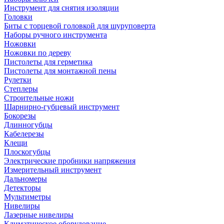
Инструмент для снятия изоляции
Головки
Биты с торцевой головкой для шуруповерта
Наборы ручного инструмента
Ножовки
Ножовки по дереву
Пистолеты для герметика
Пистолеты для монтажной пены
Рулетки
Степлеры
Строительные ножи
Шарнирно-губцевый инструмент
Бокорезы
Длинногубцы
Кабелерезы
Клещи
Плоскогубцы
Электрические пробники напряжения
Измерительный инструмент
Дальномеры
Детекторы
Мультиметры
Нивелиры
Лазерные нивелиры
Климатическое оборудование