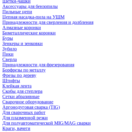
Щетки-чашки
Аксессуары для бензопилы
Пильные цепи
Цепная насадка-пила на УШМ
Принадлежности для сверления и долбления
Алмазные коронки
Биметаллические коронки
Буры
Зенкеры и зенковки
Зубило
Пики
Сверла
Принадлежности для фрезерования
Борфрезы по металлу
Фрезы по дереву
Штифты
Клейкая лента
Скобы для степлера
Сетки абразивные
Сварочное оборудование
Аргонодуговая сварка (TIG)
Для сварочных работ
Для плазменной резки
Для полуавтоматической MIG/MAG сварки
Краги, вачеги