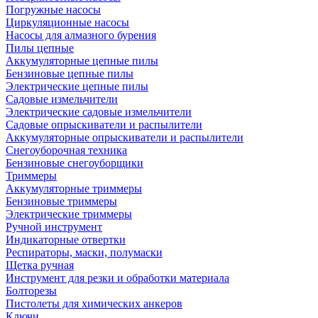
Погружные насосы
Циркуляционные насосы
Насосы для алмазного бурения
Пилы цепные
Аккумуляторные цепные пилы
Бензиновые цепные пилы
Электрические цепные пилы
Садовые измельчители
Электрические садовые измельчители
Садовые опрыскиватели и распылители
Аккумуляторные опрыскиватели и распылители
Снегоуборочная техника
Бензиновые снегоуборщики
Триммеры
Аккумуляторные триммеры
Бензиновые триммеры
Электрические триммеры
Ручной инструмент
Индикаторные отвертки
Респираторы, маски, полумаски
Щетка ручная
Инструмент для резки и обработки материала
Болторезы
Пистолеты для химических анкеров
Ключи