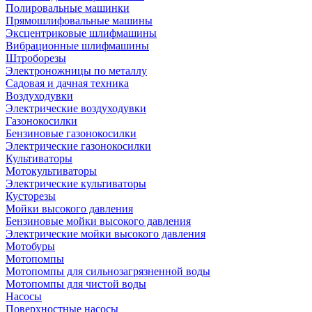
Полировальные машинки
Прямошлифовальные машины
Эксцентриковые шлифмашины
Вибрационные шлифмашины
Штроборезы
Электроножницы по металлу
Садовая и дачная техника
Воздуходувки
Электрические воздуходувки
Газонокосилки
Бензиновые газонокосилки
Электрические газонокосилки
Культиваторы
Мотокультиваторы
Электрические культиваторы
Кусторезы
Мойки высокого давления
Бензиновые мойки высокого давления
Электрические мойки высокого давления
Мотобуры
Мотопомпы
Мотопомпы для сильнозагрязненной воды
Мотопомпы для чистой воды
Насосы
Поверхностные насосы