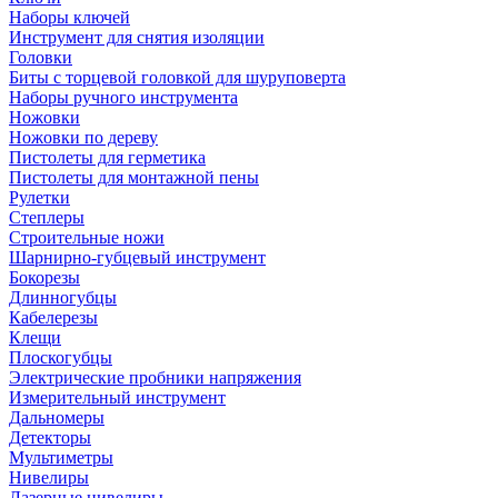
Наборы ключей
Инструмент для снятия изоляции
Головки
Биты с торцевой головкой для шуруповерта
Наборы ручного инструмента
Ножовки
Ножовки по дереву
Пистолеты для герметика
Пистолеты для монтажной пены
Рулетки
Степлеры
Строительные ножи
Шарнирно-губцевый инструмент
Бокорезы
Длинногубцы
Кабелерезы
Клещи
Плоскогубцы
Электрические пробники напряжения
Измерительный инструмент
Дальномеры
Детекторы
Мультиметры
Нивелиры
Лазерные нивелиры