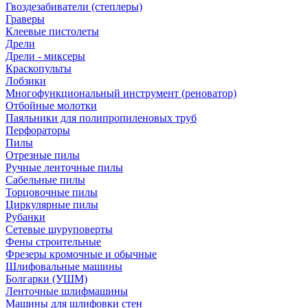
Гвоздезабиватели (степлеры)
Граверы
Клеевые пистолеты
Дрели
Дрели - миксеры
Краскопульты
Лобзики
Многофункциональный инструмент (реноватор)
Отбойные молотки
Паяльники для полипропиленовых труб
Перфораторы
Пилы
Отрезные пилы
Ручные ленточные пилы
Сабельные пилы
Торцовочные пилы
Циркулярные пилы
Рубанки
Сетевые шуруповерты
Фены строительные
Фрезеры кромочные и обычные
Шлифовальные машины
Болгарки (УШМ)
Ленточные шлифмашины
Машины для шлифовки стен