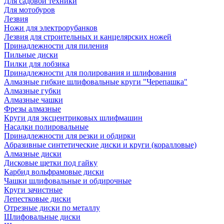
Для садовой техники
Для мотобуров
Лезвия
Ножи для электрорубанков
Лезвия для строительных и канцелярских ножей
Принадлежности для пиления
Пильные диски
Пилки для лобзика
Принадлежности для полирования и шлифования
Алмазные гибкие шлифовальные круги "Черепашка"
Алмазные губки
Алмазные чашки
Фрезы алмазные
Круги для эксцентриковых шлифмашин
Насадки полировальные
Принадлежности для резки и обдирки
Абразивные синтетические диски и круги (коралловые)
Алмазные диски
Дисковые щетки под гайку
Карбид вольфрамовые диски
Чашки шлифовальные и обдирочные
Круги зачистные
Лепестковые диски
Отрезные диски по металлу
Шлифовальные диски