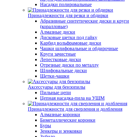
Насадки полировальные
Принадлежности для резки и обдирки
Абразивные синтетические диски и круги
(коралловые)
Алмазные диски
Дисковые щетки под гайку
Карбид вольфрамовые диски
Чашки шлифовальные и обдирочные
Круги зачистные
Лепестковые диски
Отрезные диски по металлу
Шлифовальные диски
Щетки-чашки
Аксессуары для бензопилы
Пильные цепи
Цепная насадка-пила на УШМ
Принадлежности для сверления и долбления
Алмазные коронки
Биметаллические коронки
Буры
Зенкеры и зенковки
Зубило