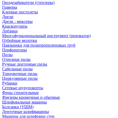
Гвоздезабиватели (степлеры)
Граверы
Клеевые пистолеты
Дрели
Дрели - миксеры
Краскопульты
Лобзики
Многофункциональный инструмент (реноватор)
Отбойные молотки
Паяльники для полипропиленовых труб
Перфораторы
Пилы
Отрезные пилы
Ручные ленточные пилы
Сабельные пилы
Торцовочные пилы
Циркулярные пилы
Рубанки
Сетевые шуруповерты
Фены строительные
Фрезеры кромочные и обычные
Шлифовальные машины
Болгарки (УШМ)
Ленточные шлифмашины
Машины для шлифовки стен