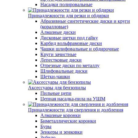
Насадки полировальные
Принадлежности для резки и обдирки
Абразивные синтетические диски и круги
(коралловые)
Алмазные диски
Дисковые щетки под гайку
Карбид вольфрамовые диски
Чашки шлифовальные и обдирочные
Круги зачистные
Лепестковые диски
Отрезные диски по металлу
Шлифовальные диски
Щетки-чашки
Аксессуары для бензопилы
Пильные цепи
Цепная насадка-пила на УШМ
Принадлежности для сверления и долбления
Алмазные коронки
Биметаллические коронки
Буры
Зенкеры и зенковки
Зубило