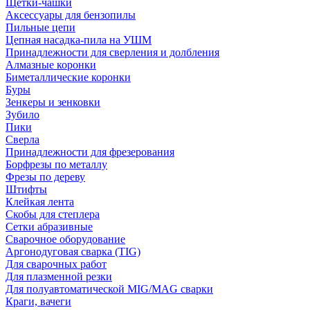
Щетки-чашки
Аксессуары для бензопилы
Пильные цепи
Цепная насадка-пила на УШМ
Принадлежности для сверления и долбления
Алмазные коронки
Биметаллические коронки
Буры
Зенкеры и зенковки
Зубило
Пики
Сверла
Принадлежности для фрезерования
Борфрезы по металлу
Фрезы по дереву
Штифты
Клейкая лента
Скобы для степлера
Сетки абразивные
Сварочное оборудование
Аргонодуговая сварка (TIG)
Для сварочных работ
Для плазменной резки
Для полуавтоматической MIG/MAG сварки
Краги, вачеги