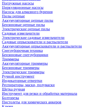
Погружные насосы
Циркуляционные насосы
Насосы для алмазного бурения
Пилы цепные
Аккумуляторные цепные пилы
Бензиновые цепные пилы
Электрические цепные пилы
Садовые измельчители
Электрические садовые измельчители
Садовые опрыскиватели и распылители
Аккумуляторные опрыскиватели и распылители
Снегоуборочная техника
Бензиновые снегоуборщики
Триммеры
Аккумуляторные триммеры
Бензиновые триммеры
Электрические триммеры
Ручной инструмент
Индикаторные отвертки
Респираторы, маски, полумаски
Щетка ручная
Инструмент для резки и обработки материала
Болторезы
Пистолеты для химических анкеров
Ключи