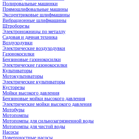
Полировальные машинки
Прямошлифовальные машины
Эксцентриковые шлифмашины
Вибрационные шлифмашины
Штроборезы
Электроножницы по металлу
Садовая и дачная техника
Воздуходувки
Электрические воздуходувки
Газонокосилки
Бензиновые газонокосилки
Электрические газонокосилки
Культиваторы
Мотокультиваторы
Электрические культиваторы
Кусторезы
Мойки высокого давления
Бензиновые мойки высокого давления
Электрические мойки высокого давления
Мотобуры
Мотопомпы
Мотопомпы для сильнозагрязненной воды
Мотопомпы для чистой воды
Насосы
Поверхностные насосы