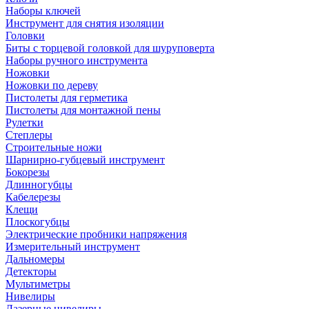
Наборы ключей
Инструмент для снятия изоляции
Головки
Биты с торцевой головкой для шуруповерта
Наборы ручного инструмента
Ножовки
Ножовки по дереву
Пистолеты для герметика
Пистолеты для монтажной пены
Рулетки
Степлеры
Строительные ножи
Шарнирно-губцевый инструмент
Бокорезы
Длинногубцы
Кабелерезы
Клещи
Плоскогубцы
Электрические пробники напряжения
Измерительный инструмент
Дальномеры
Детекторы
Мультиметры
Нивелиры
Лазерные нивелиры