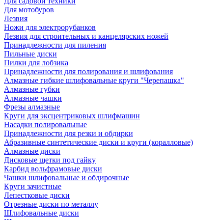
Для садовой техники
Для мотобуров
Лезвия
Ножи для электрорубанков
Лезвия для строительных и канцелярских ножей
Принадлежности для пиления
Пильные диски
Пилки для лобзика
Принадлежности для полирования и шлифования
Алмазные гибкие шлифовальные круги "Черепашка"
Алмазные губки
Алмазные чашки
Фрезы алмазные
Круги для эксцентриковых шлифмашин
Насадки полировальные
Принадлежности для резки и обдирки
Абразивные синтетические диски и круги (коралловые)
Алмазные диски
Дисковые щетки под гайку
Карбид вольфрамовые диски
Чашки шлифовальные и обдирочные
Круги зачистные
Лепестковые диски
Отрезные диски по металлу
Шлифовальные диски