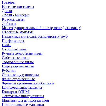
Граверы
Клеевые пистолеты
Дрели
Дрели - миксеры
Краскопульты
Лобзики
Многофункциональный инструмент (реноватор)
Отбойные молотки
Паяльники для полипропиленовых труб
Перфораторы
Пилы
Отрезные пилы
Ручные ленточные пилы
Сабельные пилы
Торцовочные пилы
Циркулярные пилы
Рубанки
Сетевые шуруповерты
Фены строительные
Фрезеры кромочные и обычные
Шлифовальные машины
Болгарки (УШМ)
Ленточные шлифмашины
Машины для шлифовки стен
Полировальные машинки