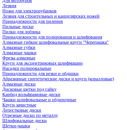
Для мотобуров
Лезвия
Ножи для электрорубанков
Лезвия для строительных и канцелярских ножей
Принадлежности для пиления
Пильные диски
Пилки для лобзика
Принадлежности для полирования и шлифования
Алмазные гибкие шлифовальные круги "Черепашка"
Алмазные губки
Алмазные чашки
Фрезы алмазные
Круги для эксцентриковых шлифмашин
Насадки полировальные
Принадлежности для резки и обдирки
Абразивные синтетические диски и круги (коралловые)
Алмазные диски
Дисковые щетки под гайку
Карбид вольфрамовые диски
Чашки шлифовальные и обдирочные
Круги зачистные
Лепестковые диски
Отрезные диски по металлу
Шлифовальные диски
Щетки-чашки