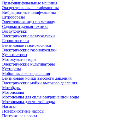
Прямошлифовальные машины
Эксцентриковые шлифмашины
Вибрационные шлифмашины
Штроборезы
Электроножницы по металлу
Садовая и дачная техника
Воздуходувки
Электрические воздуходувки
Газонокосилки
Бензиновые газонокосилки
Электрические газонокосилки
Культиваторы
Мотокультиваторы
Электрические культиваторы
Кусторезы
Мойки высокого давления
Бензиновые мойки высокого давления
Электрические мойки высокого давления
Мотобуры
Мотопомпы
Мотопомпы для сильнозагрязненной воды
Мотопомпы для чистой воды
Насосы
Поверхностные насосы
Погружные насосы