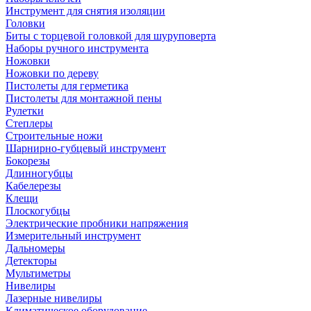
Инструмент для снятия изоляции
Головки
Биты с торцевой головкой для шуруповерта
Наборы ручного инструмента
Ножовки
Ножовки по дереву
Пистолеты для герметика
Пистолеты для монтажной пены
Рулетки
Степлеры
Строительные ножи
Шарнирно-губцевый инструмент
Бокорезы
Длинногубцы
Кабелерезы
Клещи
Плоскогубцы
Электрические пробники напряжения
Измерительный инструмент
Дальномеры
Детекторы
Мультиметры
Нивелиры
Лазерные нивелиры
Климатическое оборудование