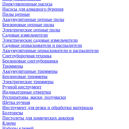
Циркуляционные насосы
Насосы для алмазного бурения
Пилы цепные
Аккумуляторные цепные пилы
Бензиновые цепные пилы
Электрические цепные пилы
Садовые измельчители
Электрические садовые измельчители
Садовые опрыскиватели и распылители
Аккумуляторные опрыскиватели и распылители
Снегоуборочная техника
Бензиновые снегоуборщики
Триммеры
Аккумуляторные триммеры
Бензиновые триммеры
Электрические триммеры
Ручной инструмент
Индикаторные отвертки
Респираторы, маски, полумаски
Щетка ручная
Инструмент для резки и обработки материала
Болторезы
Пистолеты для химических анкеров
Ключи
Наборы ключей