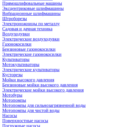
Прямошлифовальные машины
Эксцентриковые шлифмашины
Вибрационные шлифмашины
Штроборезы
Электроножницы по металлу
Садовая и дачная техника
Воздуходувки
Электрические воздуходувки
Газонокосилки
Бензиновые газонокосилки
Электрические газонокосилки
Культиваторы
Мотокультиваторы
Электрические культиваторы
Кусторезы
Мойки высокого давления
Бензиновые мойки высокого давления
Электрические мойки высокого давления
Мотобуры
Мотопомпы
Мотопомпы для сильнозагрязненной воды
Мотопомпы для чистой воды
Насосы
Поверхностные насосы
Погружные насосы