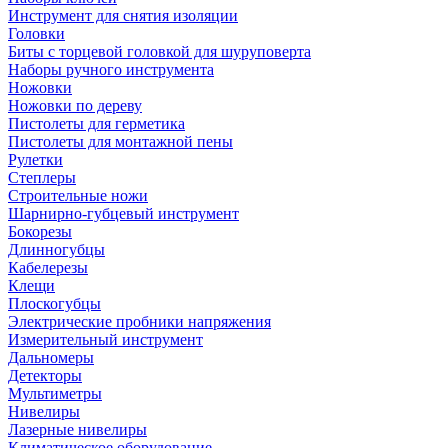
Инструмент для снятия изоляции
Головки
Биты с торцевой головкой для шуруповерта
Наборы ручного инструмента
Ножовки
Ножовки по дереву
Пистолеты для герметика
Пистолеты для монтажной пены
Рулетки
Степлеры
Строительные ножи
Шарнирно-губцевый инструмент
Бокорезы
Длинногубцы
Кабелерезы
Клещи
Плоскогубцы
Электрические пробники напряжения
Измерительный инструмент
Дальномеры
Детекторы
Мультиметры
Нивелиры
Лазерные нивелиры
Климатическое оборудование