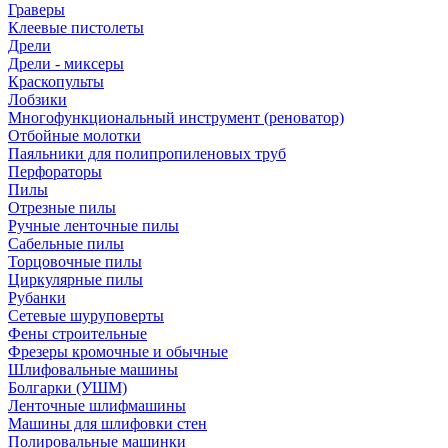
Граверы
Клеевые пистолеты
Дрели
Дрели - миксеры
Краскопульты
Лобзики
Многофункциональный инструмент (реноватор)
Отбойные молотки
Паяльники для полипропиленовых труб
Перфораторы
Пилы
Отрезные пилы
Ручные ленточные пилы
Сабельные пилы
Торцовочные пилы
Циркулярные пилы
Рубанки
Сетевые шуруповерты
Фены строительные
Фрезеры кромочные и обычные
Шлифовальные машины
Болгарки (УШМ)
Ленточные шлифмашины
Машины для шлифовки стен
Полировальные машинки