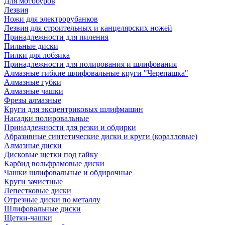
Для мотобуров
Лезвия
Ножи для электрорубанков
Лезвия для строительных и канцелярских ножей
Принадлежности для пиления
Пильные диски
Пилки для лобзика
Принадлежности для полирования и шлифования
Алмазные гибкие шлифовальные круги "Черепашка"
Алмазные губки
Алмазные чашки
Фрезы алмазные
Круги для эксцентриковых шлифмашин
Насадки полировальные
Принадлежности для резки и обдирки
Абразивные синтетические диски и круги (коралловые)
Алмазные диски
Дисковые щетки под гайку
Карбид вольфрамовые диски
Чашки шлифовальные и обдирочные
Круги зачистные
Лепестковые диски
Отрезные диски по металлу
Шлифовальные диски
Щетки-чашки