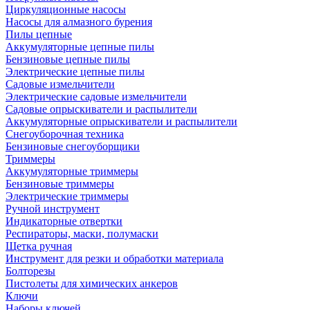
Циркуляционные насосы
Насосы для алмазного бурения
Пилы цепные
Аккумуляторные цепные пилы
Бензиновые цепные пилы
Электрические цепные пилы
Садовые измельчители
Электрические садовые измельчители
Садовые опрыскиватели и распылители
Аккумуляторные опрыскиватели и распылители
Снегоуборочная техника
Бензиновые снегоуборщики
Триммеры
Аккумуляторные триммеры
Бензиновые триммеры
Электрические триммеры
Ручной инструмент
Индикаторные отвертки
Респираторы, маски, полумаски
Щетка ручная
Инструмент для резки и обработки материала
Болторезы
Пистолеты для химических анкеров
Ключи
Наборы ключей