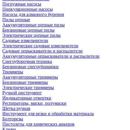
Погружные насосы
Циркуляционные насосы
Насосы для алмазного бурения
Пилы цепные
Аккумуляторные цепные пилы
Бензиновые цепные пилы
Электрические цепные пилы
Садовые измельчители
Электрические садовые измельчители
Садовые опрыскиватели и распылители
Аккумуляторные опрыскиватели и распылители
Снегоуборочная техника
Бензиновые снегоуборщики
Триммеры
Аккумуляторные триммеры
Бензиновые триммеры
Электрические триммеры
Ручной инструмент
Индикаторные отвертки
Респираторы, маски, полумаски
Щетка ручная
Инструмент для резки и обработки материала
Болторезы
Пистолеты для химических анкеров
Ключи