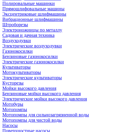
Полировальные машинки
Прямошлифовальные машины
Эксцентриковые шлифмашины
Вибрационные шлифмашины
Штроборезы
Электроножницы по металлу
Садовая и дачная техника
Воздуходувки
Электрические воздуходувки
Газонокосилки
Бензиновые газонокосилки
Электрические газонокосилки
Культиваторы
Мотокультиваторы
Электрические культиваторы
Кусторезы
Мойки высокого давления
Бензиновые мойки высокого давления
Электрические мойки высокого давления
Мотобуры
Мотопомпы
Мотопомпы для сильнозагрязненной воды
Мотопомпы для чистой воды
Насосы
Поверхностные насосы