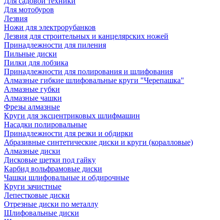
Для садовой техники
Для мотобуров
Лезвия
Ножи для электрорубанков
Лезвия для строительных и канцелярских ножей
Принадлежности для пиления
Пильные диски
Пилки для лобзика
Принадлежности для полирования и шлифования
Алмазные гибкие шлифовальные круги "Черепашка"
Алмазные губки
Алмазные чашки
Фрезы алмазные
Круги для эксцентриковых шлифмашин
Насадки полировальные
Принадлежности для резки и обдирки
Абразивные синтетические диски и круги (коралловые)
Алмазные диски
Дисковые щетки под гайку
Карбид вольфрамовые диски
Чашки шлифовальные и обдирочные
Круги зачистные
Лепестковые диски
Отрезные диски по металлу
Шлифовальные диски