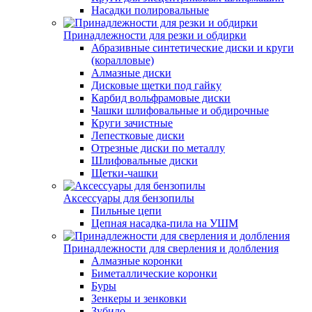
Насадки полировальные
Принадлежности для резки и обдирки
Абразивные синтетические диски и круги
(коралловые)
Алмазные диски
Дисковые щетки под гайку
Карбид вольфрамовые диски
Чашки шлифовальные и обдирочные
Круги зачистные
Лепестковые диски
Отрезные диски по металлу
Шлифовальные диски
Щетки-чашки
Аксессуары для бензопилы
Пильные цепи
Цепная насадка-пила на УШМ
Принадлежности для сверления и долбления
Алмазные коронки
Биметаллические коронки
Буры
Зенкеры и зенковки
Зубило