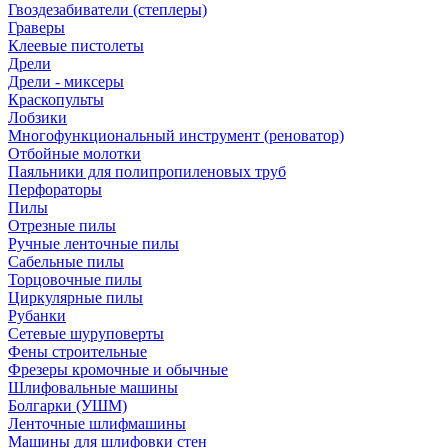
Гвоздезабиватели (степлеры)
Граверы
Клеевые пистолеты
Дрели
Дрели - миксеры
Краскопульты
Лобзики
Многофункциональный инструмент (реноватор)
Отбойные молотки
Паяльники для полипропиленовых труб
Перфораторы
Пилы
Отрезные пилы
Ручные ленточные пилы
Сабельные пилы
Торцовочные пилы
Циркулярные пилы
Рубанки
Сетевые шуруповерты
Фены строительные
Фрезеры кромочные и обычные
Шлифовальные машины
Болгарки (УШМ)
Ленточные шлифмашины
Машины для шлифовки стен