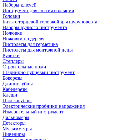
Наборы ключей
Инструмент для снятия изоляции
Головки
Биты с торцевой головкой для шуруповерта
Наборы ручного инструмента
Ножовки
Ножовки по дереву
Пистолеты для герметика
Пистолеты для монтажной пены
Рулетки
Степлеры
Строительные ножи
Шарнирно-губцевый инструмент
Бокорезы
Длинногубцы
Кабелерезы
Клещи
Плоскогубцы
Электрические пробники напряжения
Измерительный инструмент
Дальномеры
Детекторы
Мультиметры
Нивелиры
Лазерные нивелиры