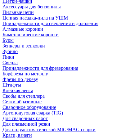
Щетки-чашки
Аксессуары для бензопилы
Пильные цепи
Цепная насадка-пила на УШМ
Принадлежности для сверления и долбления
Алмазные коронки
Биметаллические коронки
Буры
Зенкеры и зенковки
Зубило
Пики
Сверла
Принадлежности для фрезерования
Борфрезы по металлу
Фрезы по дереву
Штифты
Клейкая лента
Скобы для степлера
Сетки абразивные
Сварочное оборудование
Аргонодуговая сварка (TIG)
Для сварочных работ
Для плазменной резки
Для полуавтоматической MIG/MAG сварки
Краги, вачеги