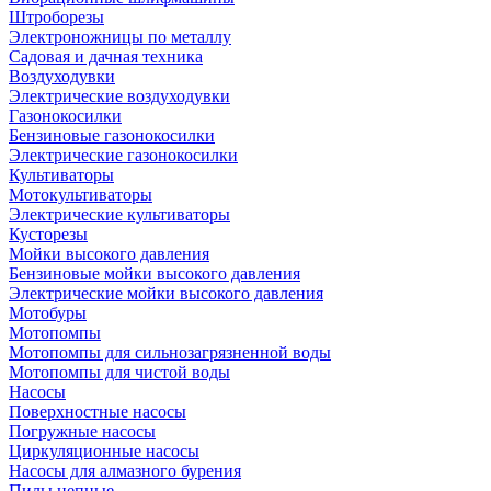
Штроборезы
Электроножницы по металлу
Садовая и дачная техника
Воздуходувки
Электрические воздуходувки
Газонокосилки
Бензиновые газонокосилки
Электрические газонокосилки
Культиваторы
Мотокультиваторы
Электрические культиваторы
Кусторезы
Мойки высокого давления
Бензиновые мойки высокого давления
Электрические мойки высокого давления
Мотобуры
Мотопомпы
Мотопомпы для сильнозагрязненной воды
Мотопомпы для чистой воды
Насосы
Поверхностные насосы
Погружные насосы
Циркуляционные насосы
Насосы для алмазного бурения
Пилы цепные