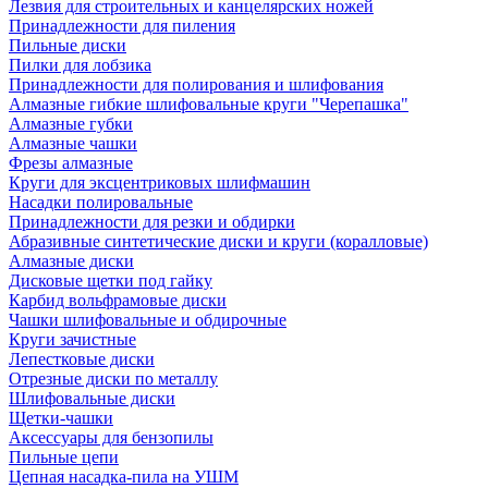
Лезвия для строительных и канцелярских ножей
Принадлежности для пиления
Пильные диски
Пилки для лобзика
Принадлежности для полирования и шлифования
Алмазные гибкие шлифовальные круги "Черепашка"
Алмазные губки
Алмазные чашки
Фрезы алмазные
Круги для эксцентриковых шлифмашин
Насадки полировальные
Принадлежности для резки и обдирки
Абразивные синтетические диски и круги (коралловые)
Алмазные диски
Дисковые щетки под гайку
Карбид вольфрамовые диски
Чашки шлифовальные и обдирочные
Круги зачистные
Лепестковые диски
Отрезные диски по металлу
Шлифовальные диски
Щетки-чашки
Аксессуары для бензопилы
Пильные цепи
Цепная насадка-пила на УШМ