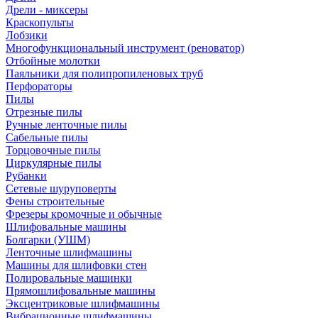
Дрели - миксеры
Краскопульты
Лобзики
Многофункциональный инструмент (реноватор)
Отбойные молотки
Паяльники для полипропиленовых труб
Перфораторы
Пилы
Отрезные пилы
Ручные ленточные пилы
Сабельные пилы
Торцовочные пилы
Циркулярные пилы
Рубанки
Сетевые шуруповерты
Фены строительные
Фрезеры кромочные и обычные
Шлифовальные машины
Болгарки (УШМ)
Ленточные шлифмашины
Машины для шлифовки стен
Полировальные машинки
Прямошлифовальные машины
Эксцентриковые шлифмашины
Вибрационные шлифмашины