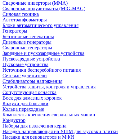
Сварочные инверторы (MMA)
Сварочные полуавтоматы (MIG-MAG)
Силовая техника
Автотранформаторы
Блоки автоматического управления
Генераторы
Бензиновые генераторы
Дизельные генераторы
Сварочные генераторы
Зарядные и пускозарядные устройства
Пускозарядные устройства
Пусковые устройства
Источники бесперебойного питания
Сетевые удлинители
Стабилизаторы напряжения
Устройства защиты, контроля и управления
Сопутствующая оснастка
Воск для алмазных коронок
Кожухи для болгарки
Кольца переходные
Комплекты крепления сверлильных машин
Кондуктор
Наборы для извлечения керна
Насадка-направляющая на УШМ для заусовки плитки
Насадки для реноваторов и МФИ