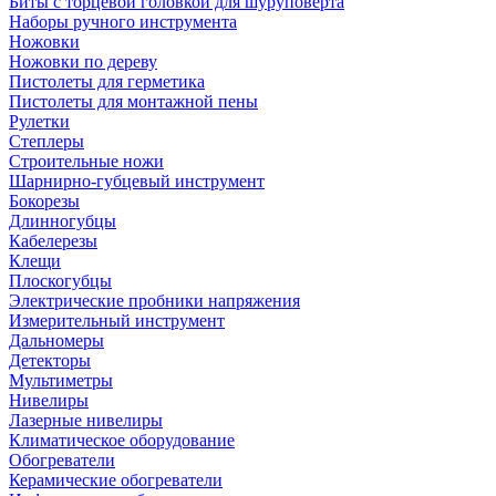
Биты с торцевой головкой для шуруповерта
Наборы ручного инструмента
Ножовки
Ножовки по дереву
Пистолеты для герметика
Пистолеты для монтажной пены
Рулетки
Степлеры
Строительные ножи
Шарнирно-губцевый инструмент
Бокорезы
Длинногубцы
Кабелерезы
Клещи
Плоскогубцы
Электрические пробники напряжения
Измерительный инструмент
Дальномеры
Детекторы
Мультиметры
Нивелиры
Лазерные нивелиры
Климатическое оборудование
Обогреватели
Керамические обогреватели