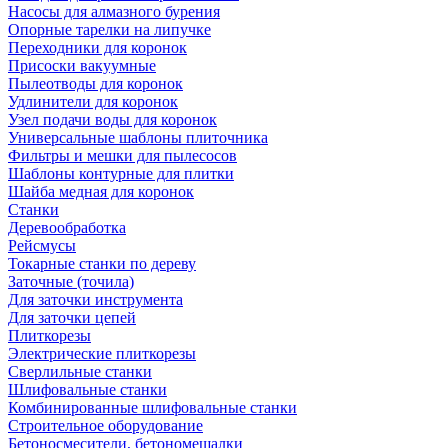
Насосы для алмазного бурения
Опорные тарелки на липучке
Переходники для коронок
Присоски вакуумные
Пылеотводы для коронок
Удлинители для коронок
Узел подачи воды для коронок
Универсальные шаблоны плиточника
Фильтры и мешки для пылесосов
Шаблоны контурные для плитки
Шайба медная для коронок
Станки
Деревообработка
Рейсмусы
Токарные станки по дереву
Заточные (точила)
Для заточки инструмента
Для заточки цепей
Плиткорезы
Электрические плиткорезы
Сверлильные станки
Шлифовальные станки
Комбинированные шлифовальные станки
Строительное оборудование
Бетоносмесители, бетономешалки