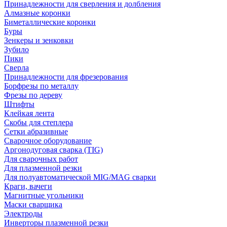
Принадлежности для сверления и долбления
Алмазные коронки
Биметаллические коронки
Буры
Зенкеры и зенковки
Зубило
Пики
Сверла
Принадлежности для фрезерования
Борфрезы по металлу
Фрезы по дереву
Штифты
Клейкая лента
Скобы для степлера
Сетки абразивные
Сварочное оборудование
Аргонодуговая сварка (TIG)
Для сварочных работ
Для плазменной резки
Для полуавтоматической MIG/MAG сварки
Краги, вачеги
Магнитные угольники
Маски сварщика
Электроды
Инверторы плазменной резки