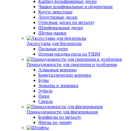
Карбид вольфрамовые диски
Чашки шлифовальные и обдирочные
Круги зачистные
Лепестковые диски
Отрезные диски по металлу
Шлифовальные диски
Щетки-чашки
Аксессуары для бензопилы
Пильные цепи
Цепная насадка-пила на УШМ
Принадлежности для сверления и долбления
Алмазные коронки
Биметаллические коронки
Буры
Зенкеры и зенковки
Зубило
Пики
Сверла
Принадлежности для фрезерования
Борфрезы по металлу
Фрезы по дереву