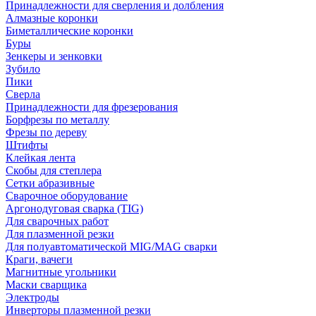
Принадлежности для сверления и долбления
Алмазные коронки
Биметаллические коронки
Буры
Зенкеры и зенковки
Зубило
Пики
Сверла
Принадлежности для фрезерования
Борфрезы по металлу
Фрезы по дереву
Штифты
Клейкая лента
Скобы для степлера
Сетки абразивные
Сварочное оборудование
Аргонодуговая сварка (TIG)
Для сварочных работ
Для плазменной резки
Для полуавтоматической MIG/MAG сварки
Краги, вачеги
Магнитные угольники
Маски сварщика
Электроды
Инверторы плазменной резки