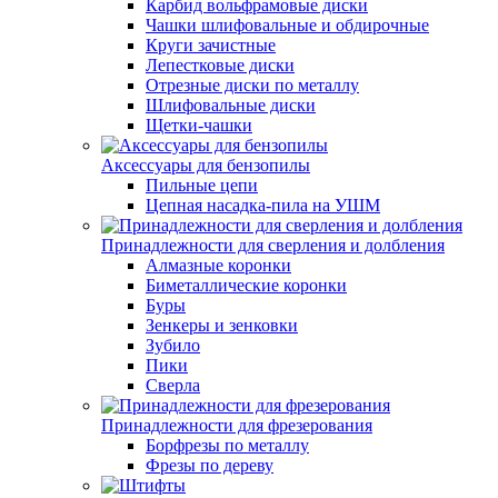
Карбид вольфрамовые диски
Чашки шлифовальные и обдирочные
Круги зачистные
Лепестковые диски
Отрезные диски по металлу
Шлифовальные диски
Щетки-чашки
Аксессуары для бензопилы
Пильные цепи
Цепная насадка-пила на УШМ
Принадлежности для сверления и долбления
Алмазные коронки
Биметаллические коронки
Буры
Зенкеры и зенковки
Зубило
Пики
Сверла
Принадлежности для фрезерования
Борфрезы по металлу
Фрезы по дереву