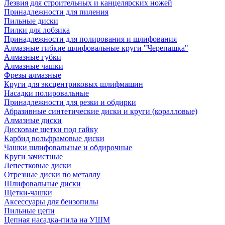
Лезвия для строительных и канцелярских ножей
Принадлежности для пиления
Пильные диски
Пилки для лобзика
Принадлежности для полирования и шлифования
Алмазные гибкие шлифовальные круги "Черепашка"
Алмазные губки
Алмазные чашки
Фрезы алмазные
Круги для эксцентриковых шлифмашин
Насадки полировальные
Принадлежности для резки и обдирки
Абразивные синтетические диски и круги (коралловые)
Алмазные диски
Дисковые щетки под гайку
Карбид вольфрамовые диски
Чашки шлифовальные и обдирочные
Круги зачистные
Лепестковые диски
Отрезные диски по металлу
Шлифовальные диски
Щетки-чашки
Аксессуары для бензопилы
Пильные цепи
Цепная насадка-пила на УШМ