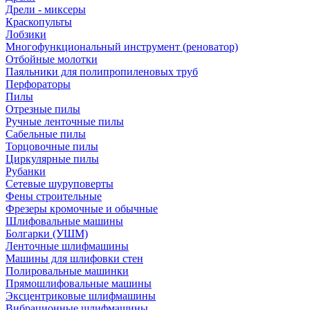
Дрели - миксеры
Краскопульты
Лобзики
Многофункциональный инструмент (реноватор)
Отбойные молотки
Паяльники для полипропиленовых труб
Перфораторы
Пилы
Отрезные пилы
Ручные ленточные пилы
Сабельные пилы
Торцовочные пилы
Циркулярные пилы
Рубанки
Сетевые шуруповерты
Фены строительные
Фрезеры кромочные и обычные
Шлифовальные машины
Болгарки (УШМ)
Ленточные шлифмашины
Машины для шлифовки стен
Полировальные машинки
Прямошлифовальные машины
Эксцентриковые шлифмашины
Вибрационные шлифмашины