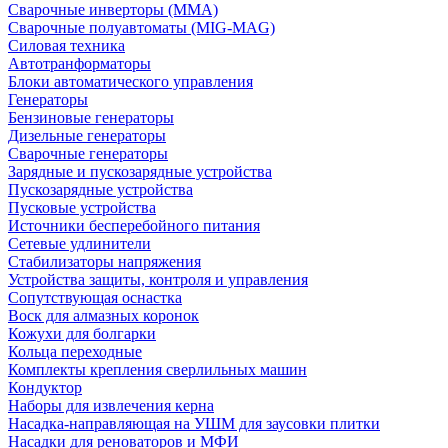
Сварочные инверторы (MMA)
Сварочные полуавтоматы (MIG-MAG)
Силовая техника
Автотранформаторы
Блоки автоматического управления
Генераторы
Бензиновые генераторы
Дизельные генераторы
Сварочные генераторы
Зарядные и пускозарядные устройства
Пускозарядные устройства
Пусковые устройства
Источники бесперебойного питания
Сетевые удлинители
Стабилизаторы напряжения
Устройства защиты, контроля и управления
Сопутствующая оснастка
Воск для алмазных коронок
Кожухи для болгарки
Кольца переходные
Комплекты крепления сверлильных машин
Кондуктор
Наборы для извлечения керна
Насадка-направляющая на УШМ для заусовки плитки
Насадки для реноваторов и МФИ