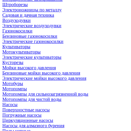
Штроборезы
Электроножницы по металлу
Садовая и дачная техника
Воздуходувки
Электрические воздуходувки
Газонокосилки
Бензиновые газонокосилки
Электрические газонокосилки
Культиваторы
Мотокультиваторы
Электрические культиваторы
Кусторезы
Мойки высокого давления
Бензиновые мойки высокого давления
Электрические мойки высокого давления
Мотобуры
Мотопомпы
Мотопомпы для сильнозагрязненной воды
Мотопомпы для чистой воды
Насосы
Поверхностные насосы
Погружные насосы
Циркуляционные насосы
Насосы для алмазного бурения
Пилы цепные