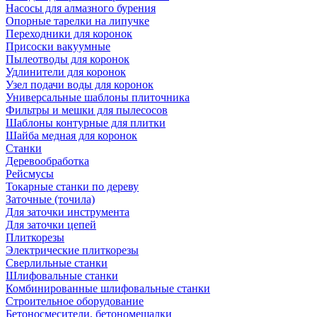
Насосы для алмазного бурения
Опорные тарелки на липучке
Переходники для коронок
Присоски вакуумные
Пылеотводы для коронок
Удлинители для коронок
Узел подачи воды для коронок
Универсальные шаблоны плиточника
Фильтры и мешки для пылесосов
Шаблоны контурные для плитки
Шайба медная для коронок
Станки
Деревообработка
Рейсмусы
Токарные станки по дереву
Заточные (точила)
Для заточки инструмента
Для заточки цепей
Плиткорезы
Электрические плиткорезы
Сверлильные станки
Шлифовальные станки
Комбинированные шлифовальные станки
Строительное оборудование
Бетоносмесители, бетономешалки