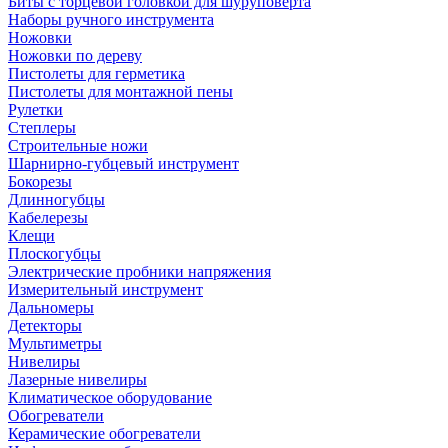
Биты с торцевой головкой для шуруповерта
Наборы ручного инструмента
Ножовки
Ножовки по дереву
Пистолеты для герметика
Пистолеты для монтажной пены
Рулетки
Степлеры
Строительные ножи
Шарнирно-губцевый инструмент
Бокорезы
Длинногубцы
Кабелерезы
Клещи
Плоскогубцы
Электрические пробники напряжения
Измерительный инструмент
Дальномеры
Детекторы
Мультиметры
Нивелиры
Лазерные нивелиры
Климатическое оборудование
Обогреватели
Керамические обогреватели