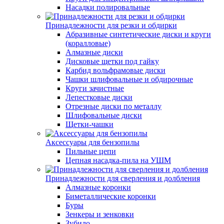
Насадки полировальные
Принадлежности для резки и обдирки
Абразивные синтетические диски и круги
(коралловые)
Алмазные диски
Дисковые щетки под гайку
Карбид вольфрамовые диски
Чашки шлифовальные и обдирочные
Круги зачистные
Лепестковые диски
Отрезные диски по металлу
Шлифовальные диски
Щетки-чашки
Аксессуары для бензопилы
Пильные цепи
Цепная насадка-пила на УШМ
Принадлежности для сверления и долбления
Алмазные коронки
Биметаллические коронки
Буры
Зенкеры и зенковки
Зубило