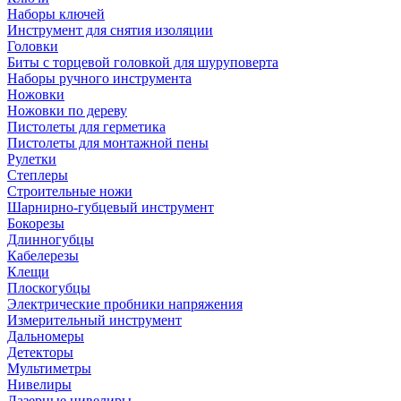
Наборы ключей
Инструмент для снятия изоляции
Головки
Биты с торцевой головкой для шуруповерта
Наборы ручного инструмента
Ножовки
Ножовки по дереву
Пистолеты для герметика
Пистолеты для монтажной пены
Рулетки
Степлеры
Строительные ножи
Шарнирно-губцевый инструмент
Бокорезы
Длинногубцы
Кабелерезы
Клещи
Плоскогубцы
Электрические пробники напряжения
Измерительный инструмент
Дальномеры
Детекторы
Мультиметры
Нивелиры
Лазерные нивелиры