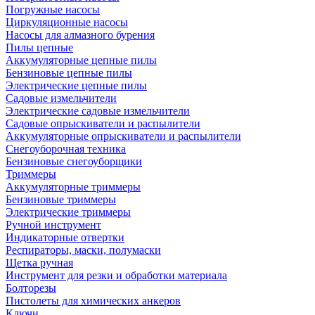
Погружные насосы
Циркуляционные насосы
Насосы для алмазного бурения
Пилы цепные
Аккумуляторные цепные пилы
Бензиновые цепные пилы
Электрические цепные пилы
Садовые измельчители
Электрические садовые измельчители
Садовые опрыскиватели и распылители
Аккумуляторные опрыскиватели и распылители
Снегоуборочная техника
Бензиновые снегоуборщики
Триммеры
Аккумуляторные триммеры
Бензиновые триммеры
Электрические триммеры
Ручной инструмент
Индикаторные отвертки
Респираторы, маски, полумаски
Щетка ручная
Инструмент для резки и обработки материала
Болторезы
Пистолеты для химических анкеров
Ключи