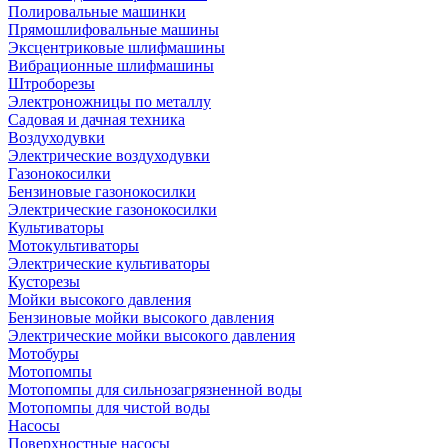
Полировальные машинки
Прямошлифовальные машины
Эксцентриковые шлифмашины
Вибрационные шлифмашины
Штроборезы
Электроножницы по металлу
Садовая и дачная техника
Воздуходувки
Электрические воздуходувки
Газонокосилки
Бензиновые газонокосилки
Электрические газонокосилки
Культиваторы
Мотокультиваторы
Электрические культиваторы
Кусторезы
Мойки высокого давления
Бензиновые мойки высокого давления
Электрические мойки высокого давления
Мотобуры
Мотопомпы
Мотопомпы для сильнозагрязненной воды
Мотопомпы для чистой воды
Насосы
Поверхностные насосы