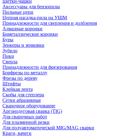
Щетки-чашки
Аксессуары для бензопилы
Пильные цепи
Цепная насадка-пила на УШМ
Принадлежности для сверления и долбления
Алмазные коронки
Биметаллические коронки
Буры
Зенкеры и зенковки
Зубило
Пики
Сверла
Принадлежности для фрезерования
Борфрезы по металлу
Фрезы по дереву
Штифты
Клейкая лента
Скобы для степлера
Сетки абразивные
Сварочное оборудование
Аргонодуговая сварка (TIG)
Для сварочных работ
Для плазменной резки
Для полуавтоматической MIG/MAG сварки
Краги, вачеги