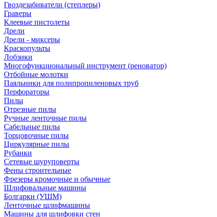
Гвоздезабиватели (степлеры)
Граверы
Клеевые пистолеты
Дрели
Дрели - миксеры
Краскопульты
Лобзики
Многофункциональный инструмент (реноватор)
Отбойные молотки
Паяльники для полипропиленовых труб
Перфораторы
Пилы
Отрезные пилы
Ручные ленточные пилы
Сабельные пилы
Торцовочные пилы
Циркулярные пилы
Рубанки
Сетевые шуруповерты
Фены строительные
Фрезеры кромочные и обычные
Шлифовальные машины
Болгарки (УШМ)
Ленточные шлифмашины
Машины для шлифовки стен