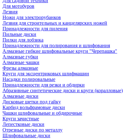
Для садовой техники
Для мотобуров
Лезвия
Ножи для электрорубанков
Лезвия для строительных и канцелярских ножей
Принадлежности для пиления
Пильные диски
Пилки для лобзика
Принадлежности для полирования и шлифования
Алмазные гибкие шлифовальные круги "Черепашка"
Алмазные губки
Алмазные чашки
Фрезы алмазные
Круги для эксцентриковых шлифмашин
Насадки полировальные
Принадлежности для резки и обдирки
Абразивные синтетические диски и круги (коралловые)
Алмазные диски
Дисковые щетки под гайку
Карбид вольфрамовые диски
Чашки шлифовальные и обдирочные
Круги зачистные
Лепестковые диски
Отрезные диски по металлу
Шлифовальные диски