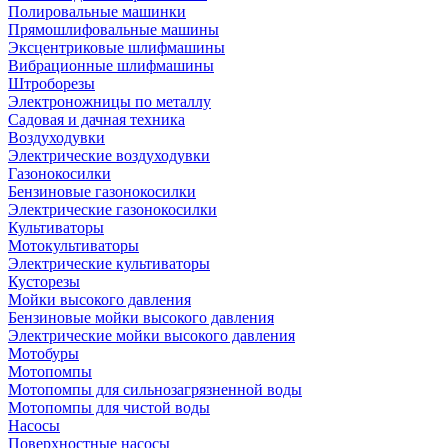
Полировальные машинки
Прямошлифовальные машины
Эксцентриковые шлифмашины
Вибрационные шлифмашины
Штроборезы
Электроножницы по металлу
Садовая и дачная техника
Воздуходувки
Электрические воздуходувки
Газонокосилки
Бензиновые газонокосилки
Электрические газонокосилки
Культиваторы
Мотокультиваторы
Электрические культиваторы
Кусторезы
Мойки высокого давления
Бензиновые мойки высокого давления
Электрические мойки высокого давления
Мотобуры
Мотопомпы
Мотопомпы для сильнозагрязненной воды
Мотопомпы для чистой воды
Насосы
Поверхностные насосы