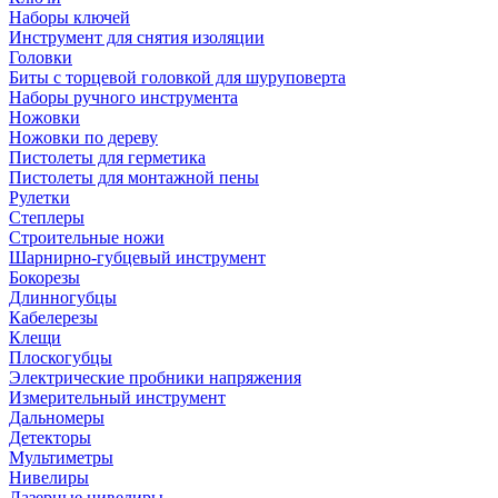
Наборы ключей
Инструмент для снятия изоляции
Головки
Биты с торцевой головкой для шуруповерта
Наборы ручного инструмента
Ножовки
Ножовки по дереву
Пистолеты для герметика
Пистолеты для монтажной пены
Рулетки
Степлеры
Строительные ножи
Шарнирно-губцевый инструмент
Бокорезы
Длинногубцы
Кабелерезы
Клещи
Плоскогубцы
Электрические пробники напряжения
Измерительный инструмент
Дальномеры
Детекторы
Мультиметры
Нивелиры
Лазерные нивелиры