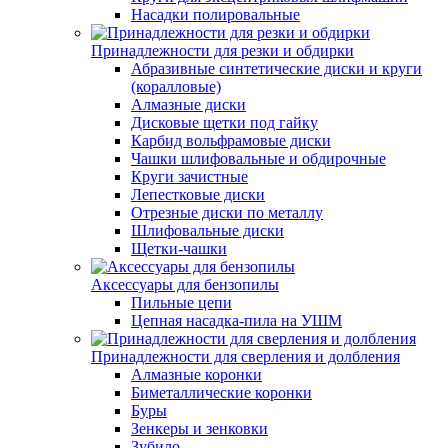
Насадки полировальные
Принадлежности для резки и обдирки
Абразивные синтетические диски и круги
(коралловые)
Алмазные диски
Дисковые щетки под гайку
Карбид вольфрамовые диски
Чашки шлифовальные и обдирочные
Круги зачистные
Лепестковые диски
Отрезные диски по металлу
Шлифовальные диски
Щетки-чашки
Аксессуары для бензопилы
Пильные цепи
Цепная насадка-пила на УШМ
Принадлежности для сверления и долбления
Алмазные коронки
Биметаллические коронки
Буры
Зенкеры и зенковки
Зубило