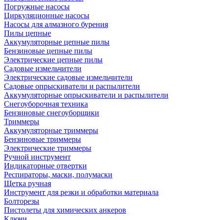
Погружные насосы
Циркуляционные насосы
Насосы для алмазного бурения
Пилы цепные
Аккумуляторные цепные пилы
Бензиновые цепные пилы
Электрические цепные пилы
Садовые измельчители
Электрические садовые измельчители
Садовые опрыскиватели и распылители
Аккумуляторные опрыскиватели и распылители
Снегоуборочная техника
Бензиновые снегоуборщики
Триммеры
Аккумуляторные триммеры
Бензиновые триммеры
Электрические триммеры
Ручной инструмент
Индикаторные отвертки
Респираторы, маски, полумаски
Щетка ручная
Инструмент для резки и обработки материала
Болторезы
Пистолеты для химических анкеров
Ключи