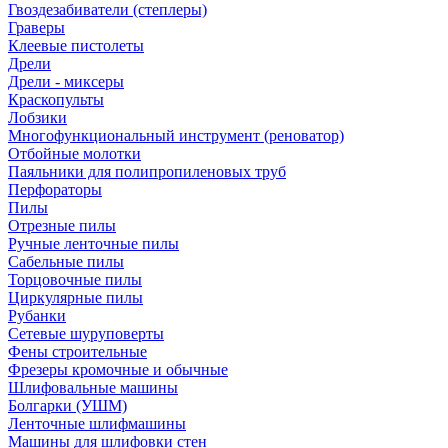
Гвоздезабиватели (степлеры)
Граверы
Клеевые пистолеты
Дрели
Дрели - миксеры
Краскопульты
Лобзики
Многофункциональный инструмент (реноватор)
Отбойные молотки
Паяльники для полипропиленовых труб
Перфораторы
Пилы
Отрезные пилы
Ручные ленточные пилы
Сабельные пилы
Торцовочные пилы
Циркулярные пилы
Рубанки
Сетевые шуруповерты
Фены строительные
Фрезеры кромочные и обычные
Шлифовальные машины
Болгарки (УШМ)
Ленточные шлифмашины
Машины для шлифовки стен