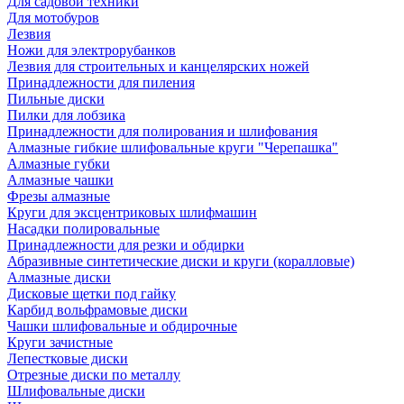
Для садовой техники
Для мотобуров
Лезвия
Ножи для электрорубанков
Лезвия для строительных и канцелярских ножей
Принадлежности для пиления
Пильные диски
Пилки для лобзика
Принадлежности для полирования и шлифования
Алмазные гибкие шлифовальные круги "Черепашка"
Алмазные губки
Алмазные чашки
Фрезы алмазные
Круги для эксцентриковых шлифмашин
Насадки полировальные
Принадлежности для резки и обдирки
Абразивные синтетические диски и круги (коралловые)
Алмазные диски
Дисковые щетки под гайку
Карбид вольфрамовые диски
Чашки шлифовальные и обдирочные
Круги зачистные
Лепестковые диски
Отрезные диски по металлу
Шлифовальные диски