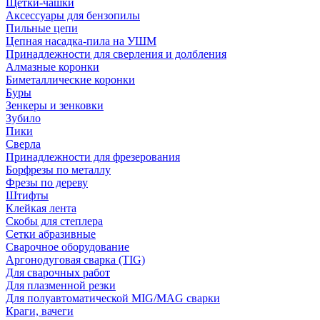
Щетки-чашки
Аксессуары для бензопилы
Пильные цепи
Цепная насадка-пила на УШМ
Принадлежности для сверления и долбления
Алмазные коронки
Биметаллические коронки
Буры
Зенкеры и зенковки
Зубило
Пики
Сверла
Принадлежности для фрезерования
Борфрезы по металлу
Фрезы по дереву
Штифты
Клейкая лента
Скобы для степлера
Сетки абразивные
Сварочное оборудование
Аргонодуговая сварка (TIG)
Для сварочных работ
Для плазменной резки
Для полуавтоматической MIG/MAG сварки
Краги, вачеги