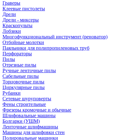
Граверы
Клеевые пистолеты
Дрели
Дрели - миксеры
Краскопульты
Лобзики
Многофункциональный инструмент (реноватор)
Отбойные молотки
Паяльники для полипропиленовых труб
Перфораторы
Пилы
Отрезные пилы
Ручные ленточные пилы
Сабельные пилы
Торцовочные пилы
Циркулярные пилы
Рубанки
Сетевые шуруповерты
Фены строительные
Фрезеры кромочные и обычные
Шлифовальные машины
Болгарки (УШМ)
Ленточные шлифмашины
Машины для шлифовки стен
Полировальные машинки