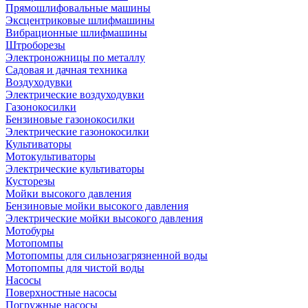
Прямошлифовальные машины
Эксцентриковые шлифмашины
Вибрационные шлифмашины
Штроборезы
Электроножницы по металлу
Садовая и дачная техника
Воздуходувки
Электрические воздуходувки
Газонокосилки
Бензиновые газонокосилки
Электрические газонокосилки
Культиваторы
Мотокультиваторы
Электрические культиваторы
Кусторезы
Мойки высокого давления
Бензиновые мойки высокого давления
Электрические мойки высокого давления
Мотобуры
Мотопомпы
Мотопомпы для сильнозагрязненной воды
Мотопомпы для чистой воды
Насосы
Поверхностные насосы
Погружные насосы