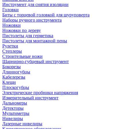
Инструмент для снятия изоляции
Головки
Биты с торцевой головкой для шуруповерта
Наборы ручного инструмента
Ножовки
Ножовки по дереву
Пистолеты для герметика
Пистолеты для монтажной пены
Рулетки
Степлеры
Строительные ножи
Шарнирно-губцевый инструмент
Бокорезы
Длинногубцы
Кабелерезы
Клещи
Плоскогубцы
Электрические пробники напряжения
Измерительный инструмент
Дальномеры
Детекторы
Мультиметры
Нивелиры
Лазерные нивелиры
Климатическое оборудование