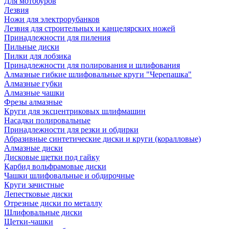
Для мотобуров
Лезвия
Ножи для электрорубанков
Лезвия для строительных и канцелярских ножей
Принадлежности для пиления
Пильные диски
Пилки для лобзика
Принадлежности для полирования и шлифования
Алмазные гибкие шлифовальные круги "Черепашка"
Алмазные губки
Алмазные чашки
Фрезы алмазные
Круги для эксцентриковых шлифмашин
Насадки полировальные
Принадлежности для резки и обдирки
Абразивные синтетические диски и круги (коралловые)
Алмазные диски
Дисковые щетки под гайку
Карбид вольфрамовые диски
Чашки шлифовальные и обдирочные
Круги зачистные
Лепестковые диски
Отрезные диски по металлу
Шлифовальные диски
Щетки-чашки