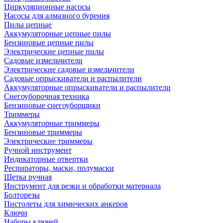
Циркуляционные насосы
Насосы для алмазного бурения
Пилы цепные
Аккумуляторные цепные пилы
Бензиновые цепные пилы
Электрические цепные пилы
Садовые измельчители
Электрические садовые измельчители
Садовые опрыскиватели и распылители
Аккумуляторные опрыскиватели и распылители
Снегоуборочная техника
Бензиновые снегоуборщики
Триммеры
Аккумуляторные триммеры
Бензиновые триммеры
Электрические триммеры
Ручной инструмент
Индикаторные отвертки
Респираторы, маски, полумаски
Щетка ручная
Инструмент для резки и обработки материала
Болторезы
Пистолеты для химических анкеров
Ключи
Наборы ключей