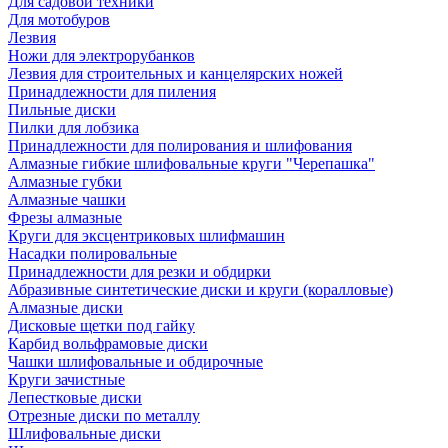
Для садовой техники
Для мотобуров
Лезвия
Ножи для электрорубанков
Лезвия для строительных и канцелярских ножей
Принадлежности для пиления
Пильные диски
Пилки для лобзика
Принадлежности для полирования и шлифования
Алмазные гибкие шлифовальные круги "Черепашка"
Алмазные губки
Алмазные чашки
Фрезы алмазные
Круги для эксцентриковых шлифмашин
Насадки полировальные
Принадлежности для резки и обдирки
Абразивные синтетические диски и круги (коралловые)
Алмазные диски
Дисковые щетки под гайку
Карбид вольфрамовые диски
Чашки шлифовальные и обдирочные
Круги зачистные
Лепестковые диски
Отрезные диски по металлу
Шлифовальные диски