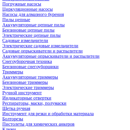
Погружные насосы
Циркуляционные насосы
Насосы для алмазного бурения
Пилы цепные
Аккумуляторные цепные пилы
Бензиновые цепные пилы
Электрические цепные пилы
Садовые измельчители
Электрические садовые измельчители
Садовые опрыскиватели и распылители
Аккумуляторные опрыскиватели и распылители
Снегоуборочная техника
Бензиновые снегоуборщики
Триммеры
Аккумуляторные триммеры
Бензиновые триммеры
Электрические триммеры
Ручной инструмент
Индикаторные отвертки
Респираторы, маски, полумаски
Щетка ручная
Инструмент для резки и обработки материала
Болторезы
Пистолеты для химических анкеров
Ключи