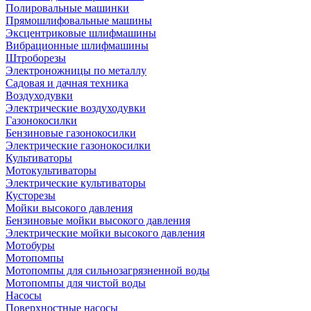
Полировальные машинки
Прямошлифовальные машины
Эксцентриковые шлифмашины
Вибрационные шлифмашины
Штроборезы
Электроножницы по металлу
Садовая и дачная техника
Воздуходувки
Электрические воздуходувки
Газонокосилки
Бензиновые газонокосилки
Электрические газонокосилки
Культиваторы
Мотокультиваторы
Электрические культиваторы
Кусторезы
Мойки высокого давления
Бензиновые мойки высокого давления
Электрические мойки высокого давления
Мотобуры
Мотопомпы
Мотопомпы для сильнозагрязненной воды
Мотопомпы для чистой воды
Насосы
Поверхностные насосы