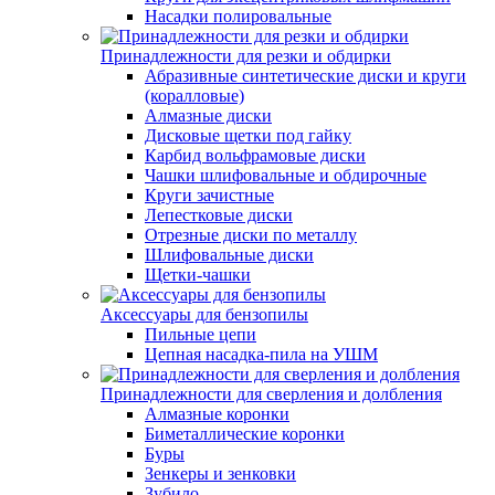
Насадки полировальные
Принадлежности для резки и обдирки
Абразивные синтетические диски и круги
(коралловые)
Алмазные диски
Дисковые щетки под гайку
Карбид вольфрамовые диски
Чашки шлифовальные и обдирочные
Круги зачистные
Лепестковые диски
Отрезные диски по металлу
Шлифовальные диски
Щетки-чашки
Аксессуары для бензопилы
Пильные цепи
Цепная насадка-пила на УШМ
Принадлежности для сверления и долбления
Алмазные коронки
Биметаллические коронки
Буры
Зенкеры и зенковки
Зубило