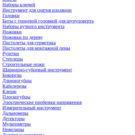
Наборы ключей
Инструмент для снятия изоляции
Головки
Биты с торцевой головкой для шуруповерта
Наборы ручного инструмента
Ножовки
Ножовки по дереву
Пистолеты для герметика
Пистолеты для монтажной пены
Рулетки
Степлеры
Строительные ножи
Шарнирно-губцевый инструмент
Бокорезы
Длинногубцы
Кабелерезы
Клещи
Плоскогубцы
Электрические пробники напряжения
Измерительный инструмент
Дальномеры
Детекторы
Мультиметры
Нивелиры
Лазерные нивелиры