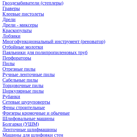
Гвоздезабиватели (степлеры)
Граверы
Клеевые пистолеты
Дрели
Дрели - миксеры
Краскопульты
Лобзики
Многофункциональный инструмент (реноватор)
Отбойные молотки
Паяльники для полипропиленовых труб
Перфораторы
Пилы
Отрезные пилы
Ручные ленточные пилы
Сабельные пилы
Торцовочные пилы
Циркулярные пилы
Рубанки
Сетевые шуруповерты
Фены строительные
Фрезеры кромочные и обычные
Шлифовальные машины
Болгарки (УШМ)
Ленточные шлифмашины
Машины для шлифовки стен