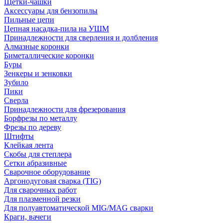
Щетки-чашки
Аксессуары для бензопилы
Пильные цепи
Цепная насадка-пила на УШМ
Принадлежности для сверления и долбления
Алмазные коронки
Биметаллические коронки
Буры
Зенкеры и зенковки
Зубило
Пики
Сверла
Принадлежности для фрезерования
Борфрезы по металлу
Фрезы по дереву
Штифты
Клейкая лента
Скобы для степлера
Сетки абразивные
Сварочное оборудование
Аргонодуговая сварка (TIG)
Для сварочных работ
Для плазменной резки
Для полуавтоматической MIG/MAG сварки
Краги, вачеги