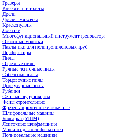
Граверы
Клеевые пистолеты
Дрели
Дрели - миксеры
Краскопульты
Лобзики
Многофункциональный инструмент (реноватор)
Отбойные молотки
Паяльники для полипропиленовых труб
Перфораторы
Пилы
Отрезные пилы
Ручные ленточные пилы
Сабельные пилы
Торцовочные пилы
Циркулярные пилы
Рубанки
Сетевые шуруповерты
Фены строительные
Фрезеры кромочные и обычные
Шлифовальные машины
Болгарки (УШМ)
Ленточные шлифмашины
Машины для шлифовки стен
Полировальные машинки