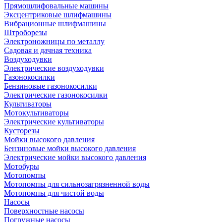
Прямошлифовальные машины
Эксцентриковые шлифмашины
Вибрационные шлифмашины
Штроборезы
Электроножницы по металлу
Садовая и дачная техника
Воздуходувки
Электрические воздуходувки
Газонокосилки
Бензиновые газонокосилки
Электрические газонокосилки
Культиваторы
Мотокультиваторы
Электрические культиваторы
Кусторезы
Мойки высокого давления
Бензиновые мойки высокого давления
Электрические мойки высокого давления
Мотобуры
Мотопомпы
Мотопомпы для сильнозагрязненной воды
Мотопомпы для чистой воды
Насосы
Поверхностные насосы
Погружные насосы