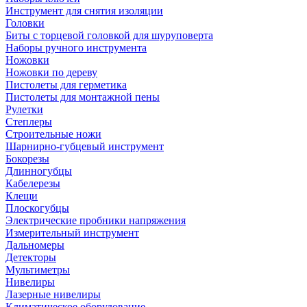
Инструмент для снятия изоляции
Головки
Биты с торцевой головкой для шуруповерта
Наборы ручного инструмента
Ножовки
Ножовки по дереву
Пистолеты для герметика
Пистолеты для монтажной пены
Рулетки
Степлеры
Строительные ножи
Шарнирно-губцевый инструмент
Бокорезы
Длинногубцы
Кабелерезы
Клещи
Плоскогубцы
Электрические пробники напряжения
Измерительный инструмент
Дальномеры
Детекторы
Мультиметры
Нивелиры
Лазерные нивелиры
Климатическое оборудование