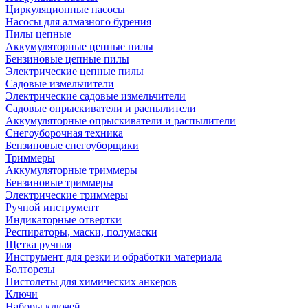
Циркуляционные насосы
Насосы для алмазного бурения
Пилы цепные
Аккумуляторные цепные пилы
Бензиновые цепные пилы
Электрические цепные пилы
Садовые измельчители
Электрические садовые измельчители
Садовые опрыскиватели и распылители
Аккумуляторные опрыскиватели и распылители
Снегоуборочная техника
Бензиновые снегоуборщики
Триммеры
Аккумуляторные триммеры
Бензиновые триммеры
Электрические триммеры
Ручной инструмент
Индикаторные отвертки
Респираторы, маски, полумаски
Щетка ручная
Инструмент для резки и обработки материала
Болторезы
Пистолеты для химических анкеров
Ключи
Наборы ключей