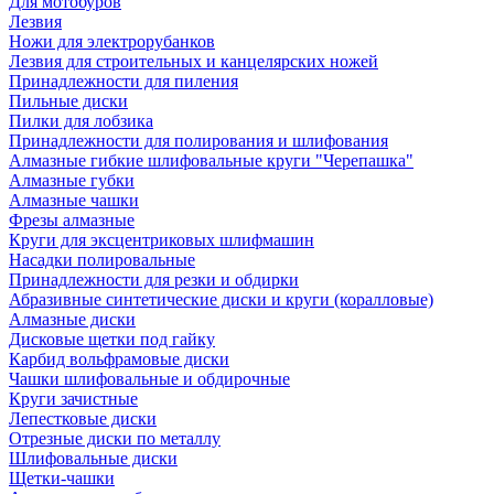
Для мотобуров
Лезвия
Ножи для электрорубанков
Лезвия для строительных и канцелярских ножей
Принадлежности для пиления
Пильные диски
Пилки для лобзика
Принадлежности для полирования и шлифования
Алмазные гибкие шлифовальные круги "Черепашка"
Алмазные губки
Алмазные чашки
Фрезы алмазные
Круги для эксцентриковых шлифмашин
Насадки полировальные
Принадлежности для резки и обдирки
Абразивные синтетические диски и круги (коралловые)
Алмазные диски
Дисковые щетки под гайку
Карбид вольфрамовые диски
Чашки шлифовальные и обдирочные
Круги зачистные
Лепестковые диски
Отрезные диски по металлу
Шлифовальные диски
Щетки-чашки