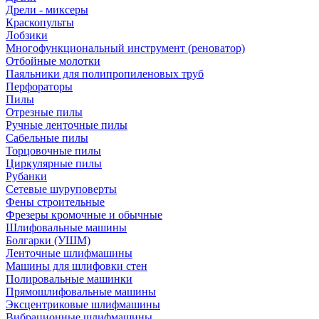
Дрели - миксеры
Краскопульты
Лобзики
Многофункциональный инструмент (реноватор)
Отбойные молотки
Паяльники для полипропиленовых труб
Перфораторы
Пилы
Отрезные пилы
Ручные ленточные пилы
Сабельные пилы
Торцовочные пилы
Циркулярные пилы
Рубанки
Сетевые шуруповерты
Фены строительные
Фрезеры кромочные и обычные
Шлифовальные машины
Болгарки (УШМ)
Ленточные шлифмашины
Машины для шлифовки стен
Полировальные машинки
Прямошлифовальные машины
Эксцентриковые шлифмашины
Вибрационные шлифмашины