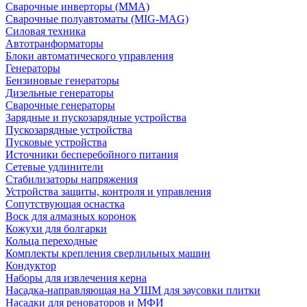
Сварочные инверторы (MMA)
Сварочные полуавтоматы (MIG-MAG)
Силовая техника
Автотранформаторы
Блоки автоматического управления
Генераторы
Бензиновые генераторы
Дизельные генераторы
Сварочные генераторы
Зарядные и пускозарядные устройства
Пускозарядные устройства
Пусковые устройства
Источники бесперебойного питания
Сетевые удлинители
Стабилизаторы напряжения
Устройства защиты, контроля и управления
Сопутствующая оснастка
Воск для алмазных коронок
Кожухи для болгарки
Кольца переходные
Комплекты крепления сверлильных машин
Кондуктор
Наборы для извлечения керна
Насадка-направляющая на УШМ для заусовки плитки
Насадки для реноваторов и МФИ