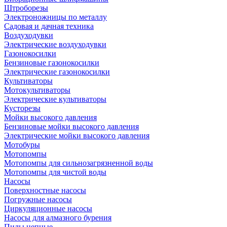
Штроборезы
Электроножницы по металлу
Садовая и дачная техника
Воздуходувки
Электрические воздуходувки
Газонокосилки
Бензиновые газонокосилки
Электрические газонокосилки
Культиваторы
Мотокультиваторы
Электрические культиваторы
Кусторезы
Мойки высокого давления
Бензиновые мойки высокого давления
Электрические мойки высокого давления
Мотобуры
Мотопомпы
Мотопомпы для сильнозагрязненной воды
Мотопомпы для чистой воды
Насосы
Поверхностные насосы
Погружные насосы
Циркуляционные насосы
Насосы для алмазного бурения
Пилы цепные