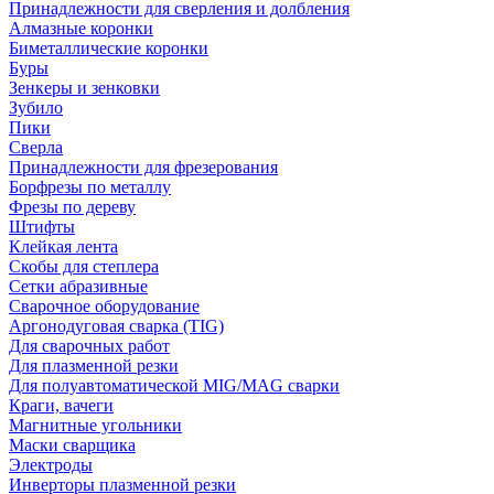
Принадлежности для сверления и долбления
Алмазные коронки
Биметаллические коронки
Буры
Зенкеры и зенковки
Зубило
Пики
Сверла
Принадлежности для фрезерования
Борфрезы по металлу
Фрезы по дереву
Штифты
Клейкая лента
Скобы для степлера
Сетки абразивные
Сварочное оборудование
Аргонодуговая сварка (TIG)
Для сварочных работ
Для плазменной резки
Для полуавтоматической MIG/MAG сварки
Краги, вачеги
Магнитные угольники
Маски сварщика
Электроды
Инверторы плазменной резки