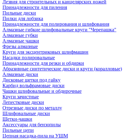
Лезвия для строительных и канцелярских ножей
Принадлежности для пиления
Пильные диски
Пилки для лобзика
Принадлежности для полирования и шлифования
Алмазные гибкие шлифовальные круги "Черепашка"
Алмазные губки
Алмазные чашки
Фрезы алмазные
Круги для эксцентриковых шлифмашин
Насадки полировальные
Принадлежности для резки и обдирки
Абразивные синтетические диски и круги (коралловые)
Алмазные диски
Дисковые щетки под гайку
Карбид вольфрамовые диски
Чашки шлифовальные и обдирочные
Круги зачистные
Лепестковые диски
Отрезные диски по металлу
Шлифовальные диски
Щетки-чашки
Аксессуары для бензопилы
Пильные цепи
Цепная насадка-пила на УШМ