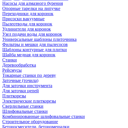
Насосы для алмазного бурения
Опорные тарелки на липучке
Переходники для коронок
Присоски вакуумные
Пылеотводы для коронок
Удлинители для коронок
Узел подачи воды для коронок
Универсальные шаблоны плиточника
Фильтры и мешки для пылесосов
Шаблоны контурные для плитки
Шайба медная для коронок
Станки
Деревообработка
Рейсмусы
Токарные станки по дереву
Заточные (точила)
Для заточки инструмента
Для заточки цепей
Плиткорезы
Электрические плиткорезы
Сверлильные станки
Шлифовальные станки
Комбинированные шлифовальные станки
Строительное оборудование
Бетоносмесители, бетономешалки