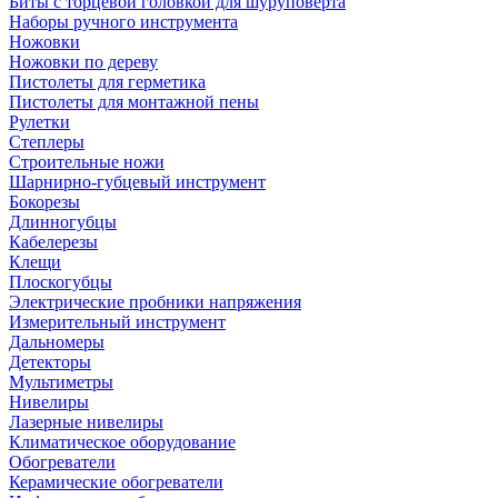
Биты с торцевой головкой для шуруповерта
Наборы ручного инструмента
Ножовки
Ножовки по дереву
Пистолеты для герметика
Пистолеты для монтажной пены
Рулетки
Степлеры
Строительные ножи
Шарнирно-губцевый инструмент
Бокорезы
Длинногубцы
Кабелерезы
Клещи
Плоскогубцы
Электрические пробники напряжения
Измерительный инструмент
Дальномеры
Детекторы
Мультиметры
Нивелиры
Лазерные нивелиры
Климатическое оборудование
Обогреватели
Керамические обогреватели