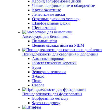
Карбид вольфрамовые диски
Чашки шлифовальные и обдирочные
Круги зачистные
Лепестковые диски
Отрезные диски по металлу
Шлифовальные диски
Щетки-чашки
Аксессуары для бензопилы
Пильные цепи
Цепная насадка-пила на УШМ
Принадлежности для сверления и долбления
Алмазные коронки
Биметаллические коронки
Буры
Зенкеры и зенковки
Зубило
Пики
Сверла
Принадлежности для фрезерования
Борфрезы по металлу
Фрезы по дереву