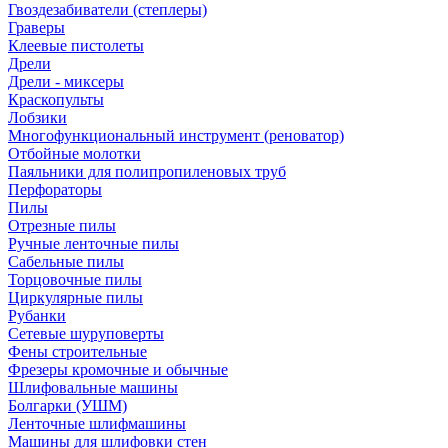
Гвоздезабиватели (степлеры)
Граверы
Клеевые пистолеты
Дрели
Дрели - миксеры
Краскопульты
Лобзики
Многофункциональный инструмент (реноватор)
Отбойные молотки
Паяльники для полипропиленовых труб
Перфораторы
Пилы
Отрезные пилы
Ручные ленточные пилы
Сабельные пилы
Торцовочные пилы
Циркулярные пилы
Рубанки
Сетевые шуруповерты
Фены строительные
Фрезеры кромочные и обычные
Шлифовальные машины
Болгарки (УШМ)
Ленточные шлифмашины
Машины для шлифовки стен