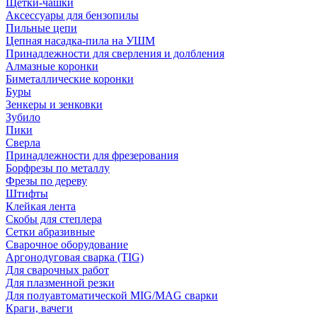
Щетки-чашки
Аксессуары для бензопилы
Пильные цепи
Цепная насадка-пила на УШМ
Принадлежности для сверления и долбления
Алмазные коронки
Биметаллические коронки
Буры
Зенкеры и зенковки
Зубило
Пики
Сверла
Принадлежности для фрезерования
Борфрезы по металлу
Фрезы по дереву
Штифты
Клейкая лента
Скобы для степлера
Сетки абразивные
Сварочное оборудование
Аргонодуговая сварка (TIG)
Для сварочных работ
Для плазменной резки
Для полуавтоматической MIG/MAG сварки
Краги, вачеги