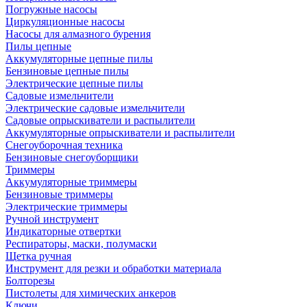
Погружные насосы
Циркуляционные насосы
Насосы для алмазного бурения
Пилы цепные
Аккумуляторные цепные пилы
Бензиновые цепные пилы
Электрические цепные пилы
Садовые измельчители
Электрические садовые измельчители
Садовые опрыскиватели и распылители
Аккумуляторные опрыскиватели и распылители
Снегоуборочная техника
Бензиновые снегоуборщики
Триммеры
Аккумуляторные триммеры
Бензиновые триммеры
Электрические триммеры
Ручной инструмент
Индикаторные отвертки
Респираторы, маски, полумаски
Щетка ручная
Инструмент для резки и обработки материала
Болторезы
Пистолеты для химических анкеров
Ключи