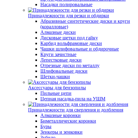
Насадки полировальные
Принадлежности для резки и обдирки
Абразивные синтетические диски и круги
(коралловые)
Алмазные диски
Дисковые щетки под гайку
Карбид вольфрамовые диски
Чашки шлифовальные и обдирочные
Круги зачистные
Лепестковые диски
Отрезные диски по металлу
Шлифовальные диски
Щетки-чашки
Аксессуары для бензопилы
Пильные цепи
Цепная насадка-пила на УШМ
Принадлежности для сверления и долбления
Алмазные коронки
Биметаллические коронки
Буры
Зенкеры и зенковки
Зубило