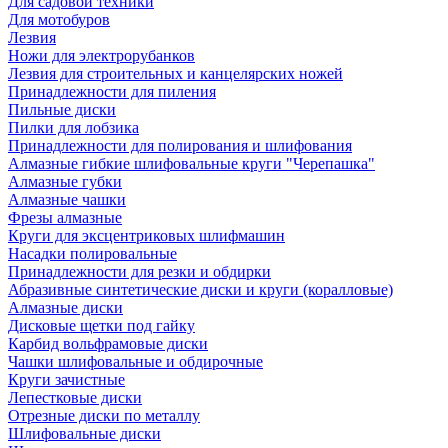
Для садовой техники
Для мотобуров
Лезвия
Ножи для электрорубанков
Лезвия для строительных и канцелярских ножей
Принадлежности для пиления
Пильные диски
Пилки для лобзика
Принадлежности для полирования и шлифования
Алмазные гибкие шлифовальные круги "Черепашка"
Алмазные губки
Алмазные чашки
Фрезы алмазные
Круги для эксцентриковых шлифмашин
Насадки полировальные
Принадлежности для резки и обдирки
Абразивные синтетические диски и круги (коралловые)
Алмазные диски
Дисковые щетки под гайку
Карбид вольфрамовые диски
Чашки шлифовальные и обдирочные
Круги зачистные
Лепестковые диски
Отрезные диски по металлу
Шлифовальные диски