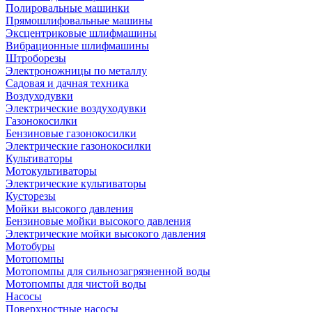
Полировальные машинки
Прямошлифовальные машины
Эксцентриковые шлифмашины
Вибрационные шлифмашины
Штроборезы
Электроножницы по металлу
Садовая и дачная техника
Воздуходувки
Электрические воздуходувки
Газонокосилки
Бензиновые газонокосилки
Электрические газонокосилки
Культиваторы
Мотокультиваторы
Электрические культиваторы
Кусторезы
Мойки высокого давления
Бензиновые мойки высокого давления
Электрические мойки высокого давления
Мотобуры
Мотопомпы
Мотопомпы для сильнозагрязненной воды
Мотопомпы для чистой воды
Насосы
Поверхностные насосы