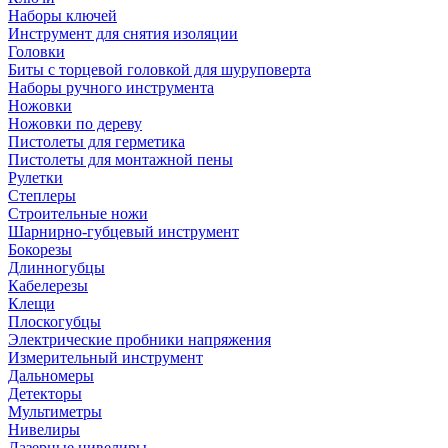
Наборы ключей
Инструмент для снятия изоляции
Головки
Биты с торцевой головкой для шуруповерта
Наборы ручного инструмента
Ножовки
Ножовки по дереву
Пистолеты для герметика
Пистолеты для монтажной пены
Рулетки
Степлеры
Строительные ножи
Шарнирно-губцевый инструмент
Бокорезы
Длинногубцы
Кабелерезы
Клещи
Плоскогубцы
Электрические пробники напряжения
Измерительный инструмент
Дальномеры
Детекторы
Мультиметры
Нивелиры
Лазерные нивелиры