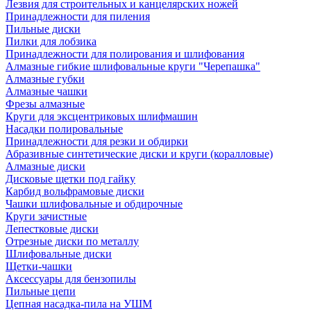
Лезвия для строительных и канцелярских ножей
Принадлежности для пиления
Пильные диски
Пилки для лобзика
Принадлежности для полирования и шлифования
Алмазные гибкие шлифовальные круги "Черепашка"
Алмазные губки
Алмазные чашки
Фрезы алмазные
Круги для эксцентриковых шлифмашин
Насадки полировальные
Принадлежности для резки и обдирки
Абразивные синтетические диски и круги (коралловые)
Алмазные диски
Дисковые щетки под гайку
Карбид вольфрамовые диски
Чашки шлифовальные и обдирочные
Круги зачистные
Лепестковые диски
Отрезные диски по металлу
Шлифовальные диски
Щетки-чашки
Аксессуары для бензопилы
Пильные цепи
Цепная насадка-пила на УШМ