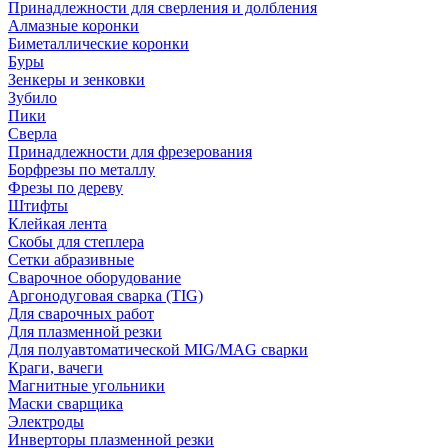
Принадлежности для сверления и долбления
Алмазные коронки
Биметаллические коронки
Буры
Зенкеры и зенковки
Зубило
Пики
Сверла
Принадлежности для фрезерования
Борфрезы по металлу
Фрезы по дереву
Штифты
Клейкая лента
Скобы для степлера
Сетки абразивные
Сварочное оборудование
Аргонодуговая сварка (TIG)
Для сварочных работ
Для плазменной резки
Для полуавтоматической MIG/MAG сварки
Краги, вачеги
Магнитные угольники
Маски сварщика
Электроды
Инверторы плазменной резки