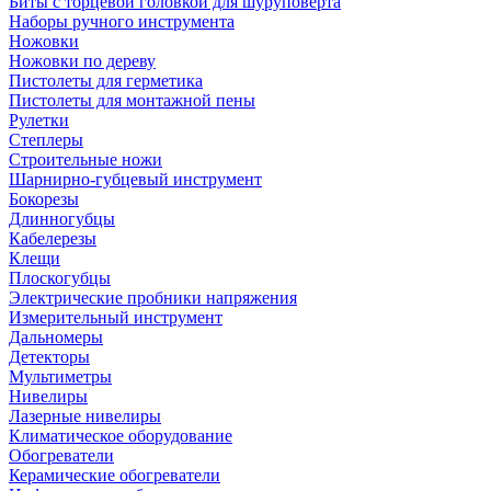
Биты с торцевой головкой для шуруповерта
Наборы ручного инструмента
Ножовки
Ножовки по дереву
Пистолеты для герметика
Пистолеты для монтажной пены
Рулетки
Степлеры
Строительные ножи
Шарнирно-губцевый инструмент
Бокорезы
Длинногубцы
Кабелерезы
Клещи
Плоскогубцы
Электрические пробники напряжения
Измерительный инструмент
Дальномеры
Детекторы
Мультиметры
Нивелиры
Лазерные нивелиры
Климатическое оборудование
Обогреватели
Керамические обогреватели