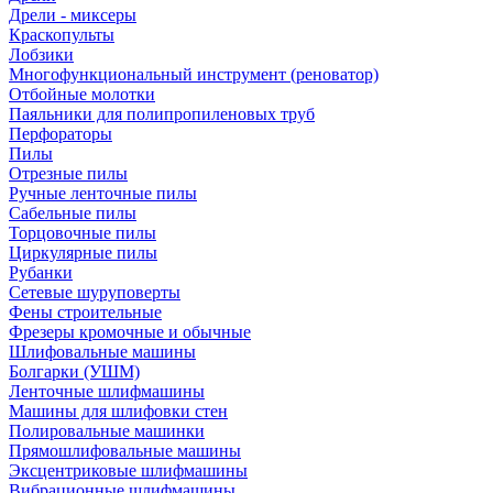
Дрели - миксеры
Краскопульты
Лобзики
Многофункциональный инструмент (реноватор)
Отбойные молотки
Паяльники для полипропиленовых труб
Перфораторы
Пилы
Отрезные пилы
Ручные ленточные пилы
Сабельные пилы
Торцовочные пилы
Циркулярные пилы
Рубанки
Сетевые шуруповерты
Фены строительные
Фрезеры кромочные и обычные
Шлифовальные машины
Болгарки (УШМ)
Ленточные шлифмашины
Машины для шлифовки стен
Полировальные машинки
Прямошлифовальные машины
Эксцентриковые шлифмашины
Вибрационные шлифмашины