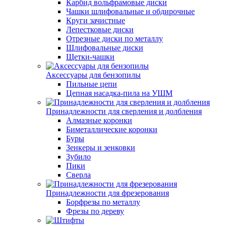
Карбид вольфрамовые диски
Чашки шлифовальные и обдирочные
Круги зачистные
Лепестковые диски
Отрезные диски по металлу
Шлифовальные диски
Щетки-чашки
Аксессуары для бензопилы
Пильные цепи
Цепная насадка-пила на УШМ
Принадлежности для сверления и долбления
Алмазные коронки
Биметаллические коронки
Буры
Зенкеры и зенковки
Зубило
Пики
Сверла
Принадлежности для фрезерования
Борфрезы по металлу
Фрезы по дереву