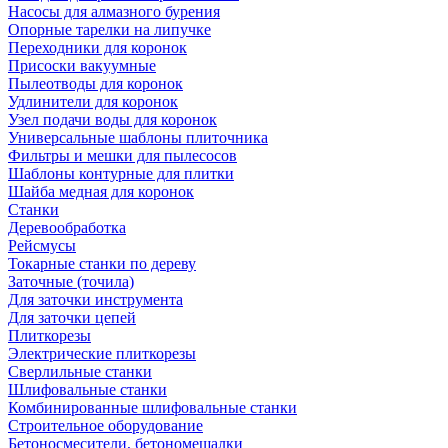
Насосы для алмазного бурения
Опорные тарелки на липучке
Переходники для коронок
Присоски вакуумные
Пылеотводы для коронок
Удлинители для коронок
Узел подачи воды для коронок
Универсальные шаблоны плиточника
Фильтры и мешки для пылесосов
Шаблоны контурные для плитки
Шайба медная для коронок
Станки
Деревообработка
Рейсмусы
Токарные станки по дереву
Заточные (точила)
Для заточки инструмента
Для заточки цепей
Плиткорезы
Электрические плиткорезы
Сверлильные станки
Шлифовальные станки
Комбинированные шлифовальные станки
Строительное оборудование
Бетоносмесители, бетономешалки