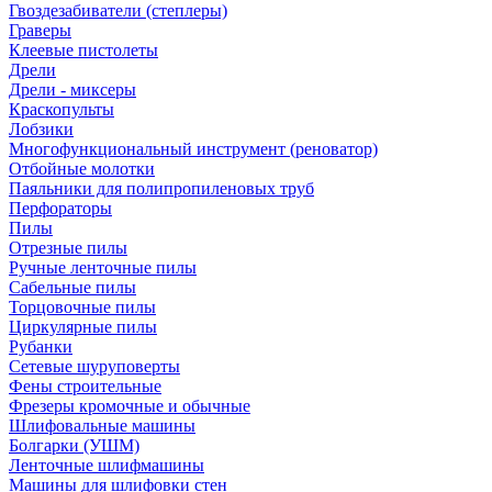
Гвоздезабиватели (степлеры)
Граверы
Клеевые пистолеты
Дрели
Дрели - миксеры
Краскопульты
Лобзики
Многофункциональный инструмент (реноватор)
Отбойные молотки
Паяльники для полипропиленовых труб
Перфораторы
Пилы
Отрезные пилы
Ручные ленточные пилы
Сабельные пилы
Торцовочные пилы
Циркулярные пилы
Рубанки
Сетевые шуруповерты
Фены строительные
Фрезеры кромочные и обычные
Шлифовальные машины
Болгарки (УШМ)
Ленточные шлифмашины
Машины для шлифовки стен