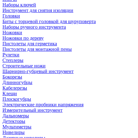
Наборы ключей
Инструмент для снятия изоляции
Головки
Биты с торцевой головкой для шуруповерта
Наборы ручного инструмента
Ножовки
Ножовки по дереву
Пистолеты для герметика
Пистолеты для монтажной пены
Рулетки
Степлеры
Строительные ножи
Шарнирно-губцевый инструмент
Бокорезы
Длинногубцы
Кабелерезы
Клещи
Плоскогубцы
Электрические пробники напряжения
Измерительный инструмент
Дальномеры
Детекторы
Мультиметры
Нивелиры
Лазерные нивелиры