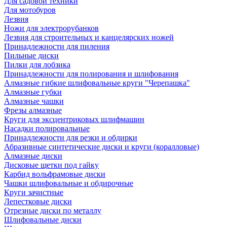
Для садовой техники
Для мотобуров
Лезвия
Ножи для электрорубанков
Лезвия для строительных и канцелярских ножей
Принадлежности для пиления
Пильные диски
Пилки для лобзика
Принадлежности для полирования и шлифования
Алмазные гибкие шлифовальные круги "Черепашка"
Алмазные губки
Алмазные чашки
Фрезы алмазные
Круги для эксцентриковых шлифмашин
Насадки полировальные
Принадлежности для резки и обдирки
Абразивные синтетические диски и круги (коралловые)
Алмазные диски
Дисковые щетки под гайку
Карбид вольфрамовые диски
Чашки шлифовальные и обдирочные
Круги зачистные
Лепестковые диски
Отрезные диски по металлу
Шлифовальные диски