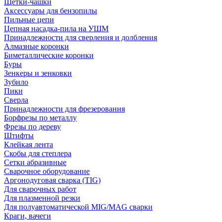
Щетки-чашки
Аксессуары для бензопилы
Пильные цепи
Цепная насадка-пила на УШМ
Принадлежности для сверления и долбления
Алмазные коронки
Биметаллические коронки
Буры
Зенкеры и зенковки
Зубило
Пики
Сверла
Принадлежности для фрезерования
Борфрезы по металлу
Фрезы по дереву
Штифты
Клейкая лента
Скобы для степлера
Сетки абразивные
Сварочное оборудование
Аргонодуговая сварка (TIG)
Для сварочных работ
Для плазменной резки
Для полуавтоматической MIG/MAG сварки
Краги, вачеги