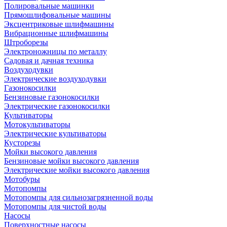
Полировальные машинки
Прямошлифовальные машины
Эксцентриковые шлифмашины
Вибрационные шлифмашины
Штроборезы
Электроножницы по металлу
Садовая и дачная техника
Воздуходувки
Электрические воздуходувки
Газонокосилки
Бензиновые газонокосилки
Электрические газонокосилки
Культиваторы
Мотокультиваторы
Электрические культиваторы
Кусторезы
Мойки высокого давления
Бензиновые мойки высокого давления
Электрические мойки высокого давления
Мотобуры
Мотопомпы
Мотопомпы для сильнозагрязненной воды
Мотопомпы для чистой воды
Насосы
Поверхностные насосы