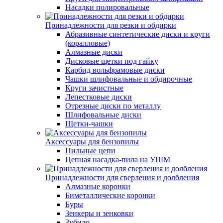
Насадки полировальные
Принадлежности для резки и обдирки
Абразивные синтетические диски и круги
(коралловые)
Алмазные диски
Дисковые щетки под гайку
Карбид вольфрамовые диски
Чашки шлифовальные и обдирочные
Круги зачистные
Лепестковые диски
Отрезные диски по металлу
Шлифовальные диски
Щетки-чашки
Аксессуары для бензопилы
Пильные цепи
Цепная насадка-пила на УШМ
Принадлежности для сверления и долбления
Алмазные коронки
Биметаллические коронки
Буры
Зенкеры и зенковки
Зубило