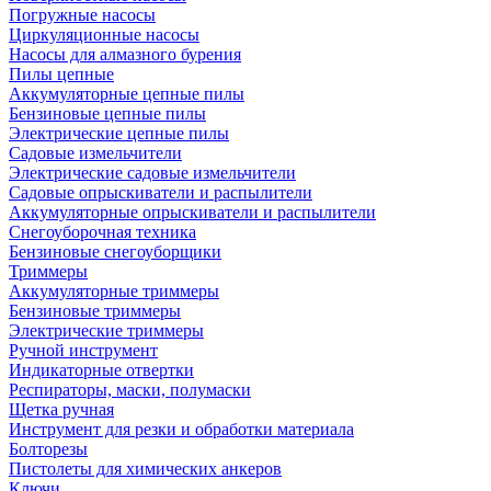
Погружные насосы
Циркуляционные насосы
Насосы для алмазного бурения
Пилы цепные
Аккумуляторные цепные пилы
Бензиновые цепные пилы
Электрические цепные пилы
Садовые измельчители
Электрические садовые измельчители
Садовые опрыскиватели и распылители
Аккумуляторные опрыскиватели и распылители
Снегоуборочная техника
Бензиновые снегоуборщики
Триммеры
Аккумуляторные триммеры
Бензиновые триммеры
Электрические триммеры
Ручной инструмент
Индикаторные отвертки
Респираторы, маски, полумаски
Щетка ручная
Инструмент для резки и обработки материала
Болторезы
Пистолеты для химических анкеров
Ключи