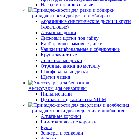
Насадки полировальные
Принадлежности для резки и обдирки
Абразивные синтетические диски и круги
(коралловые)
Алмазные диски
Дисковые щетки под гайку
Карбид вольфрамовые диски
Чашки шлифовальные и обдирочные
Круги зачистные
Лепестковые диски
Отрезные диски по металлу
Шлифовальные диски
Щетки-чашки
Аксессуары для бензопилы
Пильные цепи
Цепная насадка-пила на УШМ
Принадлежности для сверления и долбления
Алмазные коронки
Биметаллические коронки
Буры
Зенкеры и зенковки
Зубило