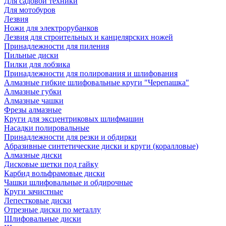
Для садовой техники
Для мотобуров
Лезвия
Ножи для электрорубанков
Лезвия для строительных и канцелярских ножей
Принадлежности для пиления
Пильные диски
Пилки для лобзика
Принадлежности для полирования и шлифования
Алмазные гибкие шлифовальные круги "Черепашка"
Алмазные губки
Алмазные чашки
Фрезы алмазные
Круги для эксцентриковых шлифмашин
Насадки полировальные
Принадлежности для резки и обдирки
Абразивные синтетические диски и круги (коралловые)
Алмазные диски
Дисковые щетки под гайку
Карбид вольфрамовые диски
Чашки шлифовальные и обдирочные
Круги зачистные
Лепестковые диски
Отрезные диски по металлу
Шлифовальные диски