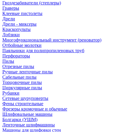
Гвоздезабиватели (степлеры)
Граверы
Клеевые пистолеты
Дрели
Дрели - миксеры
Краскопульты
Лобзики
Многофункциональный инструмент (реноватор)
Отбойные молотки
Паяльники для полипропиленовых труб
Перфораторы
Пилы
Отрезные пилы
Ручные ленточные пилы
Сабельные пилы
Торцовочные пилы
Циркулярные пилы
Рубанки
Сетевые шуруповерты
Фены строительные
Фрезеры кромочные и обычные
Шлифовальные машины
Болгарки (УШМ)
Ленточные шлифмашины
Машины для шлифовки стен