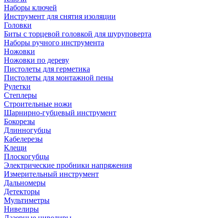
Наборы ключей
Инструмент для снятия изоляции
Головки
Биты с торцевой головкой для шуруповерта
Наборы ручного инструмента
Ножовки
Ножовки по дереву
Пистолеты для герметика
Пистолеты для монтажной пены
Рулетки
Степлеры
Строительные ножи
Шарнирно-губцевый инструмент
Бокорезы
Длинногубцы
Кабелерезы
Клещи
Плоскогубцы
Электрические пробники напряжения
Измерительный инструмент
Дальномеры
Детекторы
Мультиметры
Нивелиры
Лазерные нивелиры