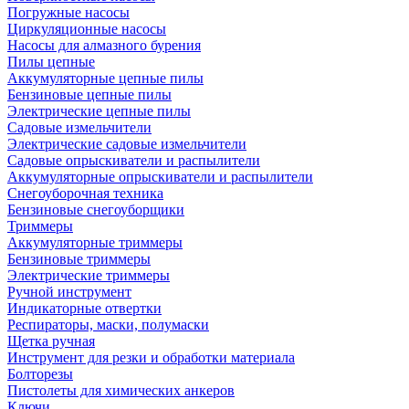
Погружные насосы
Циркуляционные насосы
Насосы для алмазного бурения
Пилы цепные
Аккумуляторные цепные пилы
Бензиновые цепные пилы
Электрические цепные пилы
Садовые измельчители
Электрические садовые измельчители
Садовые опрыскиватели и распылители
Аккумуляторные опрыскиватели и распылители
Снегоуборочная техника
Бензиновые снегоуборщики
Триммеры
Аккумуляторные триммеры
Бензиновые триммеры
Электрические триммеры
Ручной инструмент
Индикаторные отвертки
Респираторы, маски, полумаски
Щетка ручная
Инструмент для резки и обработки материала
Болторезы
Пистолеты для химических анкеров
Ключи