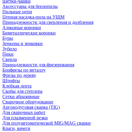
Щетки-чашки
Аксессуары для бензопилы
Пильные цепи
Цепная насадка-пила на УШМ
Принадлежности для сверления и долбления
Алмазные коронки
Биметаллические коронки
Буры
Зенкеры и зенковки
Зубило
Пики
Сверла
Принадлежности для фрезерования
Борфрезы по металлу
Фрезы по дереву
Штифты
Клейкая лента
Скобы для степлера
Сетки абразивные
Сварочное оборудование
Аргонодуговая сварка (TIG)
Для сварочных работ
Для плазменной резки
Для полуавтоматической MIG/MAG сварки
Краги, вачеги