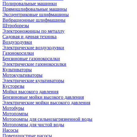
Полировальные машинки
Прямошлифовальные машины
Эксцентриковые шлифмашины
Вибрационные шлифмашины
Штроборезы
Электроножницы по металлу
Садовая и дачная техника
Воздуходувки
Электрические воздуходувки
Газонокосилки
Бензиновые газонокосилки
Электрические газонокосилки
Культиваторы
Мотокультиваторы
Электрические культиваторы
Кусторезы
Мойки высокого давления
Бензиновые мойки высокого давления
Электрические мойки высокого давления
Мотобуры
Мотопомпы
Мотопомпы для сильнозагрязненной воды
Мотопомпы для чистой воды
Насосы
Поверхностные насосы