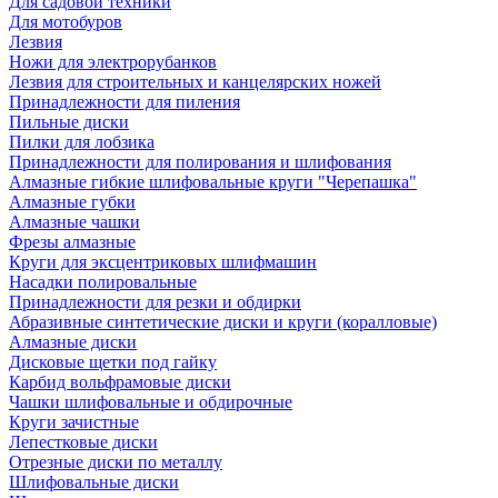
Для садовой техники
Для мотобуров
Лезвия
Ножи для электрорубанков
Лезвия для строительных и канцелярских ножей
Принадлежности для пиления
Пильные диски
Пилки для лобзика
Принадлежности для полирования и шлифования
Алмазные гибкие шлифовальные круги "Черепашка"
Алмазные губки
Алмазные чашки
Фрезы алмазные
Круги для эксцентриковых шлифмашин
Насадки полировальные
Принадлежности для резки и обдирки
Абразивные синтетические диски и круги (коралловые)
Алмазные диски
Дисковые щетки под гайку
Карбид вольфрамовые диски
Чашки шлифовальные и обдирочные
Круги зачистные
Лепестковые диски
Отрезные диски по металлу
Шлифовальные диски