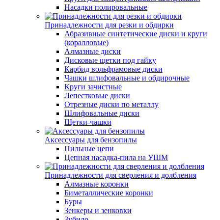
Насадки полировальные
Принадлежности для резки и обдирки
Абразивные синтетические диски и круги
(коралловые)
Алмазные диски
Дисковые щетки под гайку
Карбид вольфрамовые диски
Чашки шлифовальные и обдирочные
Круги зачистные
Лепестковые диски
Отрезные диски по металлу
Шлифовальные диски
Щетки-чашки
Аксессуары для бензопилы
Пильные цепи
Цепная насадка-пила на УШМ
Принадлежности для сверления и долбления
Алмазные коронки
Биметаллические коронки
Буры
Зенкеры и зенковки
Зубило