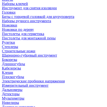
Наборы ключей
Инструмент для снятия изоляции
Головки
Биты с торцевой головкой для шуруповерта
Наборы ручного инструмента
Ножовки
Ножовки по дереву
Пистолеты для герметика
Пистолеты для монтажной пены
Рулетки
Степлеры
Строительные ножи
Шарнирно-губцевый инструмент
Бокорезы
Длинногубцы
Кабелерезы
Клещи
Плоскогубцы
Электрические пробники напряжения
Измерительный инструмент
Дальномеры
Детекторы
Мультиметры
Нивелиры
Лазерные нивелиры