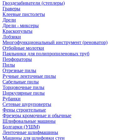
Гвоздезабиватели (степлеры)
Граверы
Клеевые пистолеты
Дрели
Дрели - миксеры
Краскопульты
Лобзики
Многофункциональный инструмент (реноватор)
Отбойные молотки
Паяльники для полипропиленовых труб
Перфораторы
Пилы
Отрезные пилы
Ручные ленточные пилы
Сабельные пилы
Торцовочные пилы
Циркулярные пилы
Рубанки
Сетевые шуруповерты
Фены строительные
Фрезеры кромочные и обычные
Шлифовальные машины
Болгарки (УШМ)
Ленточные шлифмашины
Машины для шлифовки стен