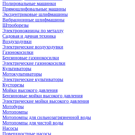
Полировальные машинки
Прямошлифовальные машины
Эксцентриковые шлифмашины
Вибрационные шлифмашины
Штроборезы
Электроножницы по металлу
Садовая и дачная техника
Воздуходувки
Электрические воздуходувки
Газонокосилки
Бензиновые газонокосилки
Электрические газонокосилки
Культиваторы
Мотокультиваторы
Электрические культиваторы
Кусторезы
Мойки высокого давления
Бензиновые мойки высокого давления
Электрические мойки высокого давления
Мотобуры
Мотопомпы
Мотопомпы для сильнозагрязненной воды
Мотопомпы для чистой воды
Насосы
Поверхностные насосы