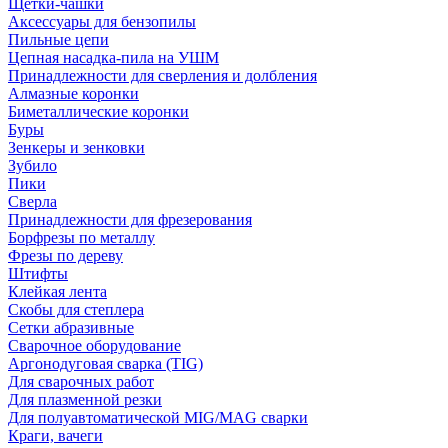
Щетки-чашки
Аксессуары для бензопилы
Пильные цепи
Цепная насадка-пила на УШМ
Принадлежности для сверления и долбления
Алмазные коронки
Биметаллические коронки
Буры
Зенкеры и зенковки
Зубило
Пики
Сверла
Принадлежности для фрезерования
Борфрезы по металлу
Фрезы по дереву
Штифты
Клейкая лента
Скобы для степлера
Сетки абразивные
Сварочное оборудование
Аргонодуговая сварка (TIG)
Для сварочных работ
Для плазменной резки
Для полуавтоматической MIG/MAG сварки
Краги, вачеги