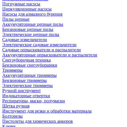
Погружные насосы
Циркуляционные насосы
Насосы для алмазного бурения
Пилы цепные
Аккумуляторные цепные пилы
Бензиновые цепные пилы
Электрические цепные пилы
Садовые измельчители
Электрические садовые измельчители
Садовые опрыскиватели и распылители
Аккумуляторные опрыскиватели и распылители
Снегоуборочная техника
Бензиновые снегоуборщики
Триммеры
Аккумуляторные триммеры
Бензиновые триммеры
Электрические триммеры
Ручной инструмент
Индикаторные отвертки
Респираторы, маски, полумаски
Щетка ручная
Инструмент для резки и обработки материала
Болторезы
Пистолеты для химических анкеров
Ключи