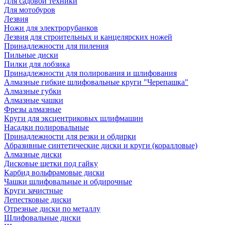
Для садовой техники
Для мотобуров
Лезвия
Ножи для электрорубанков
Лезвия для строительных и канцелярских ножей
Принадлежности для пиления
Пильные диски
Пилки для лобзика
Принадлежности для полирования и шлифования
Алмазные гибкие шлифовальные круги "Черепашка"
Алмазные губки
Алмазные чашки
Фрезы алмазные
Круги для эксцентриковых шлифмашин
Насадки полировальные
Принадлежности для резки и обдирки
Абразивные синтетические диски и круги (коралловые)
Алмазные диски
Дисковые щетки под гайку
Карбид вольфрамовые диски
Чашки шлифовальные и обдирочные
Круги зачистные
Лепестковые диски
Отрезные диски по металлу
Шлифовальные диски