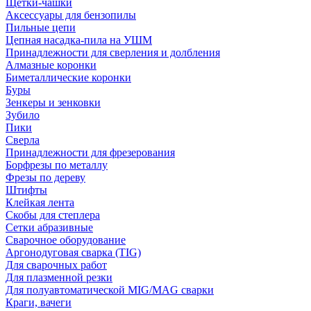
Щетки-чашки
Аксессуары для бензопилы
Пильные цепи
Цепная насадка-пила на УШМ
Принадлежности для сверления и долбления
Алмазные коронки
Биметаллические коронки
Буры
Зенкеры и зенковки
Зубило
Пики
Сверла
Принадлежности для фрезерования
Борфрезы по металлу
Фрезы по дереву
Штифты
Клейкая лента
Скобы для степлера
Сетки абразивные
Сварочное оборудование
Аргонодуговая сварка (TIG)
Для сварочных работ
Для плазменной резки
Для полуавтоматической MIG/MAG сварки
Краги, вачеги