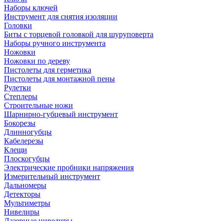
Наборы ключей
Инструмент для снятия изоляции
Головки
Биты с торцевой головкой для шуруповерта
Наборы ручного инструмента
Ножовки
Ножовки по дереву
Пистолеты для герметика
Пистолеты для монтажной пены
Рулетки
Степлеры
Строительные ножи
Шарнирно-губцевый инструмент
Бокорезы
Длинногубцы
Кабелерезы
Клещи
Плоскогубцы
Электрические пробники напряжения
Измерительный инструмент
Дальномеры
Детекторы
Мультиметры
Нивелиры
Лазерные нивелиры