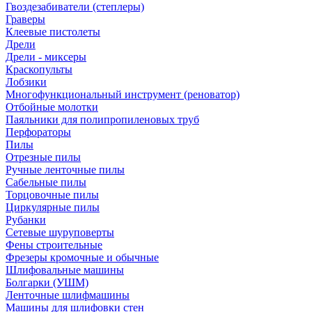
Гвоздезабиватели (степлеры)
Граверы
Клеевые пистолеты
Дрели
Дрели - миксеры
Краскопульты
Лобзики
Многофункциональный инструмент (реноватор)
Отбойные молотки
Паяльники для полипропиленовых труб
Перфораторы
Пилы
Отрезные пилы
Ручные ленточные пилы
Сабельные пилы
Торцовочные пилы
Циркулярные пилы
Рубанки
Сетевые шуруповерты
Фены строительные
Фрезеры кромочные и обычные
Шлифовальные машины
Болгарки (УШМ)
Ленточные шлифмашины
Машины для шлифовки стен