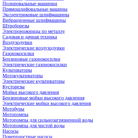
Полировальные машинки
Прямошлифовальные машины
Эксцентриковые шлифмашины
Вибрационные шлифмашины
Штроборезы
Электроножницы по металлу
Садовая и дачная техника
Воздуходувки
Электрические воздуходувки
Газонокосилки
Бензиновые газонокосилки
Электрические газонокосилки
Культиваторы
Мотокультиваторы
Электрические культиваторы
Кусторезы
Мойки высокого давления
Бензиновые мойки высокого давления
Электрические мойки высокого давления
Мотобуры
Мотопомпы
Мотопомпы для сильнозагрязненной воды
Мотопомпы для чистой воды
Насосы
Поверхностные насосы