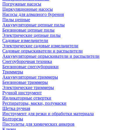
Погружные насосы
Циркуляционные насосы
Насосы для алмазного бурения
Пилы цепные
Аккумуляторные цепные пилы
Бензиновые цепные пилы
Электрические цепные пилы
Садовые измельчители
Электрические садовые измельчители
Садовые опрыскиватели и распылители
Аккумуляторные опрыскиватели и распылители
Снегоуборочная техника
Бензиновые снегоуборщики
Триммеры
Аккумуляторные триммеры
Бензиновые триммеры
Электрические триммеры
Ручной инструмент
Индикаторные отвертки
Респираторы, маски, полумаски
Щетка ручная
Инструмент для резки и обработки материала
Болторезы
Пистолеты для химических анкеров
Ключи