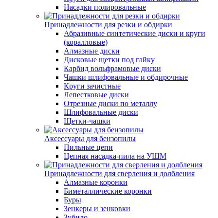
Насадки полировальные
Принадлежности для резки и обдирки
Абразивные синтетические диски и круги
(коралловые)
Алмазные диски
Дисковые щетки под гайку
Карбид вольфрамовые диски
Чашки шлифовальные и обдирочные
Круги зачистные
Лепестковые диски
Отрезные диски по металлу
Шлифовальные диски
Щетки-чашки
Аксессуары для бензопилы
Пильные цепи
Цепная насадка-пила на УШМ
Принадлежности для сверления и долбления
Алмазные коронки
Биметаллические коронки
Буры
Зенкеры и зенковки
Зубило