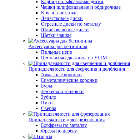
Карбид вольфрамовые диски
Чашки шлифовальные и обдирочные
Круги зачистные
Лепестковые диски
Отрезные диски по металлу
Шлифовальные диски
Щетки-чашки
Аксессуары для бензопилы
Пильные цепи
Цепная насадка-пила на УШМ
Принадлежности для сверления и долбления
Алмазные коронки
Биметаллические коронки
Буры
Зенкеры и зенковки
Зубило
Пики
Сверла
Принадлежности для фрезерования
Борфрезы по металлу
Фрезы по дереву