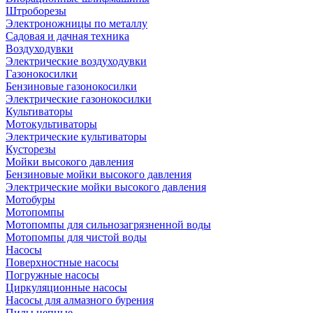
Штроборезы
Электроножницы по металлу
Садовая и дачная техника
Воздуходувки
Электрические воздуходувки
Газонокосилки
Бензиновые газонокосилки
Электрические газонокосилки
Культиваторы
Мотокультиваторы
Электрические культиваторы
Кусторезы
Мойки высокого давления
Бензиновые мойки высокого давления
Электрические мойки высокого давления
Мотобуры
Мотопомпы
Мотопомпы для сильнозагрязненной воды
Мотопомпы для чистой воды
Насосы
Поверхностные насосы
Погружные насосы
Циркуляционные насосы
Насосы для алмазного бурения
Пилы цепные