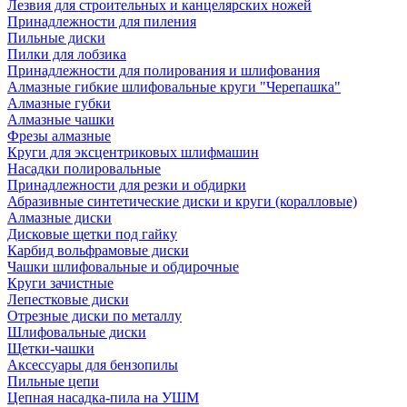
Лезвия для строительных и канцелярских ножей
Принадлежности для пиления
Пильные диски
Пилки для лобзика
Принадлежности для полирования и шлифования
Алмазные гибкие шлифовальные круги "Черепашка"
Алмазные губки
Алмазные чашки
Фрезы алмазные
Круги для эксцентриковых шлифмашин
Насадки полировальные
Принадлежности для резки и обдирки
Абразивные синтетические диски и круги (коралловые)
Алмазные диски
Дисковые щетки под гайку
Карбид вольфрамовые диски
Чашки шлифовальные и обдирочные
Круги зачистные
Лепестковые диски
Отрезные диски по металлу
Шлифовальные диски
Щетки-чашки
Аксессуары для бензопилы
Пильные цепи
Цепная насадка-пила на УШМ