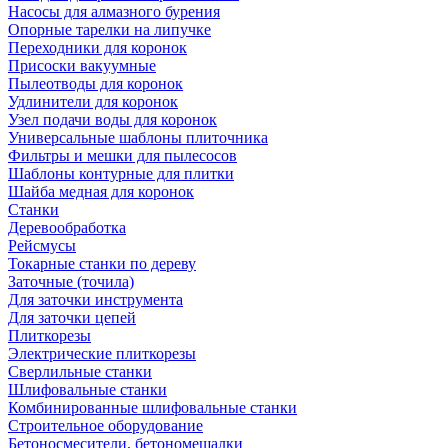
Насосы для алмазного бурения
Опорные тарелки на липучке
Переходники для коронок
Присоски вакуумные
Пылеотводы для коронок
Удлинители для коронок
Узел подачи воды для коронок
Универсальные шаблоны плиточника
Фильтры и мешки для пылесосов
Шаблоны контурные для плитки
Шайба медная для коронок
Станки
Деревообработка
Рейсмусы
Токарные станки по дереву
Заточные (точила)
Для заточки инструмента
Для заточки цепей
Плиткорезы
Электрические плиткорезы
Сверлильные станки
Шлифовальные станки
Комбинированные шлифовальные станки
Строительное оборудование
Бетоносмесители, бетономешалки