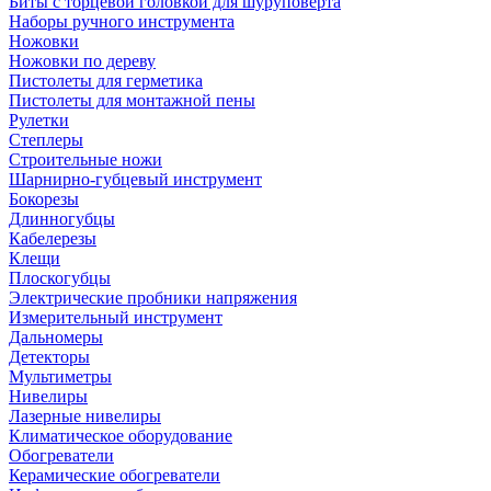
Биты с торцевой головкой для шуруповерта
Наборы ручного инструмента
Ножовки
Ножовки по дереву
Пистолеты для герметика
Пистолеты для монтажной пены
Рулетки
Степлеры
Строительные ножи
Шарнирно-губцевый инструмент
Бокорезы
Длинногубцы
Кабелерезы
Клещи
Плоскогубцы
Электрические пробники напряжения
Измерительный инструмент
Дальномеры
Детекторы
Мультиметры
Нивелиры
Лазерные нивелиры
Климатическое оборудование
Обогреватели
Керамические обогреватели