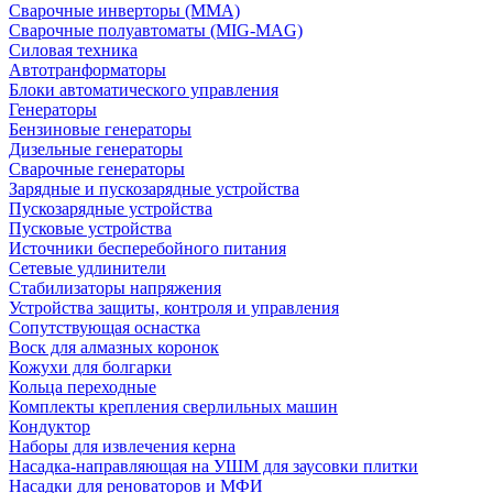
Сварочные инверторы (MMA)
Сварочные полуавтоматы (MIG-MAG)
Силовая техника
Автотранформаторы
Блоки автоматического управления
Генераторы
Бензиновые генераторы
Дизельные генераторы
Сварочные генераторы
Зарядные и пускозарядные устройства
Пускозарядные устройства
Пусковые устройства
Источники бесперебойного питания
Сетевые удлинители
Стабилизаторы напряжения
Устройства защиты, контроля и управления
Сопутствующая оснастка
Воск для алмазных коронок
Кожухи для болгарки
Кольца переходные
Комплекты крепления сверлильных машин
Кондуктор
Наборы для извлечения керна
Насадка-направляющая на УШМ для заусовки плитки
Насадки для реноваторов и МФИ