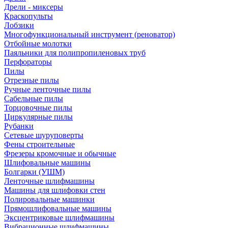
Дрели - миксеры
Краскопульты
Лобзики
Многофункциональный инструмент (реноватор)
Отбойные молотки
Паяльники для полипропиленовых труб
Перфораторы
Пилы
Отрезные пилы
Ручные ленточные пилы
Сабельные пилы
Торцовочные пилы
Циркулярные пилы
Рубанки
Сетевые шуруповерты
Фены строительные
Фрезеры кромочные и обычные
Шлифовальные машины
Болгарки (УШМ)
Ленточные шлифмашины
Машины для шлифовки стен
Полировальные машинки
Прямошлифовальные машины
Эксцентриковые шлифмашины
Вибрационные шлифмашины