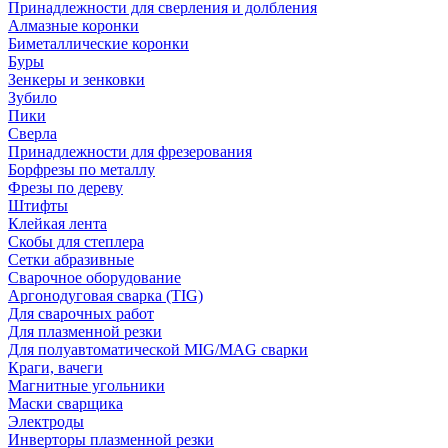
Принадлежности для сверления и долбления
Алмазные коронки
Биметаллические коронки
Буры
Зенкеры и зенковки
Зубило
Пики
Сверла
Принадлежности для фрезерования
Борфрезы по металлу
Фрезы по дереву
Штифты
Клейкая лента
Скобы для степлера
Сетки абразивные
Сварочное оборудование
Аргонодуговая сварка (TIG)
Для сварочных работ
Для плазменной резки
Для полуавтоматической MIG/MAG сварки
Краги, вачеги
Магнитные угольники
Маски сварщика
Электроды
Инверторы плазменной резки