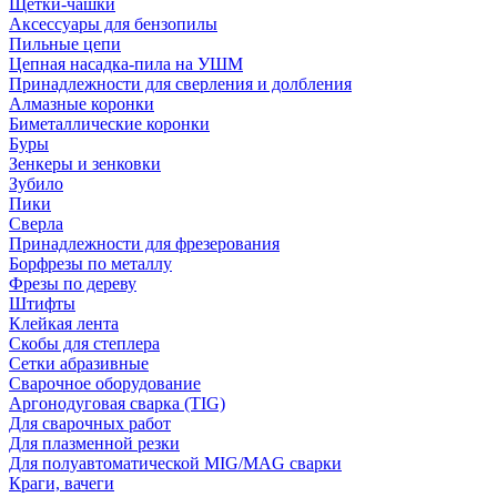
Щетки-чашки
Аксессуары для бензопилы
Пильные цепи
Цепная насадка-пила на УШМ
Принадлежности для сверления и долбления
Алмазные коронки
Биметаллические коронки
Буры
Зенкеры и зенковки
Зубило
Пики
Сверла
Принадлежности для фрезерования
Борфрезы по металлу
Фрезы по дереву
Штифты
Клейкая лента
Скобы для степлера
Сетки абразивные
Сварочное оборудование
Аргонодуговая сварка (TIG)
Для сварочных работ
Для плазменной резки
Для полуавтоматической MIG/MAG сварки
Краги, вачеги