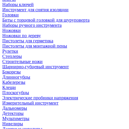
Наборы ключей
Инструмент для снятия изоляции
Головки
Биты с торцевой головкой для шуруповерта
Наборы ручного инструмента
Ножовки
Ножовки по дереву
Пистолеты для герметика
Пистолеты для монтажной пены
Рулетки
Степлеры
Строительные ножи
Шарнирно-губцевый инструмент
Бокорезы
Длинногубцы
Кабелерезы
Клещи
Плоскогубцы
Электрические пробники напряжения
Измерительный инструмент
Дальномеры
Детекторы
Мультиметры
Нивелиры
Лазерные нивелиры