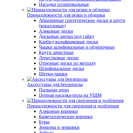
Насадки полировальные
Принадлежности для резки и обдирки
Абразивные синтетические диски и круги
(коралловые)
Алмазные диски
Дисковые щетки под гайку
Карбид вольфрамовые диски
Чашки шлифовальные и обдирочные
Круги зачистные
Лепестковые диски
Отрезные диски по металлу
Шлифовальные диски
Щетки-чашки
Аксессуары для бензопилы
Пильные цепи
Цепная насадка-пила на УШМ
Принадлежности для сверления и долбления
Алмазные коронки
Биметаллические коронки
Буры
Зенкеры и зенковки
Зубило