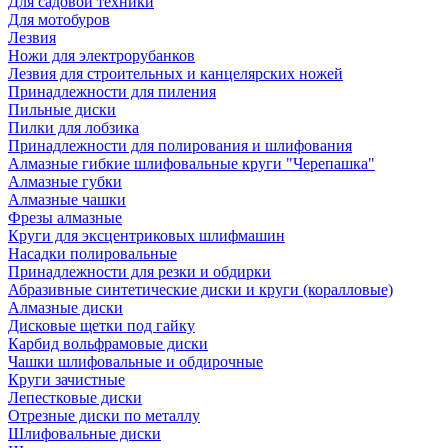
Для садовой техники
Для мотобуров
Лезвия
Ножи для электрорубанков
Лезвия для строительных и канцелярских ножей
Принадлежности для пиления
Пильные диски
Пилки для лобзика
Принадлежности для полирования и шлифования
Алмазные гибкие шлифовальные круги "Черепашка"
Алмазные губки
Алмазные чашки
Фрезы алмазные
Круги для эксцентриковых шлифмашин
Насадки полировальные
Принадлежности для резки и обдирки
Абразивные синтетические диски и круги (коралловые)
Алмазные диски
Дисковые щетки под гайку
Карбид вольфрамовые диски
Чашки шлифовальные и обдирочные
Круги зачистные
Лепестковые диски
Отрезные диски по металлу
Шлифовальные диски