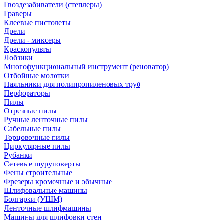
Гвоздезабиватели (степлеры)
Граверы
Клеевые пистолеты
Дрели
Дрели - миксеры
Краскопульты
Лобзики
Многофункциональный инструмент (реноватор)
Отбойные молотки
Паяльники для полипропиленовых труб
Перфораторы
Пилы
Отрезные пилы
Ручные ленточные пилы
Сабельные пилы
Торцовочные пилы
Циркулярные пилы
Рубанки
Сетевые шуруповерты
Фены строительные
Фрезеры кромочные и обычные
Шлифовальные машины
Болгарки (УШМ)
Ленточные шлифмашины
Машины для шлифовки стен