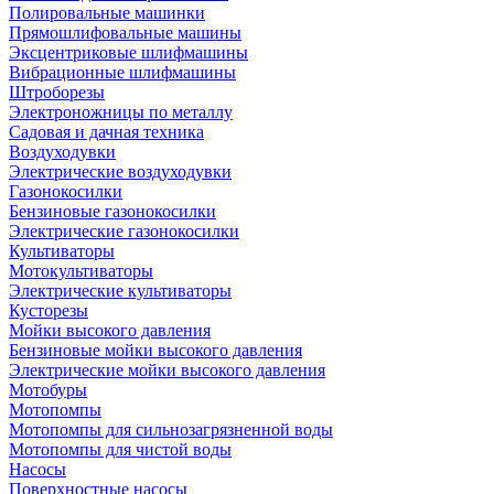
Полировальные машинки
Прямошлифовальные машины
Эксцентриковые шлифмашины
Вибрационные шлифмашины
Штроборезы
Электроножницы по металлу
Садовая и дачная техника
Воздуходувки
Электрические воздуходувки
Газонокосилки
Бензиновые газонокосилки
Электрические газонокосилки
Культиваторы
Мотокультиваторы
Электрические культиваторы
Кусторезы
Мойки высокого давления
Бензиновые мойки высокого давления
Электрические мойки высокого давления
Мотобуры
Мотопомпы
Мотопомпы для сильнозагрязненной воды
Мотопомпы для чистой воды
Насосы
Поверхностные насосы