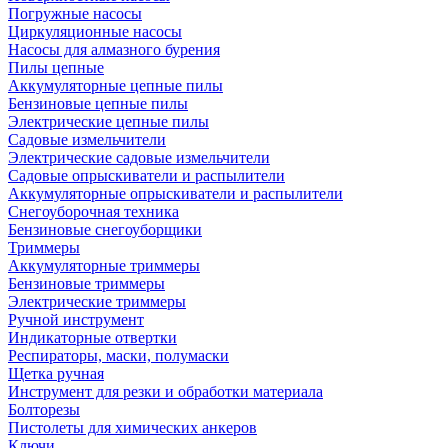
Погружные насосы
Циркуляционные насосы
Насосы для алмазного бурения
Пилы цепные
Аккумуляторные цепные пилы
Бензиновые цепные пилы
Электрические цепные пилы
Садовые измельчители
Электрические садовые измельчители
Садовые опрыскиватели и распылители
Аккумуляторные опрыскиватели и распылители
Снегоуборочная техника
Бензиновые снегоуборщики
Триммеры
Аккумуляторные триммеры
Бензиновые триммеры
Электрические триммеры
Ручной инструмент
Индикаторные отвертки
Респираторы, маски, полумаски
Щетка ручная
Инструмент для резки и обработки материала
Болторезы
Пистолеты для химических анкеров
Ключи