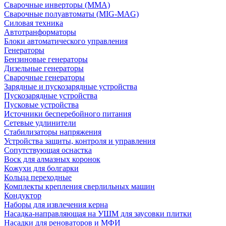
Сварочные инверторы (MMA)
Сварочные полуавтоматы (MIG-MAG)
Силовая техника
Автотранформаторы
Блоки автоматического управления
Генераторы
Бензиновые генераторы
Дизельные генераторы
Сварочные генераторы
Зарядные и пускозарядные устройства
Пускозарядные устройства
Пусковые устройства
Источники бесперебойного питания
Сетевые удлинители
Стабилизаторы напряжения
Устройства защиты, контроля и управления
Сопутствующая оснастка
Воск для алмазных коронок
Кожухи для болгарки
Кольца переходные
Комплекты крепления сверлильных машин
Кондуктор
Наборы для извлечения керна
Насадка-направляющая на УШМ для заусовки плитки
Насадки для реноваторов и МФИ