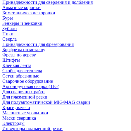
Принадлежности для сверления и долбления
Алмазные коронки
Биметаллические коронки
Буры
Зенкеры и зенковки
Зубило
Пики
Сверла
Принадлежности для фрезерования
Борфрезы по металлу
Фрезы по дереву
Штифты
Клейкая лента
Скобы для степлера
Сетки абразивные
Сварочное оборудование
Аргонодуговая сварка (TIG)
Для сварочных работ
Для плазменной резки
Для полуавтоматической MIG/MAG сварки
Краги, вачеги
Магнитные угольники
Маски сварщика
Электроды
Инверторы плазменной резки