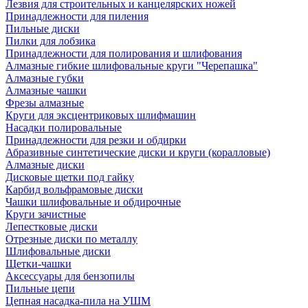
Лезвия для строительных и канцелярских ножей
Принадлежности для пиления
Пильные диски
Пилки для лобзика
Принадлежности для полирования и шлифования
Алмазные гибкие шлифовальные круги "Черепашка"
Алмазные губки
Алмазные чашки
Фрезы алмазные
Круги для эксцентриковых шлифмашин
Насадки полировальные
Принадлежности для резки и обдирки
Абразивные синтетические диски и круги (коралловые)
Алмазные диски
Дисковые щетки под гайку
Карбид вольфрамовые диски
Чашки шлифовальные и обдирочные
Круги зачистные
Лепестковые диски
Отрезные диски по металлу
Шлифовальные диски
Щетки-чашки
Аксессуары для бензопилы
Пильные цепи
Цепная насадка-пила на УШМ