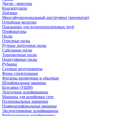
Дрели - миксеры
Краскопульты
Лобзики
Многофункциональный инструмент (реноватор)
Отбойные молотки
Паяльники для полипропиленовых труб
Перфораторы
Пилы
Отрезные пилы
Ручные ленточные пилы
Сабельные пилы
Торцовочные пилы
Циркулярные пилы
Рубанки
Сетевые шуруповерты
Фены строительные
Фрезеры кромочные и обычные
Шлифовальные машины
Болгарки (УШМ)
Ленточные шлифмашины
Машины для шлифовки стен
Полировальные машинки
Прямошлифовальные машины
Эксцентриковые шлифмашины
Вибрационные шлифмашины