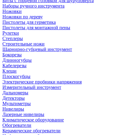
Биты с торцевой головкой для шуруповерта
Наборы ручного инструмента
Ножовки
Ножовки по дереву
Пистолеты для герметика
Пистолеты для монтажной пены
Рулетки
Степлеры
Строительные ножи
Шарнирно-губцевый инструмент
Бокорезы
Длинногубцы
Кабелерезы
Клещи
Плоскогубцы
Электрические пробники напряжения
Измерительный инструмент
Дальномеры
Детекторы
Мультиметры
Нивелиры
Лазерные нивелиры
Климатическое оборудование
Обогреватели
Керамические обогреватели