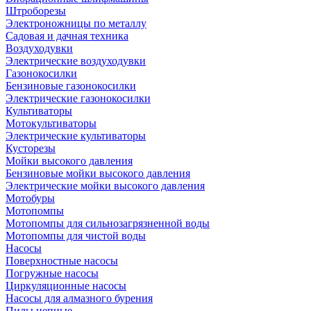
Штроборезы
Электроножницы по металлу
Садовая и дачная техника
Воздуходувки
Электрические воздуходувки
Газонокосилки
Бензиновые газонокосилки
Электрические газонокосилки
Культиваторы
Мотокультиваторы
Электрические культиваторы
Кусторезы
Мойки высокого давления
Бензиновые мойки высокого давления
Электрические мойки высокого давления
Мотобуры
Мотопомпы
Мотопомпы для сильнозагрязненной воды
Мотопомпы для чистой воды
Насосы
Поверхностные насосы
Погружные насосы
Циркуляционные насосы
Насосы для алмазного бурения
Пилы цепные