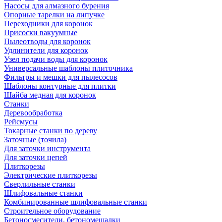
Насосы для алмазного бурения
Опорные тарелки на липучке
Переходники для коронок
Присоски вакуумные
Пылеотводы для коронок
Удлинители для коронок
Узел подачи воды для коронок
Универсальные шаблоны плиточника
Фильтры и мешки для пылесосов
Шаблоны контурные для плитки
Шайба медная для коронок
Станки
Деревообработка
Рейсмусы
Токарные станки по дереву
Заточные (точила)
Для заточки инструмента
Для заточки цепей
Плиткорезы
Электрические плиткорезы
Сверлильные станки
Шлифовальные станки
Комбинированные шлифовальные станки
Строительное оборудование
Бетоносмесители, бетономешалки