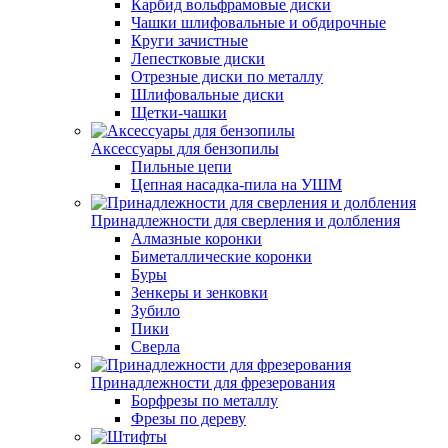
Карбид вольфрамовые диски
Чашки шлифовальные и обдирочные
Круги зачистные
Лепестковые диски
Отрезные диски по металлу
Шлифовальные диски
Щетки-чашки
Аксессуары для бензопилы
Пильные цепи
Цепная насадка-пила на УШМ
Принадлежности для сверления и долбления
Алмазные коронки
Биметаллические коронки
Буры
Зенкеры и зенковки
Зубило
Пики
Сверла
Принадлежности для фрезерования
Борфрезы по металлу
Фрезы по дереву