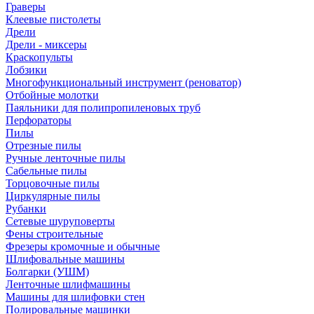
Граверы
Клеевые пистолеты
Дрели
Дрели - миксеры
Краскопульты
Лобзики
Многофункциональный инструмент (реноватор)
Отбойные молотки
Паяльники для полипропиленовых труб
Перфораторы
Пилы
Отрезные пилы
Ручные ленточные пилы
Сабельные пилы
Торцовочные пилы
Циркулярные пилы
Рубанки
Сетевые шуруповерты
Фены строительные
Фрезеры кромочные и обычные
Шлифовальные машины
Болгарки (УШМ)
Ленточные шлифмашины
Машины для шлифовки стен
Полировальные машинки