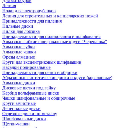
Для мотобуров
Лезвия
Ножи для электрорубанков
Лезвия для строительных и канцелярских ножей
Принадлежности для пиления
Пильные диски
Пилки для лобзика
Принадлежности для полирования и шлифования
Алмазные гибкие шлифовальные круги "Черепашка"
Алмазные губки
Алмазные чашки
Фрезы алмазные
Круги для эксцентриковых шлифмашин
Насадки полировальные
Принадлежности для резки и обдирки
Абразивные синтетические диски и круги (коралловые)
Алмазные диски
Дисковые щетки под гайку
Карбид вольфрамовые диски
Чашки шлифовальные и обдирочные
Круги зачистные
Лепестковые диски
Отрезные диски по металлу
Шлифовальные диски
Щетки-чашки