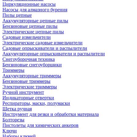
Циркуляционные насосы
Насосы для алмазного бурения
Пилы цепные
Аккумуляторные цепные пилы
Бензиновые цепные пилы
Электрические цепные пилы
Садовые измельчители
Электрические садовые измельчители
Садовые опрыскиватели и распылители
Аккумуляторные опрыскиватели и распылители
Снегоуборочная техника
Бензиновые снегоуборщики
Триммеры
Аккумуляторные триммеры
Бензиновые триммеры
Электрические триммеры
Ручной инструмент
Индикаторные отвертки
Респираторы, маски, полумаски
Щетка ручная
Инструмент для резки и обработки материала
Болторезы
Пистолеты для химических анкеров
Ключи
Наборы ключей