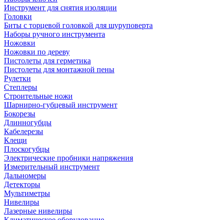
Инструмент для снятия изоляции
Головки
Биты с торцевой головкой для шуруповерта
Наборы ручного инструмента
Ножовки
Ножовки по дереву
Пистолеты для герметика
Пистолеты для монтажной пены
Рулетки
Степлеры
Строительные ножи
Шарнирно-губцевый инструмент
Бокорезы
Длинногубцы
Кабелерезы
Клещи
Плоскогубцы
Электрические пробники напряжения
Измерительный инструмент
Дальномеры
Детекторы
Мультиметры
Нивелиры
Лазерные нивелиры
Климатическое оборудование