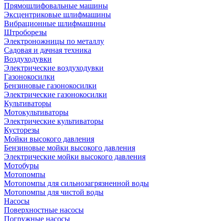
Прямошлифовальные машины
Эксцентриковые шлифмашины
Вибрационные шлифмашины
Штроборезы
Электроножницы по металлу
Садовая и дачная техника
Воздуходувки
Электрические воздуходувки
Газонокосилки
Бензиновые газонокосилки
Электрические газонокосилки
Культиваторы
Мотокультиваторы
Электрические культиваторы
Кусторезы
Мойки высокого давления
Бензиновые мойки высокого давления
Электрические мойки высокого давления
Мотобуры
Мотопомпы
Мотопомпы для сильнозагрязненной воды
Мотопомпы для чистой воды
Насосы
Поверхностные насосы
Погружные насосы