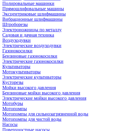
Полировальные машинки
Прямошлифовальные машины
Эксцентриковые шлифмашины
Вибрационные шлифмашины
Штроборезы
Электроножницы по металлу
Садовая и дачная техника
Воздуходувки
Электрические воздуходувки
Газонокосилки
Бензиновые газонокосилки
Электрические газонокосилки
Культиваторы
Мотокультиваторы
Электрические культиваторы
Кусторезы
Мойки высокого давления
Бензиновые мойки высокого давления
Электрические мойки высокого давления
Мотобуры
Мотопомпы
Мотопомпы для сильнозагрязненной воды
Мотопомпы для чистой воды
Насосы
Поверхностные насосы