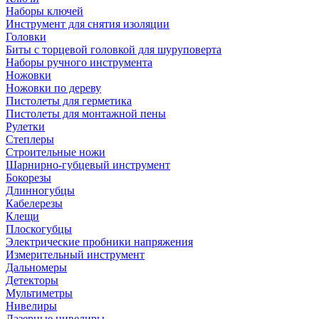
Наборы ключей
Инструмент для снятия изоляции
Головки
Биты с торцевой головкой для шуруповерта
Наборы ручного инструмента
Ножовки
Ножовки по дереву
Пистолеты для герметика
Пистолеты для монтажной пены
Рулетки
Степлеры
Строительные ножи
Шарнирно-губцевый инструмент
Бокорезы
Длинногубцы
Кабелерезы
Клещи
Плоскогубцы
Электрические пробники напряжения
Измерительный инструмент
Дальномеры
Детекторы
Мультиметры
Нивелиры
Лазерные нивелиры