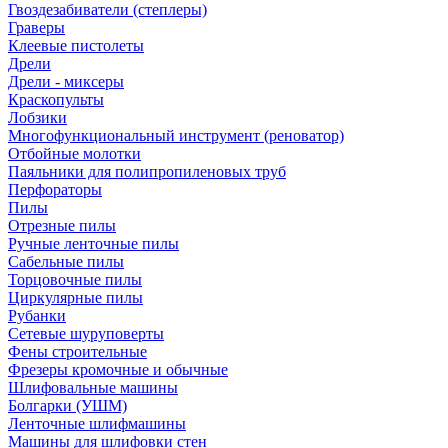
Гвоздезабиватели (степлеры)
Граверы
Клеевые пистолеты
Дрели
Дрели - миксеры
Краскопульты
Лобзики
Многофункциональный инструмент (реноватор)
Отбойные молотки
Паяльники для полипропиленовых труб
Перфораторы
Пилы
Отрезные пилы
Ручные ленточные пилы
Сабельные пилы
Торцовочные пилы
Циркулярные пилы
Рубанки
Сетевые шуруповерты
Фены строительные
Фрезеры кромочные и обычные
Шлифовальные машины
Болгарки (УШМ)
Ленточные шлифмашины
Машины для шлифовки стен