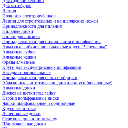
Для садовой техники
Для мотобуров
Лезвия
Ножи для электрорубанков
Лезвия для строительных и канцелярских ножей
Принадлежности для пиления
Пильные диски
Пилки для лобзика
Принадлежности для полирования и шлифования
Алмазные гибкие шлифовальные круги "Черепашка"
Алмазные губки
Алмазные чашки
Фрезы алмазные
Круги для эксцентриковых шлифмашин
Насадки полировальные
Принадлежности для резки и обдирки
Абразивные синтетические диски и круги (коралловые)
Алмазные диски
Дисковые щетки под гайку
Карбид вольфрамовые диски
Чашки шлифовальные и обдирочные
Круги зачистные
Лепестковые диски
Отрезные диски по металлу
Шлифовальные диски