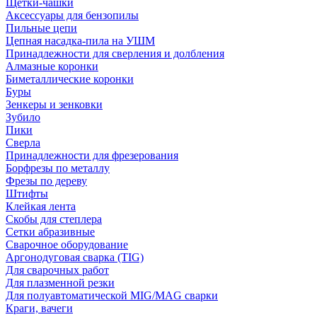
Щетки-чашки
Аксессуары для бензопилы
Пильные цепи
Цепная насадка-пила на УШМ
Принадлежности для сверления и долбления
Алмазные коронки
Биметаллические коронки
Буры
Зенкеры и зенковки
Зубило
Пики
Сверла
Принадлежности для фрезерования
Борфрезы по металлу
Фрезы по дереву
Штифты
Клейкая лента
Скобы для степлера
Сетки абразивные
Сварочное оборудование
Аргонодуговая сварка (TIG)
Для сварочных работ
Для плазменной резки
Для полуавтоматической MIG/MAG сварки
Краги, вачеги