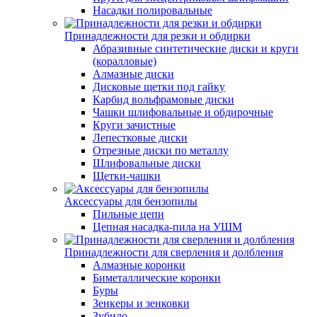
Насадки полировальные
Принадлежности для резки и обдирки
Абразивные синтетические диски и круги
(коралловые)
Алмазные диски
Дисковые щетки под гайку
Карбид вольфрамовые диски
Чашки шлифовальные и обдирочные
Круги зачистные
Лепестковые диски
Отрезные диски по металлу
Шлифовальные диски
Щетки-чашки
Аксессуары для бензопилы
Пильные цепи
Цепная насадка-пила на УШМ
Принадлежности для сверления и долбления
Алмазные коронки
Биметаллические коронки
Буры
Зенкеры и зенковки
Зубило