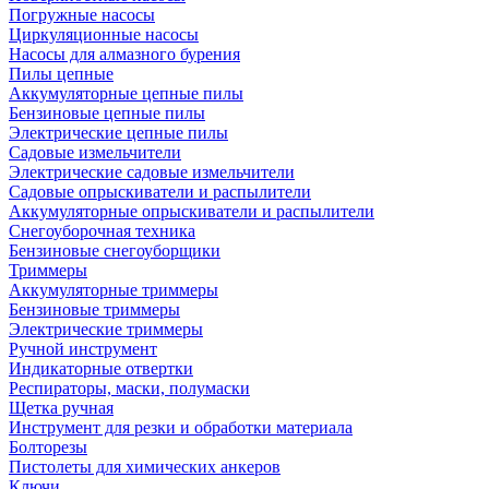
Погружные насосы
Циркуляционные насосы
Насосы для алмазного бурения
Пилы цепные
Аккумуляторные цепные пилы
Бензиновые цепные пилы
Электрические цепные пилы
Садовые измельчители
Электрические садовые измельчители
Садовые опрыскиватели и распылители
Аккумуляторные опрыскиватели и распылители
Снегоуборочная техника
Бензиновые снегоуборщики
Триммеры
Аккумуляторные триммеры
Бензиновые триммеры
Электрические триммеры
Ручной инструмент
Индикаторные отвертки
Респираторы, маски, полумаски
Щетка ручная
Инструмент для резки и обработки материала
Болторезы
Пистолеты для химических анкеров
Ключи