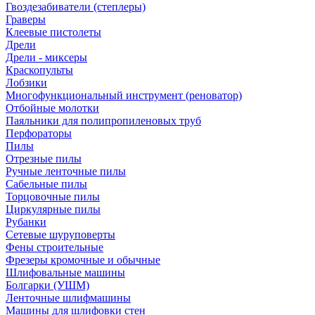
Гвоздезабиватели (степлеры)
Граверы
Клеевые пистолеты
Дрели
Дрели - миксеры
Краскопульты
Лобзики
Многофункциональный инструмент (реноватор)
Отбойные молотки
Паяльники для полипропиленовых труб
Перфораторы
Пилы
Отрезные пилы
Ручные ленточные пилы
Сабельные пилы
Торцовочные пилы
Циркулярные пилы
Рубанки
Сетевые шуруповерты
Фены строительные
Фрезеры кромочные и обычные
Шлифовальные машины
Болгарки (УШМ)
Ленточные шлифмашины
Машины для шлифовки стен