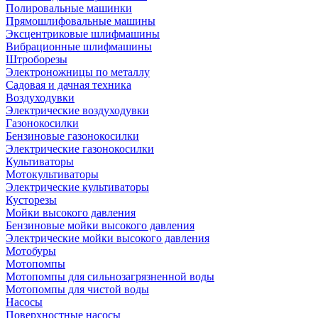
Полировальные машинки
Прямошлифовальные машины
Эксцентриковые шлифмашины
Вибрационные шлифмашины
Штроборезы
Электроножницы по металлу
Садовая и дачная техника
Воздуходувки
Электрические воздуходувки
Газонокосилки
Бензиновые газонокосилки
Электрические газонокосилки
Культиваторы
Мотокультиваторы
Электрические культиваторы
Кусторезы
Мойки высокого давления
Бензиновые мойки высокого давления
Электрические мойки высокого давления
Мотобуры
Мотопомпы
Мотопомпы для сильнозагрязненной воды
Мотопомпы для чистой воды
Насосы
Поверхностные насосы