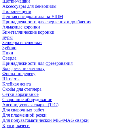
Щетки-чашки
Аксессуары для бензопилы
Пильные цепи
Цепная насадка-пила на УШМ
Принадлежности для сверления и долбления
Алмазные коронки
Биметаллические коронки
Буры
Зенкеры и зенковки
Зубило
Пики
Сверла
Принадлежности для фрезерования
Борфрезы по металлу
Фрезы по дереву
Штифты
Клейкая лента
Скобы для степлера
Сетки абразивные
Сварочное оборудование
Аргонодуговая сварка (TIG)
Для сварочных работ
Для плазменной резки
Для полуавтоматической MIG/MAG сварки
Краги, вачеги