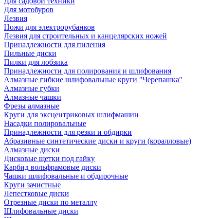
Для садовой техники
Для мотобуров
Лезвия
Ножи для электрорубанков
Лезвия для строительных и канцелярских ножей
Принадлежности для пиления
Пильные диски
Пилки для лобзика
Принадлежности для полирования и шлифования
Алмазные гибкие шлифовальные круги "Черепашка"
Алмазные губки
Алмазные чашки
Фрезы алмазные
Круги для эксцентриковых шлифмашин
Насадки полировальные
Принадлежности для резки и обдирки
Абразивные синтетические диски и круги (коралловые)
Алмазные диски
Дисковые щетки под гайку
Карбид вольфрамовые диски
Чашки шлифовальные и обдирочные
Круги зачистные
Лепестковые диски
Отрезные диски по металлу
Шлифовальные диски