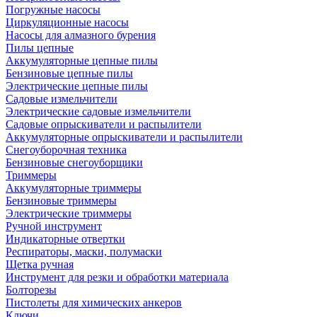
Погружные насосы
Циркуляционные насосы
Насосы для алмазного бурения
Пилы цепные
Аккумуляторные цепные пилы
Бензиновые цепные пилы
Электрические цепные пилы
Садовые измельчители
Электрические садовые измельчители
Садовые опрыскиватели и распылители
Аккумуляторные опрыскиватели и распылители
Снегоуборочная техника
Бензиновые снегоуборщики
Триммеры
Аккумуляторные триммеры
Бензиновые триммеры
Электрические триммеры
Ручной инструмент
Индикаторные отвертки
Респираторы, маски, полумаски
Щетка ручная
Инструмент для резки и обработки материала
Болторезы
Пистолеты для химических анкеров
Ключи