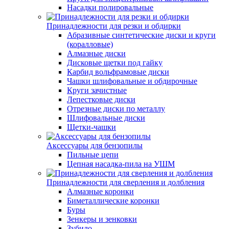
Насадки полировальные
Принадлежности для резки и обдирки
Абразивные синтетические диски и круги
(коралловые)
Алмазные диски
Дисковые щетки под гайку
Карбид вольфрамовые диски
Чашки шлифовальные и обдирочные
Круги зачистные
Лепестковые диски
Отрезные диски по металлу
Шлифовальные диски
Щетки-чашки
Аксессуары для бензопилы
Пильные цепи
Цепная насадка-пила на УШМ
Принадлежности для сверления и долбления
Алмазные коронки
Биметаллические коронки
Буры
Зенкеры и зенковки
Зубило