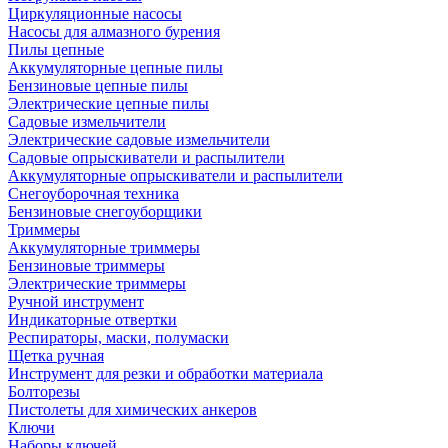
Циркуляционные насосы
Насосы для алмазного бурения
Пилы цепные
Аккумуляторные цепные пилы
Бензиновые цепные пилы
Электрические цепные пилы
Садовые измельчители
Электрические садовые измельчители
Садовые опрыскиватели и распылители
Аккумуляторные опрыскиватели и распылители
Снегоуборочная техника
Бензиновые снегоуборщики
Триммеры
Аккумуляторные триммеры
Бензиновые триммеры
Электрические триммеры
Ручной инструмент
Индикаторные отвертки
Респираторы, маски, полумаски
Щетка ручная
Инструмент для резки и обработки материала
Болторезы
Пистолеты для химических анкеров
Ключи
Наборы ключей