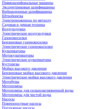
Прямошлифовальные машины
Эксцентриковые шлифмашины
Вибрационные шлифмашины
Штроборезы
Электроножницы по металлу
Садовая и дачная техника
Воздуходувки
Электрические воздуходувки
Газонокосилки
Бензиновые газонокосилки
Электрические газонокосилки
Культиваторы
Мотокультиваторы
Электрические культиваторы
Кусторезы
Мойки высокого давления
Бензиновые мойки высокого давления
Электрические мойки высокого давления
Мотобуры
Мотопомпы
Мотопомпы для сильнозагрязненной воды
Мотопомпы для чистой воды
Насосы
Поверхностные насосы
Погружные насосы