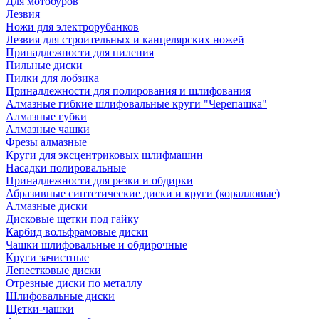
Для мотобуров
Лезвия
Ножи для электрорубанков
Лезвия для строительных и канцелярских ножей
Принадлежности для пиления
Пильные диски
Пилки для лобзика
Принадлежности для полирования и шлифования
Алмазные гибкие шлифовальные круги "Черепашка"
Алмазные губки
Алмазные чашки
Фрезы алмазные
Круги для эксцентриковых шлифмашин
Насадки полировальные
Принадлежности для резки и обдирки
Абразивные синтетические диски и круги (коралловые)
Алмазные диски
Дисковые щетки под гайку
Карбид вольфрамовые диски
Чашки шлифовальные и обдирочные
Круги зачистные
Лепестковые диски
Отрезные диски по металлу
Шлифовальные диски
Щетки-чашки