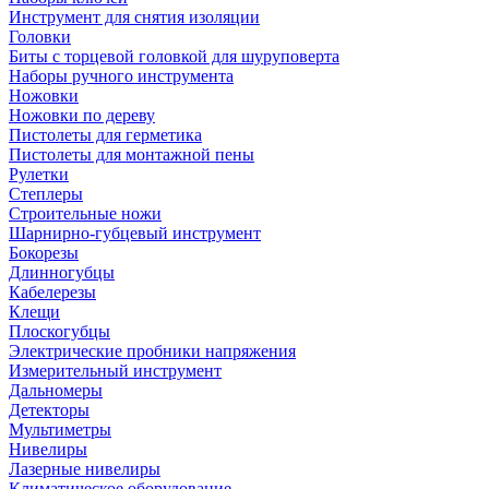
Инструмент для снятия изоляции
Головки
Биты с торцевой головкой для шуруповерта
Наборы ручного инструмента
Ножовки
Ножовки по дереву
Пистолеты для герметика
Пистолеты для монтажной пены
Рулетки
Степлеры
Строительные ножи
Шарнирно-губцевый инструмент
Бокорезы
Длинногубцы
Кабелерезы
Клещи
Плоскогубцы
Электрические пробники напряжения
Измерительный инструмент
Дальномеры
Детекторы
Мультиметры
Нивелиры
Лазерные нивелиры
Климатическое оборудование