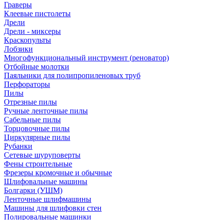
Граверы
Клеевые пистолеты
Дрели
Дрели - миксеры
Краскопульты
Лобзики
Многофункциональный инструмент (реноватор)
Отбойные молотки
Паяльники для полипропиленовых труб
Перфораторы
Пилы
Отрезные пилы
Ручные ленточные пилы
Сабельные пилы
Торцовочные пилы
Циркулярные пилы
Рубанки
Сетевые шуруповерты
Фены строительные
Фрезеры кромочные и обычные
Шлифовальные машины
Болгарки (УШМ)
Ленточные шлифмашины
Машины для шлифовки стен
Полировальные машинки