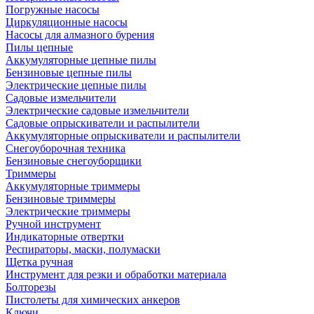
Погружные насосы
Циркуляционные насосы
Насосы для алмазного бурения
Пилы цепные
Аккумуляторные цепные пилы
Бензиновые цепные пилы
Электрические цепные пилы
Садовые измельчители
Электрические садовые измельчители
Садовые опрыскиватели и распылители
Аккумуляторные опрыскиватели и распылители
Снегоуборочная техника
Бензиновые снегоуборщики
Триммеры
Аккумуляторные триммеры
Бензиновые триммеры
Электрические триммеры
Ручной инструмент
Индикаторные отвертки
Респираторы, маски, полумаски
Щетка ручная
Инструмент для резки и обработки материала
Болторезы
Пистолеты для химических анкеров
Ключи