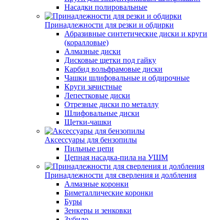
Насадки полировальные
Принадлежности для резки и обдирки
Абразивные синтетические диски и круги
(коралловые)
Алмазные диски
Дисковые щетки под гайку
Карбид вольфрамовые диски
Чашки шлифовальные и обдирочные
Круги зачистные
Лепестковые диски
Отрезные диски по металлу
Шлифовальные диски
Щетки-чашки
Аксессуары для бензопилы
Пильные цепи
Цепная насадка-пила на УШМ
Принадлежности для сверления и долбления
Алмазные коронки
Биметаллические коронки
Буры
Зенкеры и зенковки
Зубило