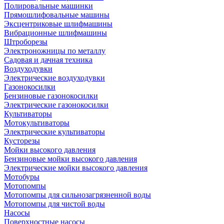
Полировальные машинки
Прямошлифовальные машины
Эксцентриковые шлифмашины
Вибрационные шлифмашины
Штроборезы
Электроножницы по металлу
Садовая и дачная техника
Воздуходувки
Электрические воздуходувки
Газонокосилки
Бензиновые газонокосилки
Электрические газонокосилки
Культиваторы
Мотокультиваторы
Электрические культиваторы
Кусторезы
Мойки высокого давления
Бензиновые мойки высокого давления
Электрические мойки высокого давления
Мотобуры
Мотопомпы
Мотопомпы для сильнозагрязненной воды
Мотопомпы для чистой воды
Насосы
Поверхностные насосы