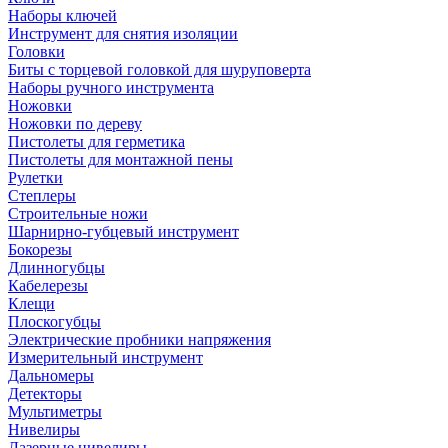
Наборы ключей
Инструмент для снятия изоляции
Головки
Биты с торцевой головкой для шуруповерта
Наборы ручного инструмента
Ножовки
Ножовки по дереву
Пистолеты для герметика
Пистолеты для монтажной пены
Рулетки
Степлеры
Строительные ножи
Шарнирно-губцевый инструмент
Бокорезы
Длинногубцы
Кабелерезы
Клещи
Плоскогубцы
Электрические пробники напряжения
Измерительный инструмент
Дальномеры
Детекторы
Мультиметры
Нивелиры
Лазерные нивелиры