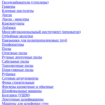
Гвоздезабиватели (степлеры)
Граверы
Клеевые пистолеты
Дрели
Дрели - миксеры
Краскопульты
Лобзики
Многофункциональный инструмент (реноватор)
Отбойные молотки
Паяльники для полипропиленовых труб
Перфораторы
Пилы
Отрезные пилы
Ручные ленточные пилы
Сабельные пилы
Торцовочные пилы
Циркулярные пилы
Рубанки
Сетевые шуруповерты
Фены строительные
Фрезеры кромочные и обычные
Шлифовальные машины
Болгарки (УШМ)
Ленточные шлифмашины
Машины для шлифовки стен