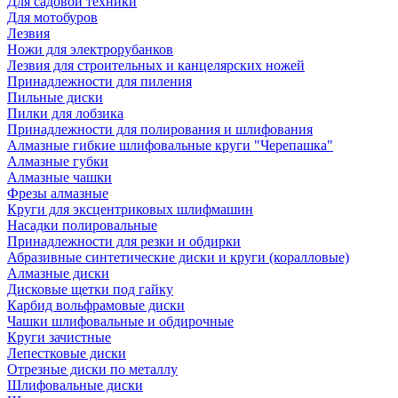
Для садовой техники
Для мотобуров
Лезвия
Ножи для электрорубанков
Лезвия для строительных и канцелярских ножей
Принадлежности для пиления
Пильные диски
Пилки для лобзика
Принадлежности для полирования и шлифования
Алмазные гибкие шлифовальные круги "Черепашка"
Алмазные губки
Алмазные чашки
Фрезы алмазные
Круги для эксцентриковых шлифмашин
Насадки полировальные
Принадлежности для резки и обдирки
Абразивные синтетические диски и круги (коралловые)
Алмазные диски
Дисковые щетки под гайку
Карбид вольфрамовые диски
Чашки шлифовальные и обдирочные
Круги зачистные
Лепестковые диски
Отрезные диски по металлу
Шлифовальные диски