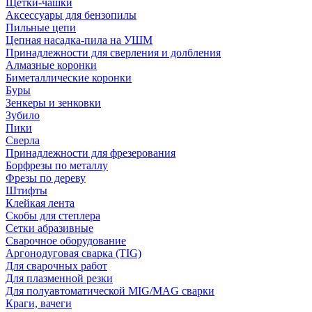
Щетки-чашки
Аксессуары для бензопилы
Пильные цепи
Цепная насадка-пила на УШМ
Принадлежности для сверления и долбления
Алмазные коронки
Биметаллические коронки
Буры
Зенкеры и зенковки
Зубило
Пики
Сверла
Принадлежности для фрезерования
Борфрезы по металлу
Фрезы по дереву
Штифты
Клейкая лента
Скобы для степлера
Сетки абразивные
Сварочное оборудование
Аргонодуговая сварка (TIG)
Для сварочных работ
Для плазменной резки
Для полуавтоматической MIG/MAG сварки
Краги, вачеги