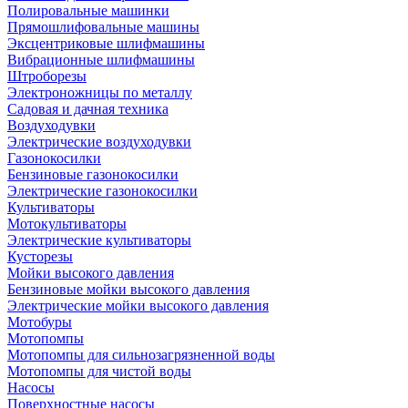
Полировальные машинки
Прямошлифовальные машины
Эксцентриковые шлифмашины
Вибрационные шлифмашины
Штроборезы
Электроножницы по металлу
Садовая и дачная техника
Воздуходувки
Электрические воздуходувки
Газонокосилки
Бензиновые газонокосилки
Электрические газонокосилки
Культиваторы
Мотокультиваторы
Электрические культиваторы
Кусторезы
Мойки высокого давления
Бензиновые мойки высокого давления
Электрические мойки высокого давления
Мотобуры
Мотопомпы
Мотопомпы для сильнозагрязненной воды
Мотопомпы для чистой воды
Насосы
Поверхностные насосы