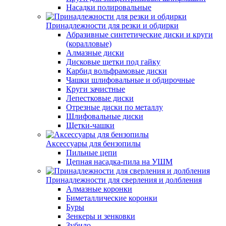
Насадки полировальные
Принадлежности для резки и обдирки
Абразивные синтетические диски и круги
(коралловые)
Алмазные диски
Дисковые щетки под гайку
Карбид вольфрамовые диски
Чашки шлифовальные и обдирочные
Круги зачистные
Лепестковые диски
Отрезные диски по металлу
Шлифовальные диски
Щетки-чашки
Аксессуары для бензопилы
Пильные цепи
Цепная насадка-пила на УШМ
Принадлежности для сверления и долбления
Алмазные коронки
Биметаллические коронки
Буры
Зенкеры и зенковки
Зубило