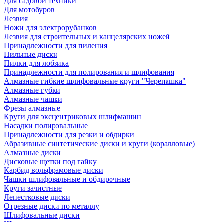
Для садовой техники
Для мотобуров
Лезвия
Ножи для электрорубанков
Лезвия для строительных и канцелярских ножей
Принадлежности для пиления
Пильные диски
Пилки для лобзика
Принадлежности для полирования и шлифования
Алмазные гибкие шлифовальные круги "Черепашка"
Алмазные губки
Алмазные чашки
Фрезы алмазные
Круги для эксцентриковых шлифмашин
Насадки полировальные
Принадлежности для резки и обдирки
Абразивные синтетические диски и круги (коралловые)
Алмазные диски
Дисковые щетки под гайку
Карбид вольфрамовые диски
Чашки шлифовальные и обдирочные
Круги зачистные
Лепестковые диски
Отрезные диски по металлу
Шлифовальные диски