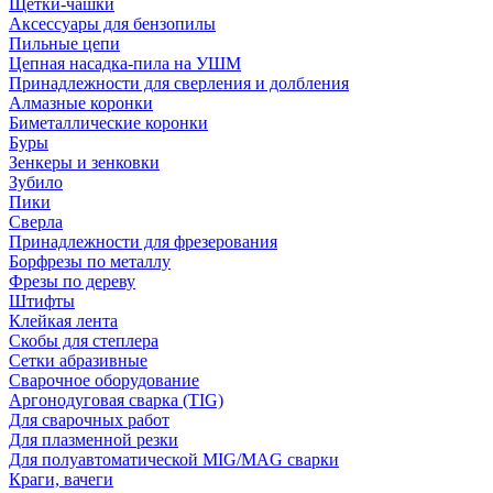
Щетки-чашки
Аксессуары для бензопилы
Пильные цепи
Цепная насадка-пила на УШМ
Принадлежности для сверления и долбления
Алмазные коронки
Биметаллические коронки
Буры
Зенкеры и зенковки
Зубило
Пики
Сверла
Принадлежности для фрезерования
Борфрезы по металлу
Фрезы по дереву
Штифты
Клейкая лента
Скобы для степлера
Сетки абразивные
Сварочное оборудование
Аргонодуговая сварка (TIG)
Для сварочных работ
Для плазменной резки
Для полуавтоматической MIG/MAG сварки
Краги, вачеги