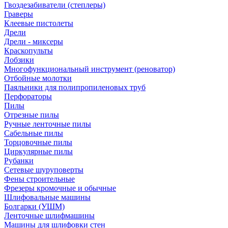
Гвоздезабиватели (степлеры)
Граверы
Клеевые пистолеты
Дрели
Дрели - миксеры
Краскопульты
Лобзики
Многофункциональный инструмент (реноватор)
Отбойные молотки
Паяльники для полипропиленовых труб
Перфораторы
Пилы
Отрезные пилы
Ручные ленточные пилы
Сабельные пилы
Торцовочные пилы
Циркулярные пилы
Рубанки
Сетевые шуруповерты
Фены строительные
Фрезеры кромочные и обычные
Шлифовальные машины
Болгарки (УШМ)
Ленточные шлифмашины
Машины для шлифовки стен