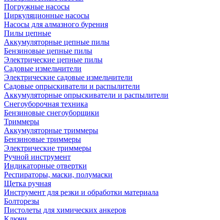
Погружные насосы
Циркуляционные насосы
Насосы для алмазного бурения
Пилы цепные
Аккумуляторные цепные пилы
Бензиновые цепные пилы
Электрические цепные пилы
Садовые измельчители
Электрические садовые измельчители
Садовые опрыскиватели и распылители
Аккумуляторные опрыскиватели и распылители
Снегоуборочная техника
Бензиновые снегоуборщики
Триммеры
Аккумуляторные триммеры
Бензиновые триммеры
Электрические триммеры
Ручной инструмент
Индикаторные отвертки
Респираторы, маски, полумаски
Щетка ручная
Инструмент для резки и обработки материала
Болторезы
Пистолеты для химических анкеров
Ключи