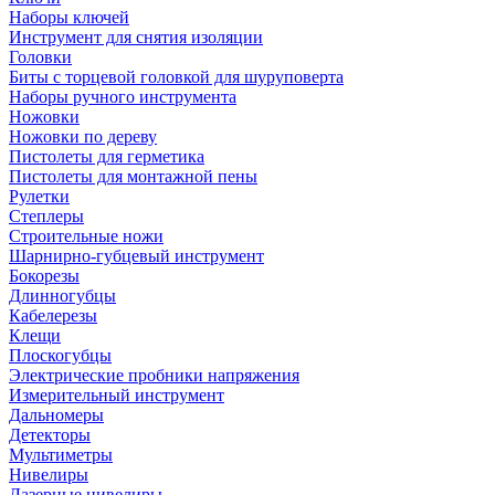
Наборы ключей
Инструмент для снятия изоляции
Головки
Биты с торцевой головкой для шуруповерта
Наборы ручного инструмента
Ножовки
Ножовки по дереву
Пистолеты для герметика
Пистолеты для монтажной пены
Рулетки
Степлеры
Строительные ножи
Шарнирно-губцевый инструмент
Бокорезы
Длинногубцы
Кабелерезы
Клещи
Плоскогубцы
Электрические пробники напряжения
Измерительный инструмент
Дальномеры
Детекторы
Мультиметры
Нивелиры
Лазерные нивелиры