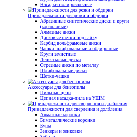
Насадки полировальные
Принадлежности для резки и обдирки
Абразивные синтетические диски и круги
(коралловые)
Алмазные диски
Дисковые щетки под гайку
Карбид вольфрамовые диски
Чашки шлифовальные и обдирочные
Круги зачистные
Лепестковые диски
Отрезные диски по металлу
Шлифовальные диски
Щетки-чашки
Аксессуары для бензопилы
Пильные цепи
Цепная насадка-пила на УШМ
Принадлежности для сверления и долбления
Алмазные коронки
Биметаллические коронки
Буры
Зенкеры и зенковки
Зубило