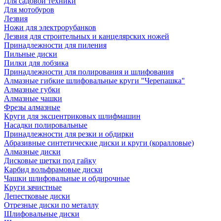
Для садовой техники
Для мотобуров
Лезвия
Ножи для электрорубанков
Лезвия для строительных и канцелярских ножей
Принадлежности для пиления
Пильные диски
Пилки для лобзика
Принадлежности для полирования и шлифования
Алмазные гибкие шлифовальные круги "Черепашка"
Алмазные губки
Алмазные чашки
Фрезы алмазные
Круги для эксцентриковых шлифмашин
Насадки полировальные
Принадлежности для резки и обдирки
Абразивные синтетические диски и круги (коралловые)
Алмазные диски
Дисковые щетки под гайку
Карбид вольфрамовые диски
Чашки шлифовальные и обдирочные
Круги зачистные
Лепестковые диски
Отрезные диски по металлу
Шлифовальные диски