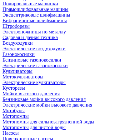
Полировальные машинки
Прямошлифовальные машины
Эксцентриковые шлифмашины
Вибрационные шлифмашины
Штроборезы
Электроножницы по металлу
Садовая и дачная техника
Воздуходувки
Электрические воздуходувки
Газонокосилки
Бензиновые газонокосилки
Электрические газонокосилки
Культиваторы
Мотокультиваторы
Электрические культиваторы
Кусторезы
Мойки высокого давления
Бензиновые мойки высокого давления
Электрические мойки высокого давления
Мотобуры
Мотопомпы
Мотопомпы для сильнозагрязненной воды
Мотопомпы для чистой воды
Насосы
Поверхностные насосы