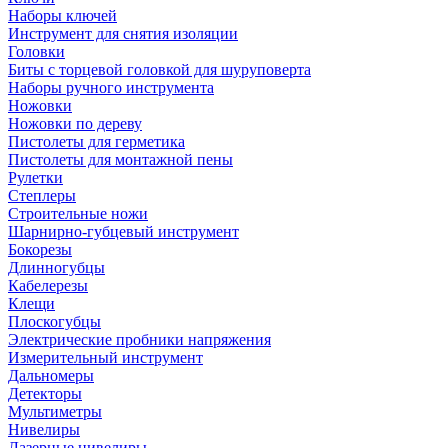
Наборы ключей
Инструмент для снятия изоляции
Головки
Биты с торцевой головкой для шуруповерта
Наборы ручного инструмента
Ножовки
Ножовки по дереву
Пистолеты для герметика
Пистолеты для монтажной пены
Рулетки
Степлеры
Строительные ножи
Шарнирно-губцевый инструмент
Бокорезы
Длинногубцы
Кабелерезы
Клещи
Плоскогубцы
Электрические пробники напряжения
Измерительный инструмент
Дальномеры
Детекторы
Мультиметры
Нивелиры
Лазерные нивелиры