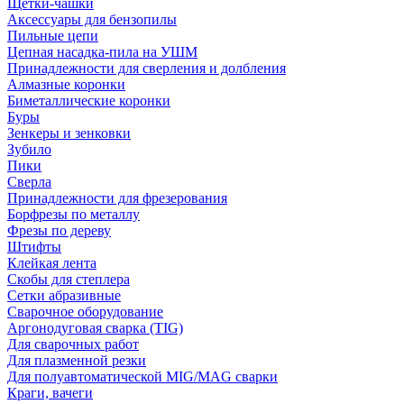
Щетки-чашки
Аксессуары для бензопилы
Пильные цепи
Цепная насадка-пила на УШМ
Принадлежности для сверления и долбления
Алмазные коронки
Биметаллические коронки
Буры
Зенкеры и зенковки
Зубило
Пики
Сверла
Принадлежности для фрезерования
Борфрезы по металлу
Фрезы по дереву
Штифты
Клейкая лента
Скобы для степлера
Сетки абразивные
Сварочное оборудование
Аргонодуговая сварка (TIG)
Для сварочных работ
Для плазменной резки
Для полуавтоматической MIG/MAG сварки
Краги, вачеги