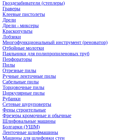
Гвоздезабиватели (степлеры)
Граверы
Клеевые пистолеты
Дрели
Дрели - миксеры
Краскопульты
Лобзики
Многофункциональный инструмент (реноватор)
Отбойные молотки
Паяльники для полипропиленовых труб
Перфораторы
Пилы
Отрезные пилы
Ручные ленточные пилы
Сабельные пилы
Торцовочные пилы
Циркулярные пилы
Рубанки
Сетевые шуруповерты
Фены строительные
Фрезеры кромочные и обычные
Шлифовальные машины
Болгарки (УШМ)
Ленточные шлифмашины
Машины для шлифовки стен