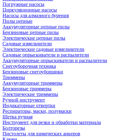
Погружные насосы
Циркуляционные насосы
Насосы для алмазного бурения
Пилы цепные
Аккумуляторные цепные пилы
Бензиновые цепные пилы
Электрические цепные пилы
Садовые измельчители
Электрические садовые измельчители
Садовые опрыскиватели и распылители
Аккумуляторные опрыскиватели и распылители
Снегоуборочная техника
Бензиновые снегоуборщики
Триммеры
Аккумуляторные триммеры
Бензиновые триммеры
Электрические триммеры
Ручной инструмент
Индикаторные отвертки
Респираторы, маски, полумаски
Щетка ручная
Инструмент для резки и обработки материала
Болторезы
Пистолеты для химических анкеров
Ключи