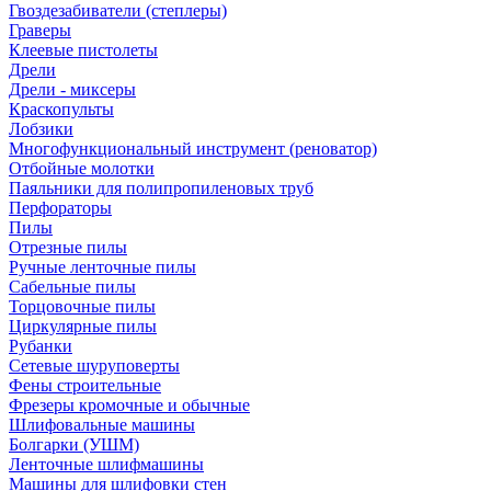
Гвоздезабиватели (степлеры)
Граверы
Клеевые пистолеты
Дрели
Дрели - миксеры
Краскопульты
Лобзики
Многофункциональный инструмент (реноватор)
Отбойные молотки
Паяльники для полипропиленовых труб
Перфораторы
Пилы
Отрезные пилы
Ручные ленточные пилы
Сабельные пилы
Торцовочные пилы
Циркулярные пилы
Рубанки
Сетевые шуруповерты
Фены строительные
Фрезеры кромочные и обычные
Шлифовальные машины
Болгарки (УШМ)
Ленточные шлифмашины
Машины для шлифовки стен