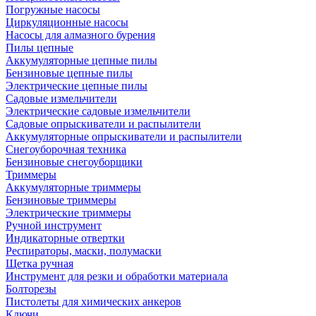
Погружные насосы
Циркуляционные насосы
Насосы для алмазного бурения
Пилы цепные
Аккумуляторные цепные пилы
Бензиновые цепные пилы
Электрические цепные пилы
Садовые измельчители
Электрические садовые измельчители
Садовые опрыскиватели и распылители
Аккумуляторные опрыскиватели и распылители
Снегоуборочная техника
Бензиновые снегоуборщики
Триммеры
Аккумуляторные триммеры
Бензиновые триммеры
Электрические триммеры
Ручной инструмент
Индикаторные отвертки
Респираторы, маски, полумаски
Щетка ручная
Инструмент для резки и обработки материала
Болторезы
Пистолеты для химических анкеров
Ключи