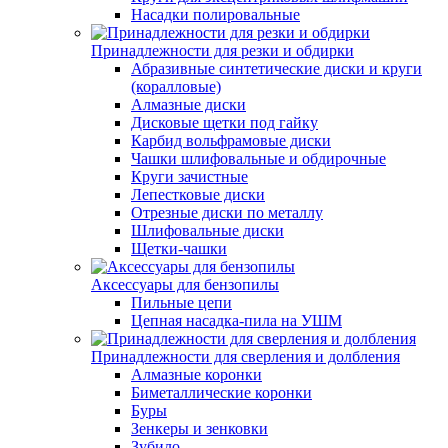
Насадки полировальные
Принадлежности для резки и обдирки
Абразивные синтетические диски и круги
(коралловые)
Алмазные диски
Дисковые щетки под гайку
Карбид вольфрамовые диски
Чашки шлифовальные и обдирочные
Круги зачистные
Лепестковые диски
Отрезные диски по металлу
Шлифовальные диски
Щетки-чашки
Аксессуары для бензопилы
Пильные цепи
Цепная насадка-пила на УШМ
Принадлежности для сверления и долбления
Алмазные коронки
Биметаллические коронки
Буры
Зенкеры и зенковки
Зубило