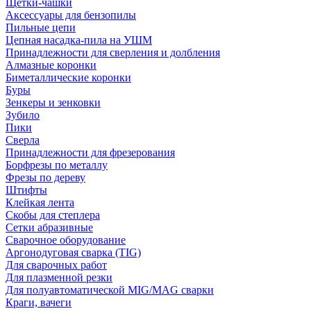
Щетки-чашки
Аксессуары для бензопилы
Пильные цепи
Цепная насадка-пила на УШМ
Принадлежности для сверления и долбления
Алмазные коронки
Биметаллические коронки
Буры
Зенкеры и зенковки
Зубило
Пики
Сверла
Принадлежности для фрезерования
Борфрезы по металлу
Фрезы по дереву
Штифты
Клейкая лента
Скобы для степлера
Сетки абразивные
Сварочное оборудование
Аргонодуговая сварка (TIG)
Для сварочных работ
Для плазменной резки
Для полуавтоматической MIG/MAG сварки
Краги, вачеги