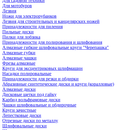
Для садовой техники
Для мотобуров
Лезвия
Ножи для электрорубанков
Лезвия для строительных и канцелярских ножей
Принадлежности для пиления
Пильные диски
Пилки для лобзика
Принадлежности для полирования и шлифования
Алмазные гибкие шлифовальные круги "Черепашка"
Алмазные губки
Алмазные чашки
Фрезы алмазные
Круги для эксцентриковых шлифмашин
Насадки полировальные
Принадлежности для резки и обдирки
Абразивные синтетические диски и круги (коралловые)
Алмазные диски
Дисковые щетки под гайку
Карбид вольфрамовые диски
Чашки шлифовальные и обдирочные
Круги зачистные
Лепестковые диски
Отрезные диски по металлу
Шлифовальные диски