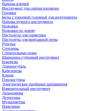
Наборы ключей
Инструмент для снятия изоляции
Головки
Биты с торцевой головкой для шуруповерта
Наборы ручного инструмента
Ножовки
Ножовки по дереву
Пистолеты для герметика
Пистолеты для монтажной пены
Рулетки
Степлеры
Строительные ножи
Шарнирно-губцевый инструмент
Бокорезы
Длинногубцы
Кабелерезы
Клещи
Плоскогубцы
Электрические пробники напряжения
Измерительный инструмент
Дальномеры
Детекторы
Мультиметры
Нивелиры
Лазерные нивелиры