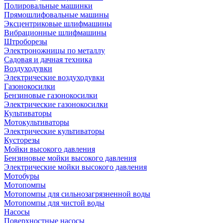
Полировальные машинки
Прямошлифовальные машины
Эксцентриковые шлифмашины
Вибрационные шлифмашины
Штроборезы
Электроножницы по металлу
Садовая и дачная техника
Воздуходувки
Электрические воздуходувки
Газонокосилки
Бензиновые газонокосилки
Электрические газонокосилки
Культиваторы
Мотокультиваторы
Электрические культиваторы
Кусторезы
Мойки высокого давления
Бензиновые мойки высокого давления
Электрические мойки высокого давления
Мотобуры
Мотопомпы
Мотопомпы для сильнозагрязненной воды
Мотопомпы для чистой воды
Насосы
Поверхностные насосы