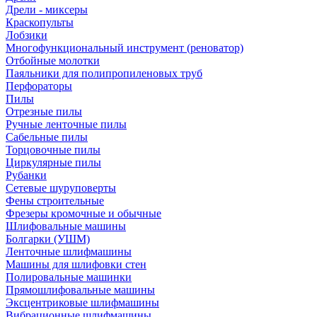
Дрели - миксеры
Краскопульты
Лобзики
Многофункциональный инструмент (реноватор)
Отбойные молотки
Паяльники для полипропиленовых труб
Перфораторы
Пилы
Отрезные пилы
Ручные ленточные пилы
Сабельные пилы
Торцовочные пилы
Циркулярные пилы
Рубанки
Сетевые шуруповерты
Фены строительные
Фрезеры кромочные и обычные
Шлифовальные машины
Болгарки (УШМ)
Ленточные шлифмашины
Машины для шлифовки стен
Полировальные машинки
Прямошлифовальные машины
Эксцентриковые шлифмашины
Вибрационные шлифмашины