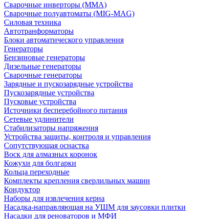
Сварочные инверторы (MMA)
Сварочные полуавтоматы (MIG-MAG)
Силовая техника
Автотранформаторы
Блоки автоматического управления
Генераторы
Бензиновые генераторы
Дизельные генераторы
Сварочные генераторы
Зарядные и пускозарядные устройства
Пускозарядные устройства
Пусковые устройства
Источники бесперебойного питания
Сетевые удлинители
Стабилизаторы напряжения
Устройства защиты, контроля и управления
Сопутствующая оснастка
Воск для алмазных коронок
Кожухи для болгарки
Кольца переходные
Комплекты крепления сверлильных машин
Кондуктор
Наборы для извлечения керна
Насадка-направляющая на УШМ для заусовки плитки
Насадки для реноваторов и МФИ