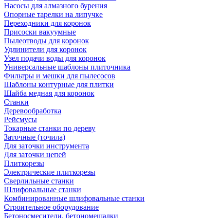
Насосы для алмазного бурения
Опорные тарелки на липучке
Переходники для коронок
Присоски вакуумные
Пылеотводы для коронок
Удлинители для коронок
Узел подачи воды для коронок
Универсальные шаблоны плиточника
Фильтры и мешки для пылесосов
Шаблоны контурные для плитки
Шайба медная для коронок
Станки
Деревообработка
Рейсмусы
Токарные станки по дереву
Заточные (точила)
Для заточки инструмента
Для заточки цепей
Плиткорезы
Электрические плиткорезы
Сверлильные станки
Шлифовальные станки
Комбинированные шлифовальные станки
Строительное оборудование
Бетоносмесители, бетономешалки