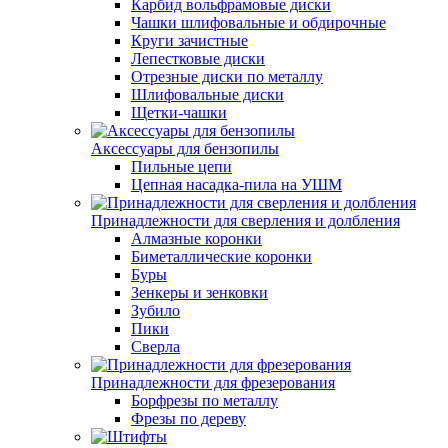
Карбид вольфрамовые диски
Чашки шлифовальные и обдирочные
Круги зачистные
Лепестковые диски
Отрезные диски по металлу
Шлифовальные диски
Щетки-чашки
Аксессуары для бензопилы
Пильные цепи
Цепная насадка-пила на УШМ
Принадлежности для сверления и долбления
Алмазные коронки
Биметаллические коронки
Буры
Зенкеры и зенковки
Зубило
Пики
Сверла
Принадлежности для фрезерования
Борфрезы по металлу
Фрезы по дереву