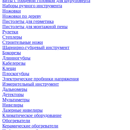
Биты с торцевой головкой для шуруповерта
Наборы ручного инструмента
Ножовки
Ножовки по дереву
Пистолеты для герметика
Пистолеты для монтажной пены
Рулетки
Степлеры
Строительные ножи
Шарнирно-губцевый инструмент
Бокорезы
Длинногубцы
Кабелерезы
Клещи
Плоскогубцы
Электрические пробники напряжения
Измерительный инструмент
Дальномеры
Детекторы
Мультиметры
Нивелиры
Лазерные нивелиры
Климатическое оборудование
Обогреватели
Керамические обогреватели