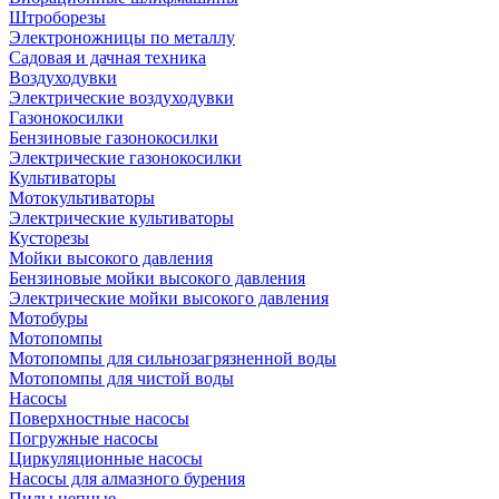
Штроборезы
Электроножницы по металлу
Садовая и дачная техника
Воздуходувки
Электрические воздуходувки
Газонокосилки
Бензиновые газонокосилки
Электрические газонокосилки
Культиваторы
Мотокультиваторы
Электрические культиваторы
Кусторезы
Мойки высокого давления
Бензиновые мойки высокого давления
Электрические мойки высокого давления
Мотобуры
Мотопомпы
Мотопомпы для сильнозагрязненной воды
Мотопомпы для чистой воды
Насосы
Поверхностные насосы
Погружные насосы
Циркуляционные насосы
Насосы для алмазного бурения
Пилы цепные