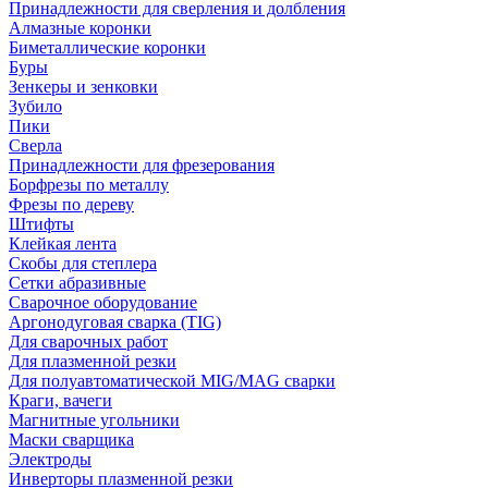
Принадлежности для сверления и долбления
Алмазные коронки
Биметаллические коронки
Буры
Зенкеры и зенковки
Зубило
Пики
Сверла
Принадлежности для фрезерования
Борфрезы по металлу
Фрезы по дереву
Штифты
Клейкая лента
Скобы для степлера
Сетки абразивные
Сварочное оборудование
Аргонодуговая сварка (TIG)
Для сварочных работ
Для плазменной резки
Для полуавтоматической MIG/MAG сварки
Краги, вачеги
Магнитные угольники
Маски сварщика
Электроды
Инверторы плазменной резки