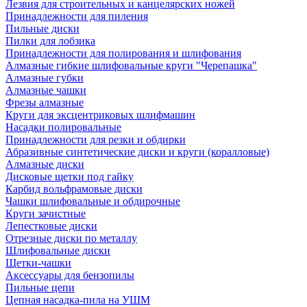
Лезвия для строительных и канцелярских ножей
Принадлежности для пиления
Пильные диски
Пилки для лобзика
Принадлежности для полирования и шлифования
Алмазные гибкие шлифовальные круги "Черепашка"
Алмазные губки
Алмазные чашки
Фрезы алмазные
Круги для эксцентриковых шлифмашин
Насадки полировальные
Принадлежности для резки и обдирки
Абразивные синтетические диски и круги (коралловые)
Алмазные диски
Дисковые щетки под гайку
Карбид вольфрамовые диски
Чашки шлифовальные и обдирочные
Круги зачистные
Лепестковые диски
Отрезные диски по металлу
Шлифовальные диски
Щетки-чашки
Аксессуары для бензопилы
Пильные цепи
Цепная насадка-пила на УШМ