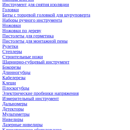
Инструмент для снятия изоляции
Головки
Биты с торцевой головкой для шуруповерта
Наборы ручного инструмента
Ножовки
Ножовки по дереву
Пистолеты для герметика
Пистолеты для монтажной пены
Рулетки
Степлеры
Строительные ножи
Шарнирно-губцевый инструмент
Бокорезы
Длинногубцы
Кабелерезы
Клещи
Плоскогубцы
Электрические пробники напряжения
Измерительный инструмент
Дальномеры
Детекторы
Мультиметры
Нивелиры
Лазерные нивелиры
Климатическое оборудование