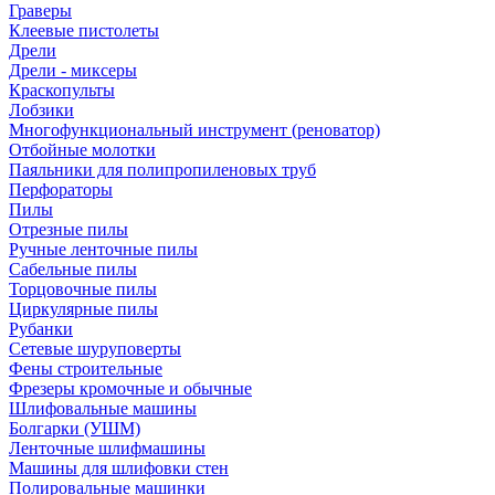
Граверы
Клеевые пистолеты
Дрели
Дрели - миксеры
Краскопульты
Лобзики
Многофункциональный инструмент (реноватор)
Отбойные молотки
Паяльники для полипропиленовых труб
Перфораторы
Пилы
Отрезные пилы
Ручные ленточные пилы
Сабельные пилы
Торцовочные пилы
Циркулярные пилы
Рубанки
Сетевые шуруповерты
Фены строительные
Фрезеры кромочные и обычные
Шлифовальные машины
Болгарки (УШМ)
Ленточные шлифмашины
Машины для шлифовки стен
Полировальные машинки