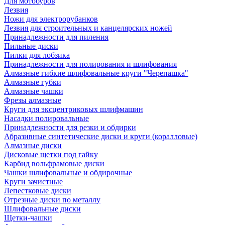
Для мотобуров
Лезвия
Ножи для электрорубанков
Лезвия для строительных и канцелярских ножей
Принадлежности для пиления
Пильные диски
Пилки для лобзика
Принадлежности для полирования и шлифования
Алмазные гибкие шлифовальные круги "Черепашка"
Алмазные губки
Алмазные чашки
Фрезы алмазные
Круги для эксцентриковых шлифмашин
Насадки полировальные
Принадлежности для резки и обдирки
Абразивные синтетические диски и круги (коралловые)
Алмазные диски
Дисковые щетки под гайку
Карбид вольфрамовые диски
Чашки шлифовальные и обдирочные
Круги зачистные
Лепестковые диски
Отрезные диски по металлу
Шлифовальные диски
Щетки-чашки