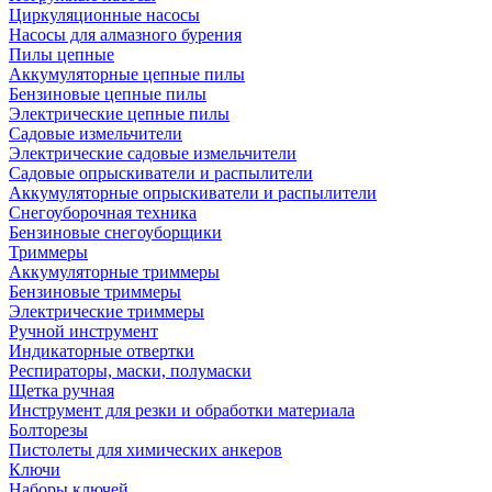
Циркуляционные насосы
Насосы для алмазного бурения
Пилы цепные
Аккумуляторные цепные пилы
Бензиновые цепные пилы
Электрические цепные пилы
Садовые измельчители
Электрические садовые измельчители
Садовые опрыскиватели и распылители
Аккумуляторные опрыскиватели и распылители
Снегоуборочная техника
Бензиновые снегоуборщики
Триммеры
Аккумуляторные триммеры
Бензиновые триммеры
Электрические триммеры
Ручной инструмент
Индикаторные отвертки
Респираторы, маски, полумаски
Щетка ручная
Инструмент для резки и обработки материала
Болторезы
Пистолеты для химических анкеров
Ключи
Наборы ключей