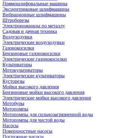
Прямошлифовальные машины
Эксцентриковые шлифмашины
Вибрационные шлифмашины
Штроборезы
Электроножницы по металлу
Садовая и дачная техника
Воздуходувки
Электрические воздуходувки
Газонокосилки
Бензиновые газонокосилки
Электрические газонокосилки
Культиваторы
Мотокультиваторы
Электрические культиваторы
Кусторезы
Мойки высокого давления
Бензиновые мойки высокого давления
Электрические мойки высокого давления
Мотобуры
Мотопомпы
Мотопомпы для сильнозагрязненной воды
Мотопомпы для чистой воды
Насосы
Поверхностные насосы
Погружные насосы