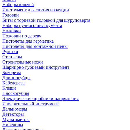
Наборы ключей
Инструмент для снятия изоляции
Головки
Биты с торцевой головкой для шуруповерта
Наборы ручного инструмента
Ножовки
Ножовки по дереву
Пистолеты для герметика
Пистолеты для монтажной пены
Рулетки
Степлеры
Строительные ножи
Шарнирно-губцевый инструмент
Бокорезы
Длинногубцы
Кабелерезы
Клещи
Плоскогубцы
Электрические пробники напряжения
Измерительный инструмент
Дальномеры
Детекторы
Мультиметры
Нивелиры
Лазерные нивелиры