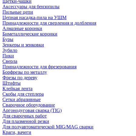
Щетки-чашки
Аксессуары для бензопилы
Пильные цепи
Цепная насадка-пила на УШМ
Принадлежности для сверления и долбления
Алмазные коронки
Биметаллические коронки
Буры
Зенкеры и зенковки
Зубило
Пики
Сверла
Принадлежности для фрезерования
Борфрезы по металлу
Фрезы по дереву
Штифты
Клейкая лента
Скобы для степлера
Сетки абразивные
Сварочное оборудование
Аргонодуговая сварка (TIG)
Для сварочных работ
Для плазменной резки
Для полуавтоматической MIG/MAG сварки
Краги, вачеги