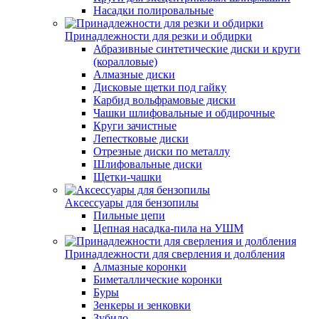
Насадки полировальные
Принадлежности для резки и обдирки
Абразивные синтетические диски и круги
(коралловые)
Алмазные диски
Дисковые щетки под гайку
Карбид вольфрамовые диски
Чашки шлифовальные и обдирочные
Круги зачистные
Лепестковые диски
Отрезные диски по металлу
Шлифовальные диски
Щетки-чашки
Аксессуары для бензопилы
Пильные цепи
Цепная насадка-пила на УШМ
Принадлежности для сверления и долбления
Алмазные коронки
Биметаллические коронки
Буры
Зенкеры и зенковки
Зубило