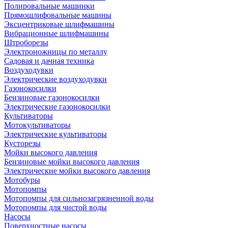
Полировальные машинки
Прямошлифовальные машины
Эксцентриковые шлифмашины
Вибрационные шлифмашины
Штроборезы
Электроножницы по металлу
Садовая и дачная техника
Воздуходувки
Электрические воздуходувки
Газонокосилки
Бензиновые газонокосилки
Электрические газонокосилки
Культиваторы
Мотокультиваторы
Электрические культиваторы
Кусторезы
Мойки высокого давления
Бензиновые мойки высокого давления
Электрические мойки высокого давления
Мотобуры
Мотопомпы
Мотопомпы для сильнозагрязненной воды
Мотопомпы для чистой воды
Насосы
Поверхностные насосы