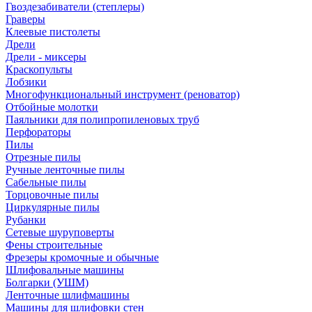
Гвоздезабиватели (степлеры)
Граверы
Клеевые пистолеты
Дрели
Дрели - миксеры
Краскопульты
Лобзики
Многофункциональный инструмент (реноватор)
Отбойные молотки
Паяльники для полипропиленовых труб
Перфораторы
Пилы
Отрезные пилы
Ручные ленточные пилы
Сабельные пилы
Торцовочные пилы
Циркулярные пилы
Рубанки
Сетевые шуруповерты
Фены строительные
Фрезеры кромочные и обычные
Шлифовальные машины
Болгарки (УШМ)
Ленточные шлифмашины
Машины для шлифовки стен