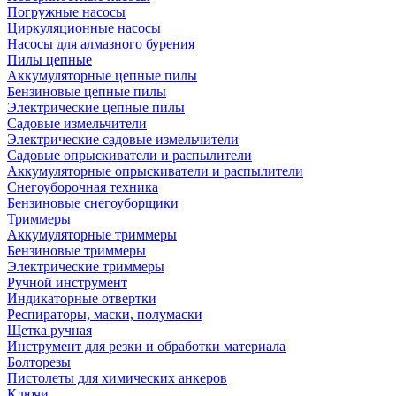
Погружные насосы
Циркуляционные насосы
Насосы для алмазного бурения
Пилы цепные
Аккумуляторные цепные пилы
Бензиновые цепные пилы
Электрические цепные пилы
Садовые измельчители
Электрические садовые измельчители
Садовые опрыскиватели и распылители
Аккумуляторные опрыскиватели и распылители
Снегоуборочная техника
Бензиновые снегоуборщики
Триммеры
Аккумуляторные триммеры
Бензиновые триммеры
Электрические триммеры
Ручной инструмент
Индикаторные отвертки
Респираторы, маски, полумаски
Щетка ручная
Инструмент для резки и обработки материала
Болторезы
Пистолеты для химических анкеров
Ключи