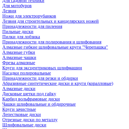
Для садовой техники
Для мотобуров
Лезвия
Ножи для электрорубанков
Лезвия для строительных и канцелярских ножей
Принадлежности для пиления
Пильные диски
Пилки для лобзика
Принадлежности для полирования и шлифования
Алмазные гибкие шлифовальные круги "Черепашка"
Алмазные губки
Алмазные чашки
Фрезы алмазные
Круги для эксцентриковых шлифмашин
Насадки полировальные
Принадлежности для резки и обдирки
Абразивные синтетические диски и круги (коралловые)
Алмазные диски
Дисковые щетки под гайку
Карбид вольфрамовые диски
Чашки шлифовальные и обдирочные
Круги зачистные
Лепестковые диски
Отрезные диски по металлу
Шлифовальные диски