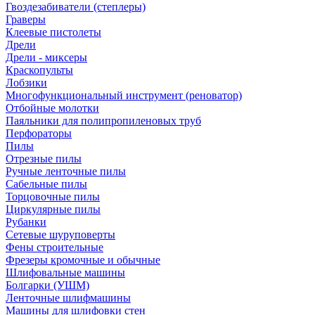
Гвоздезабиватели (степлеры)
Граверы
Клеевые пистолеты
Дрели
Дрели - миксеры
Краскопульты
Лобзики
Многофункциональный инструмент (реноватор)
Отбойные молотки
Паяльники для полипропиленовых труб
Перфораторы
Пилы
Отрезные пилы
Ручные ленточные пилы
Сабельные пилы
Торцовочные пилы
Циркулярные пилы
Рубанки
Сетевые шуруповерты
Фены строительные
Фрезеры кромочные и обычные
Шлифовальные машины
Болгарки (УШМ)
Ленточные шлифмашины
Машины для шлифовки стен