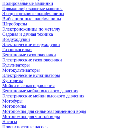
Полировальные машинки
Прямошлифовальные машины
Эксцентриковые шлифмашины
Вибрационные шлифмашины
Штроборезы
Электроножницы по металлу
Садовая и дачная техника
Воздуходувки
Электрические воздуходувки
Газонокосилки
Бензиновые газонокосилки
Электрические газонокосилки
Культиваторы
Мотокультиваторы
Электрические культиваторы
Кусторезы
Мойки высокого давления
Бензиновые мойки высокого давления
Электрические мойки высокого давления
Мотобуры
Мотопомпы
Мотопомпы для сильнозагрязненной воды
Мотопомпы для чистой воды
Насосы
Поверхностные насосы