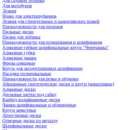
Для садовой техники
Для мотобуров
Лезвия
Ножи для электрорубанков
Лезвия для строительных и канцелярских ножей
Принадлежности для пиления
Пильные диски
Пилки для лобзика
Принадлежности для полирования и шлифования
Алмазные гибкие шлифовальные круги "Черепашка"
Алмазные губки
Алмазные чашки
Фрезы алмазные
Круги для эксцентриковых шлифмашин
Насадки полировальные
Принадлежности для резки и обдирки
Абразивные синтетические диски и круги (коралловые)
Алмазные диски
Дисковые щетки под гайку
Карбид вольфрамовые диски
Чашки шлифовальные и обдирочные
Круги зачистные
Лепестковые диски
Отрезные диски по металлу
Шлифовальные диски