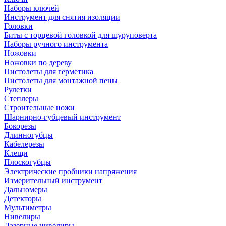
Наборы ключей
Инструмент для снятия изоляции
Головки
Биты с торцевой головкой для шуруповерта
Наборы ручного инструмента
Ножовки
Ножовки по дереву
Пистолеты для герметика
Пистолеты для монтажной пены
Рулетки
Степлеры
Строительные ножи
Шарнирно-губцевый инструмент
Бокорезы
Длинногубцы
Кабелерезы
Клещи
Плоскогубцы
Электрические пробники напряжения
Измерительный инструмент
Дальномеры
Детекторы
Мультиметры
Нивелиры
Лазерные нивелиры