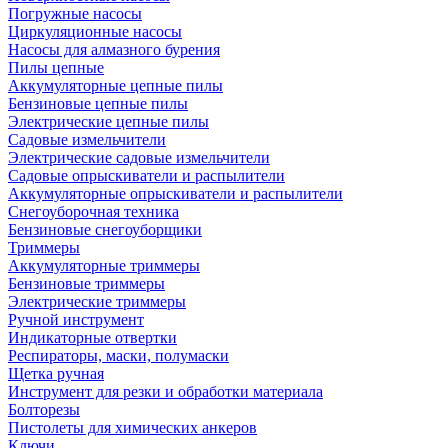
Погружные насосы
Циркуляционные насосы
Насосы для алмазного бурения
Пилы цепные
Аккумуляторные цепные пилы
Бензиновые цепные пилы
Электрические цепные пилы
Садовые измельчители
Электрические садовые измельчители
Садовые опрыскиватели и распылители
Аккумуляторные опрыскиватели и распылители
Снегоуборочная техника
Бензиновые снегоуборщики
Триммеры
Аккумуляторные триммеры
Бензиновые триммеры
Электрические триммеры
Ручной инструмент
Индикаторные отвертки
Респираторы, маски, полумаски
Щетка ручная
Инструмент для резки и обработки материала
Болторезы
Пистолеты для химических анкеров
Ключи