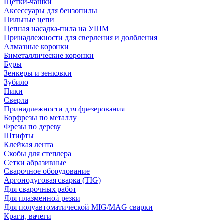
Щетки-чашки
Аксессуары для бензопилы
Пильные цепи
Цепная насадка-пила на УШМ
Принадлежности для сверления и долбления
Алмазные коронки
Биметаллические коронки
Буры
Зенкеры и зенковки
Зубило
Пики
Сверла
Принадлежности для фрезерования
Борфрезы по металлу
Фрезы по дереву
Штифты
Клейкая лента
Скобы для степлера
Сетки абразивные
Сварочное оборудование
Аргонодуговая сварка (TIG)
Для сварочных работ
Для плазменной резки
Для полуавтоматической MIG/MAG сварки
Краги, вачеги