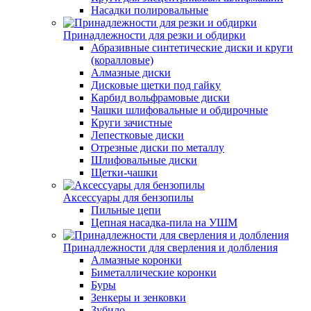
Насадки полировальные
Принадлежности для резки и обдирки
Абразивные синтетические диски и круги
(коралловые)
Алмазные диски
Дисковые щетки под гайку
Карбид вольфрамовые диски
Чашки шлифовальные и обдирочные
Круги зачистные
Лепестковые диски
Отрезные диски по металлу
Шлифовальные диски
Щетки-чашки
Аксессуары для бензопилы
Пильные цепи
Цепная насадка-пила на УШМ
Принадлежности для сверления и долбления
Алмазные коронки
Биметаллические коронки
Буры
Зенкеры и зенковки
Зубило