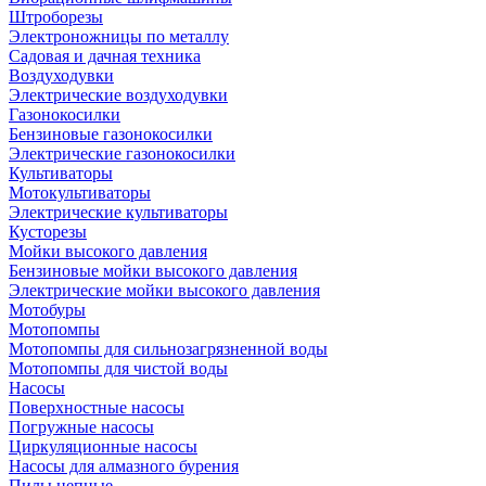
Штроборезы
Электроножницы по металлу
Садовая и дачная техника
Воздуходувки
Электрические воздуходувки
Газонокосилки
Бензиновые газонокосилки
Электрические газонокосилки
Культиваторы
Мотокультиваторы
Электрические культиваторы
Кусторезы
Мойки высокого давления
Бензиновые мойки высокого давления
Электрические мойки высокого давления
Мотобуры
Мотопомпы
Мотопомпы для сильнозагрязненной воды
Мотопомпы для чистой воды
Насосы
Поверхностные насосы
Погружные насосы
Циркуляционные насосы
Насосы для алмазного бурения
Пилы цепные