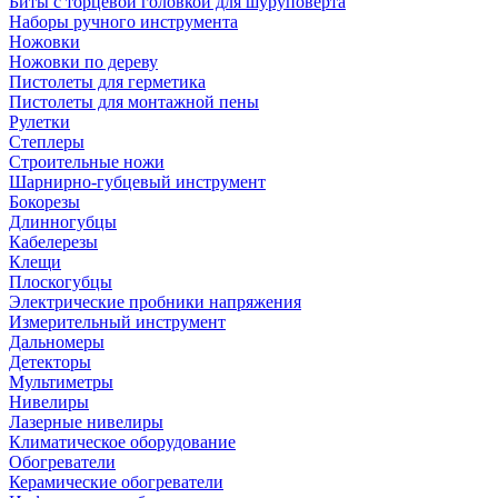
Биты с торцевой головкой для шуруповерта
Наборы ручного инструмента
Ножовки
Ножовки по дереву
Пистолеты для герметика
Пистолеты для монтажной пены
Рулетки
Степлеры
Строительные ножи
Шарнирно-губцевый инструмент
Бокорезы
Длинногубцы
Кабелерезы
Клещи
Плоскогубцы
Электрические пробники напряжения
Измерительный инструмент
Дальномеры
Детекторы
Мультиметры
Нивелиры
Лазерные нивелиры
Климатическое оборудование
Обогреватели
Керамические обогреватели