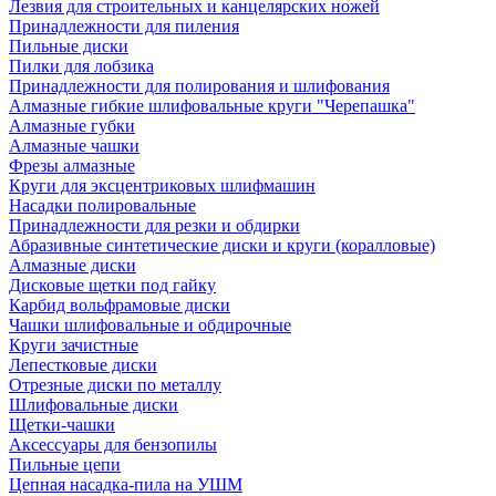
Лезвия для строительных и канцелярских ножей
Принадлежности для пиления
Пильные диски
Пилки для лобзика
Принадлежности для полирования и шлифования
Алмазные гибкие шлифовальные круги "Черепашка"
Алмазные губки
Алмазные чашки
Фрезы алмазные
Круги для эксцентриковых шлифмашин
Насадки полировальные
Принадлежности для резки и обдирки
Абразивные синтетические диски и круги (коралловые)
Алмазные диски
Дисковые щетки под гайку
Карбид вольфрамовые диски
Чашки шлифовальные и обдирочные
Круги зачистные
Лепестковые диски
Отрезные диски по металлу
Шлифовальные диски
Щетки-чашки
Аксессуары для бензопилы
Пильные цепи
Цепная насадка-пила на УШМ