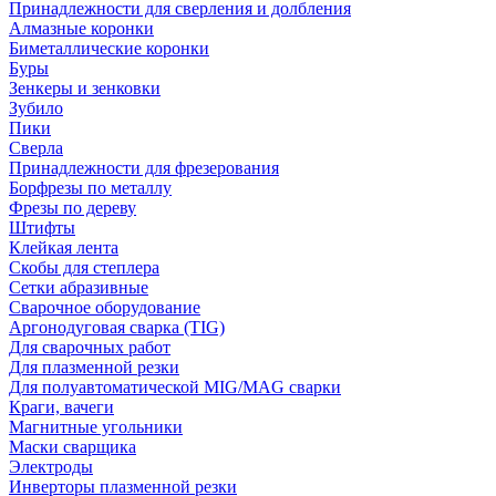
Принадлежности для сверления и долбления
Алмазные коронки
Биметаллические коронки
Буры
Зенкеры и зенковки
Зубило
Пики
Сверла
Принадлежности для фрезерования
Борфрезы по металлу
Фрезы по дереву
Штифты
Клейкая лента
Скобы для степлера
Сетки абразивные
Сварочное оборудование
Аргонодуговая сварка (TIG)
Для сварочных работ
Для плазменной резки
Для полуавтоматической MIG/MAG сварки
Краги, вачеги
Магнитные угольники
Маски сварщика
Электроды
Инверторы плазменной резки