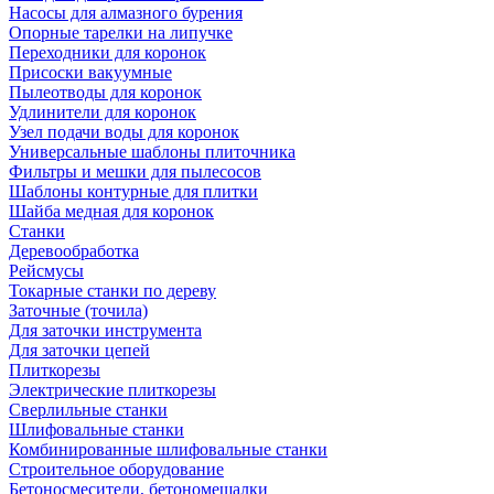
Насосы для алмазного бурения
Опорные тарелки на липучке
Переходники для коронок
Присоски вакуумные
Пылеотводы для коронок
Удлинители для коронок
Узел подачи воды для коронок
Универсальные шаблоны плиточника
Фильтры и мешки для пылесосов
Шаблоны контурные для плитки
Шайба медная для коронок
Станки
Деревообработка
Рейсмусы
Токарные станки по дереву
Заточные (точила)
Для заточки инструмента
Для заточки цепей
Плиткорезы
Электрические плиткорезы
Сверлильные станки
Шлифовальные станки
Комбинированные шлифовальные станки
Строительное оборудование
Бетоносмесители, бетономешалки