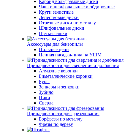
Карбид вольфрамовые диски
Чашки шлифовальные и обдирочные
Круги зачистные
Лепестковые диски
Отрезные диски по металлу
Шлифовальные диски
Щетки-чашки
Аксессуары для бензопилы
Пильные цепи
Цепная насадка-пила на УШМ
Принадлежности для сверления и долбления
Алмазные коронки
Биметаллические коронки
Буры
Зенкеры и зенковки
Зубило
Пики
Сверла
Принадлежности для фрезерования
Борфрезы по металлу
Фрезы по дереву