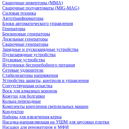
Сварочные инверторы (MMA)
Сварочные полуавтоматы (MIG-MAG)
Силовая техника
Автотранформаторы
Блоки автоматического управления
Генераторы
Бензиновые генераторы
Дизельные генераторы
Сварочные генераторы
Зарядные и пускозарядные устройства
Пускозарядные устройства
Пусковые устройства
Источники бесперебойного питания
Сетевые удлинители
Стабилизаторы напряжения
Устройства защиты, контроля и управления
Сопутствующая оснастка
Воск для алмазных коронок
Кожухи для болгарки
Кольца переходные
Комплекты крепления сверлильных машин
Кондуктор
Наборы для извлечения керна
Насадка-направляющая на УШМ для заусовки плитки
Насадки для реноваторов и МФИ