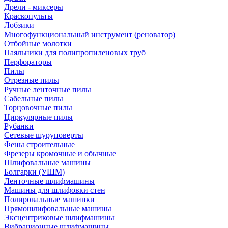
Дрели - миксеры
Краскопульты
Лобзики
Многофункциональный инструмент (реноватор)
Отбойные молотки
Паяльники для полипропиленовых труб
Перфораторы
Пилы
Отрезные пилы
Ручные ленточные пилы
Сабельные пилы
Торцовочные пилы
Циркулярные пилы
Рубанки
Сетевые шуруповерты
Фены строительные
Фрезеры кромочные и обычные
Шлифовальные машины
Болгарки (УШМ)
Ленточные шлифмашины
Машины для шлифовки стен
Полировальные машинки
Прямошлифовальные машины
Эксцентриковые шлифмашины
Вибрационные шлифмашины