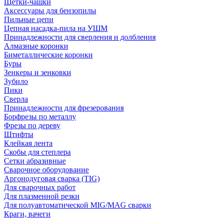
Щетки-чашки
Аксессуары для бензопилы
Пильные цепи
Цепная насадка-пила на УШМ
Принадлежности для сверления и долбления
Алмазные коронки
Биметаллические коронки
Буры
Зенкеры и зенковки
Зубило
Пики
Сверла
Принадлежности для фрезерования
Борфрезы по металлу
Фрезы по дереву
Штифты
Клейкая лента
Скобы для степлера
Сетки абразивные
Сварочное оборудование
Аргонодуговая сварка (TIG)
Для сварочных работ
Для плазменной резки
Для полуавтоматической MIG/MAG сварки
Краги, вачеги