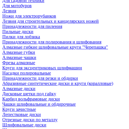
Для садовой техники
Для мотобуров
Лезвия
Ножи для электрорубанков
Лезвия для строительных и канцелярских ножей
Принадлежности для пиления
Пильные диски
Пилки для лобзика
Принадлежности для полирования и шлифования
Алмазные гибкие шлифовальные круги "Черепашка"
Алмазные губки
Алмазные чашки
Фрезы алмазные
Круги для эксцентриковых шлифмашин
Насадки полировальные
Принадлежности для резки и обдирки
Абразивные синтетические диски и круги (коралловые)
Алмазные диски
Дисковые щетки под гайку
Карбид вольфрамовые диски
Чашки шлифовальные и обдирочные
Круги зачистные
Лепестковые диски
Отрезные диски по металлу
Шлифовальные диски