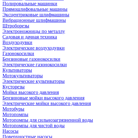
Полировальные машинки
Прямошлифовальные машины
Эксцентриковые шлифмашины
Вибрационные шлифмашины
Штроборезы
Электроножницы по металлу
Садовая и дачная техника
Воздуходувки
Электрические воздуходувки
Газонокосилки
Бензиновые газонокосилки
Электрические газонокосилки
Культиваторы
Мотокультиваторы
Электрические культиваторы
Кусторезы
Мойки высокого давления
Бензиновые мойки высокого давления
Электрические мойки высокого давления
Мотобуры
Мотопомпы
Мотопомпы для сильнозагрязненной воды
Мотопомпы для чистой воды
Насосы
Поверхностные насосы