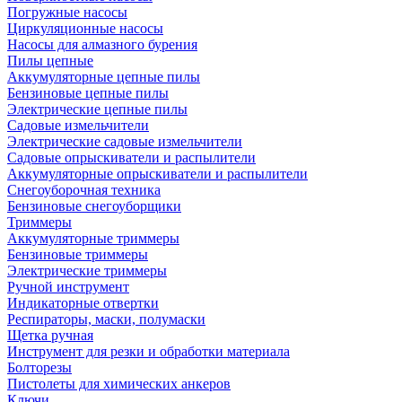
Погружные насосы
Циркуляционные насосы
Насосы для алмазного бурения
Пилы цепные
Аккумуляторные цепные пилы
Бензиновые цепные пилы
Электрические цепные пилы
Садовые измельчители
Электрические садовые измельчители
Садовые опрыскиватели и распылители
Аккумуляторные опрыскиватели и распылители
Снегоуборочная техника
Бензиновые снегоуборщики
Триммеры
Аккумуляторные триммеры
Бензиновые триммеры
Электрические триммеры
Ручной инструмент
Индикаторные отвертки
Респираторы, маски, полумаски
Щетка ручная
Инструмент для резки и обработки материала
Болторезы
Пистолеты для химических анкеров
Ключи