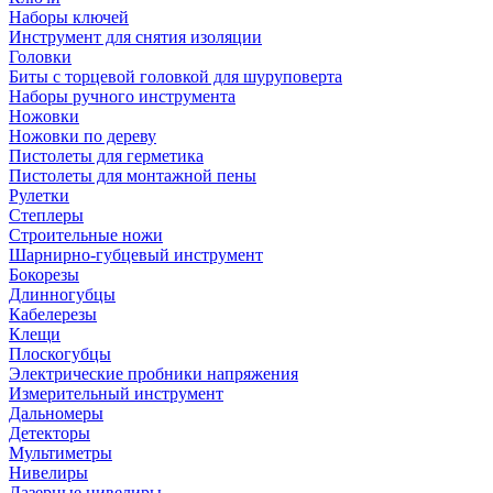
Наборы ключей
Инструмент для снятия изоляции
Головки
Биты с торцевой головкой для шуруповерта
Наборы ручного инструмента
Ножовки
Ножовки по дереву
Пистолеты для герметика
Пистолеты для монтажной пены
Рулетки
Степлеры
Строительные ножи
Шарнирно-губцевый инструмент
Бокорезы
Длинногубцы
Кабелерезы
Клещи
Плоскогубцы
Электрические пробники напряжения
Измерительный инструмент
Дальномеры
Детекторы
Мультиметры
Нивелиры
Лазерные нивелиры