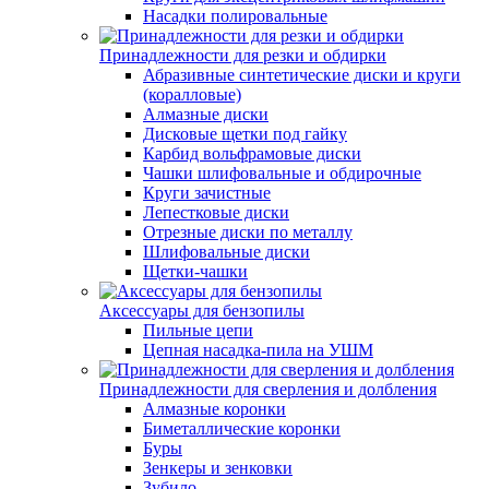
Насадки полировальные
Принадлежности для резки и обдирки
Абразивные синтетические диски и круги
(коралловые)
Алмазные диски
Дисковые щетки под гайку
Карбид вольфрамовые диски
Чашки шлифовальные и обдирочные
Круги зачистные
Лепестковые диски
Отрезные диски по металлу
Шлифовальные диски
Щетки-чашки
Аксессуары для бензопилы
Пильные цепи
Цепная насадка-пила на УШМ
Принадлежности для сверления и долбления
Алмазные коронки
Биметаллические коронки
Буры
Зенкеры и зенковки
Зубило