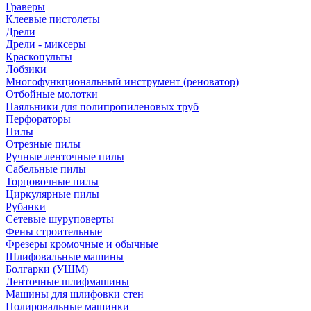
Граверы
Клеевые пистолеты
Дрели
Дрели - миксеры
Краскопульты
Лобзики
Многофункциональный инструмент (реноватор)
Отбойные молотки
Паяльники для полипропиленовых труб
Перфораторы
Пилы
Отрезные пилы
Ручные ленточные пилы
Сабельные пилы
Торцовочные пилы
Циркулярные пилы
Рубанки
Сетевые шуруповерты
Фены строительные
Фрезеры кромочные и обычные
Шлифовальные машины
Болгарки (УШМ)
Ленточные шлифмашины
Машины для шлифовки стен
Полировальные машинки