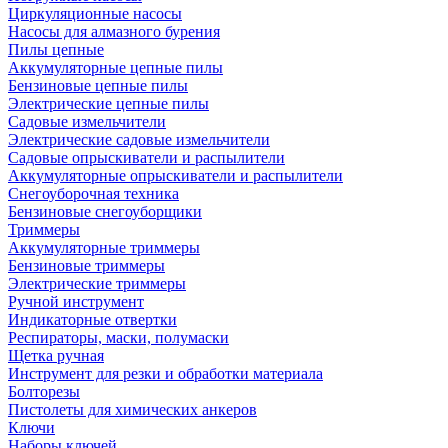
Циркуляционные насосы
Насосы для алмазного бурения
Пилы цепные
Аккумуляторные цепные пилы
Бензиновые цепные пилы
Электрические цепные пилы
Садовые измельчители
Электрические садовые измельчители
Садовые опрыскиватели и распылители
Аккумуляторные опрыскиватели и распылители
Снегоуборочная техника
Бензиновые снегоуборщики
Триммеры
Аккумуляторные триммеры
Бензиновые триммеры
Электрические триммеры
Ручной инструмент
Индикаторные отвертки
Респираторы, маски, полумаски
Щетка ручная
Инструмент для резки и обработки материала
Болторезы
Пистолеты для химических анкеров
Ключи
Наборы ключей