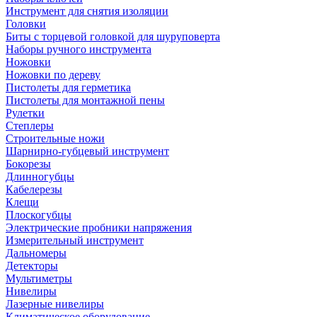
Инструмент для снятия изоляции
Головки
Биты с торцевой головкой для шуруповерта
Наборы ручного инструмента
Ножовки
Ножовки по дереву
Пистолеты для герметика
Пистолеты для монтажной пены
Рулетки
Степлеры
Строительные ножи
Шарнирно-губцевый инструмент
Бокорезы
Длинногубцы
Кабелерезы
Клещи
Плоскогубцы
Электрические пробники напряжения
Измерительный инструмент
Дальномеры
Детекторы
Мультиметры
Нивелиры
Лазерные нивелиры
Климатическое оборудование