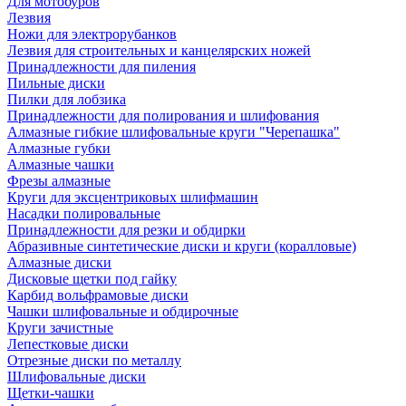
Для мотобуров
Лезвия
Ножи для электрорубанков
Лезвия для строительных и канцелярских ножей
Принадлежности для пиления
Пильные диски
Пилки для лобзика
Принадлежности для полирования и шлифования
Алмазные гибкие шлифовальные круги "Черепашка"
Алмазные губки
Алмазные чашки
Фрезы алмазные
Круги для эксцентриковых шлифмашин
Насадки полировальные
Принадлежности для резки и обдирки
Абразивные синтетические диски и круги (коралловые)
Алмазные диски
Дисковые щетки под гайку
Карбид вольфрамовые диски
Чашки шлифовальные и обдирочные
Круги зачистные
Лепестковые диски
Отрезные диски по металлу
Шлифовальные диски
Щетки-чашки