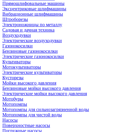
Прямошлифовальные машины
Эксцентриковые шлифмашины
Вибрационные шлифмашины
Штроборезы
Электроножницы по металлу
Садовая и дачная техника
Воздуходувки
Электрические воздуходувки
Газонокосилки
Бензиновые газонокосилки
Электрические газонокосилки
Культиваторы
Мотокультиваторы
Электрические культиваторы
Кусторезы
Мойки высокого давления
Бензиновые мойки высокого давления
Электрические мойки высокого давления
Мотобуры
Мотопомпы
Мотопомпы для сильнозагрязненной воды
Мотопомпы для чистой воды
Насосы
Поверхностные насосы
Погружные насосы