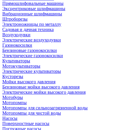
Прямошлифовальные машины
Эксцентриковые шлифмашины
Вибрационные шлифмашины
Штроборезы
Электроножницы по металлу
Садовая и дачная техника
Воздуходувки
Электрические воздуходувки
Газонокосилки
Бензиновые газонокосилки
Электрические газонокосилки
Культиваторы
Мотокультиваторы
Электрические культиваторы
Кусторезы
Мойки высокого давления
Бензиновые мойки высокого давления
Электрические мойки высокого давления
Мотобуры
Мотопомпы
Мотопомпы для сильнозагрязненной воды
Мотопомпы для чистой воды
Насосы
Поверхностные насосы
Погружные насосы