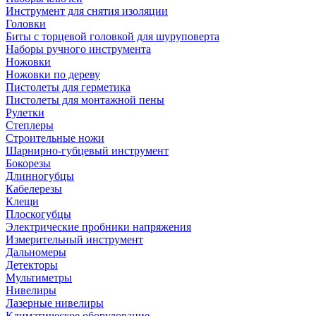
Инструмент для снятия изоляции
Головки
Биты с торцевой головкой для шуруповерта
Наборы ручного инструмента
Ножовки
Ножовки по дереву
Пистолеты для герметика
Пистолеты для монтажной пены
Рулетки
Степлеры
Строительные ножи
Шарнирно-губцевый инструмент
Бокорезы
Длинногубцы
Кабелерезы
Клещи
Плоскогубцы
Электрические пробники напряжения
Измерительный инструмент
Дальномеры
Детекторы
Мультиметры
Нивелиры
Лазерные нивелиры
Климатическое оборудование