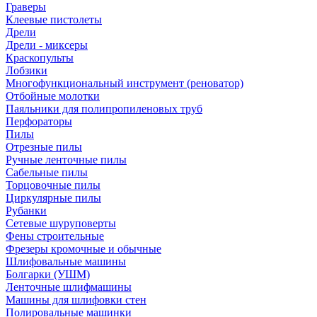
Граверы
Клеевые пистолеты
Дрели
Дрели - миксеры
Краскопульты
Лобзики
Многофункциональный инструмент (реноватор)
Отбойные молотки
Паяльники для полипропиленовых труб
Перфораторы
Пилы
Отрезные пилы
Ручные ленточные пилы
Сабельные пилы
Торцовочные пилы
Циркулярные пилы
Рубанки
Сетевые шуруповерты
Фены строительные
Фрезеры кромочные и обычные
Шлифовальные машины
Болгарки (УШМ)
Ленточные шлифмашины
Машины для шлифовки стен
Полировальные машинки