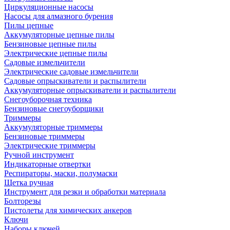
Циркуляционные насосы
Насосы для алмазного бурения
Пилы цепные
Аккумуляторные цепные пилы
Бензиновые цепные пилы
Электрические цепные пилы
Садовые измельчители
Электрические садовые измельчители
Садовые опрыскиватели и распылители
Аккумуляторные опрыскиватели и распылители
Снегоуборочная техника
Бензиновые снегоуборщики
Триммеры
Аккумуляторные триммеры
Бензиновые триммеры
Электрические триммеры
Ручной инструмент
Индикаторные отвертки
Респираторы, маски, полумаски
Щетка ручная
Инструмент для резки и обработки материала
Болторезы
Пистолеты для химических анкеров
Ключи
Наборы ключей