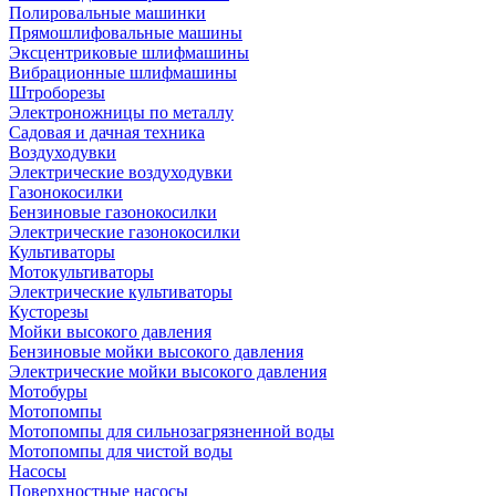
Полировальные машинки
Прямошлифовальные машины
Эксцентриковые шлифмашины
Вибрационные шлифмашины
Штроборезы
Электроножницы по металлу
Садовая и дачная техника
Воздуходувки
Электрические воздуходувки
Газонокосилки
Бензиновые газонокосилки
Электрические газонокосилки
Культиваторы
Мотокультиваторы
Электрические культиваторы
Кусторезы
Мойки высокого давления
Бензиновые мойки высокого давления
Электрические мойки высокого давления
Мотобуры
Мотопомпы
Мотопомпы для сильнозагрязненной воды
Мотопомпы для чистой воды
Насосы
Поверхностные насосы