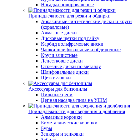
Насадки полировальные
Принадлежности для резки и обдирки
Абразивные синтетические диски и круги
(коралловые)
Алмазные диски
Дисковые щетки под гайку
Карбид вольфрамовые диски
Чашки шлифовальные и обдирочные
Круги зачистные
Лепестковые диски
Отрезные диски по металлу
Шлифовальные диски
Щетки-чашки
Аксессуары для бензопилы
Пильные цепи
Цепная насадка-пила на УШМ
Принадлежности для сверления и долбления
Алмазные коронки
Биметаллические коронки
Буры
Зенкеры и зенковки
Зубило