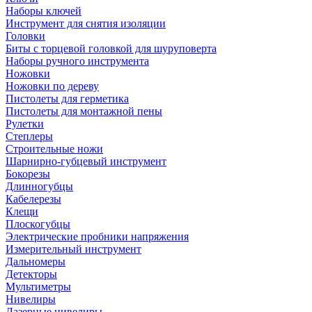
Наборы ключей
Инструмент для снятия изоляции
Головки
Биты с торцевой головкой для шуруповерта
Наборы ручного инструмента
Ножовки
Ножовки по дереву
Пистолеты для герметика
Пистолеты для монтажной пены
Рулетки
Степлеры
Строительные ножи
Шарнирно-губцевый инструмент
Бокорезы
Длинногубцы
Кабелерезы
Клещи
Плоскогубцы
Электрические пробники напряжения
Измерительный инструмент
Дальномеры
Детекторы
Мультиметры
Нивелиры
Лазерные нивелиры