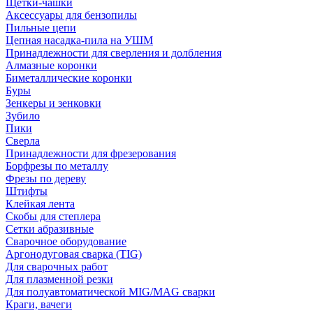
Щетки-чашки
Аксессуары для бензопилы
Пильные цепи
Цепная насадка-пила на УШМ
Принадлежности для сверления и долбления
Алмазные коронки
Биметаллические коронки
Буры
Зенкеры и зенковки
Зубило
Пики
Сверла
Принадлежности для фрезерования
Борфрезы по металлу
Фрезы по дереву
Штифты
Клейкая лента
Скобы для степлера
Сетки абразивные
Сварочное оборудование
Аргонодуговая сварка (TIG)
Для сварочных работ
Для плазменной резки
Для полуавтоматической MIG/MAG сварки
Краги, вачеги