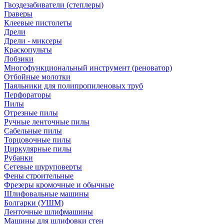
Гвоздезабиватели (степлеры)
Граверы
Клеевые пистолеты
Дрели
Дрели - миксеры
Краскопульты
Лобзики
Многофункциональный инструмент (реноватор)
Отбойные молотки
Паяльники для полипропиленовых труб
Перфораторы
Пилы
Отрезные пилы
Ручные ленточные пилы
Сабельные пилы
Торцовочные пилы
Циркулярные пилы
Рубанки
Сетевые шуруповерты
Фены строительные
Фрезеры кромочные и обычные
Шлифовальные машины
Болгарки (УШМ)
Ленточные шлифмашины
Машины для шлифовки стен