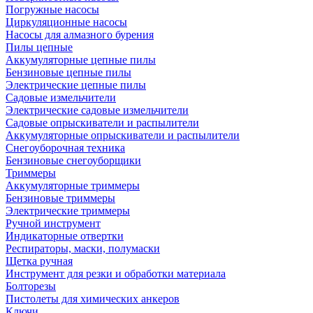
Погружные насосы
Циркуляционные насосы
Насосы для алмазного бурения
Пилы цепные
Аккумуляторные цепные пилы
Бензиновые цепные пилы
Электрические цепные пилы
Садовые измельчители
Электрические садовые измельчители
Садовые опрыскиватели и распылители
Аккумуляторные опрыскиватели и распылители
Снегоуборочная техника
Бензиновые снегоуборщики
Триммеры
Аккумуляторные триммеры
Бензиновые триммеры
Электрические триммеры
Ручной инструмент
Индикаторные отвертки
Респираторы, маски, полумаски
Щетка ручная
Инструмент для резки и обработки материала
Болторезы
Пистолеты для химических анкеров
Ключи