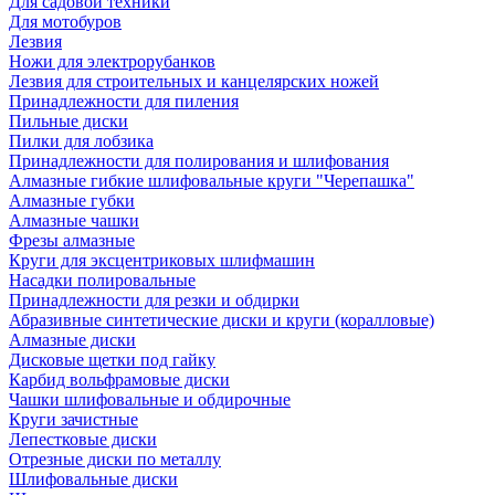
Для садовой техники
Для мотобуров
Лезвия
Ножи для электрорубанков
Лезвия для строительных и канцелярских ножей
Принадлежности для пиления
Пильные диски
Пилки для лобзика
Принадлежности для полирования и шлифования
Алмазные гибкие шлифовальные круги "Черепашка"
Алмазные губки
Алмазные чашки
Фрезы алмазные
Круги для эксцентриковых шлифмашин
Насадки полировальные
Принадлежности для резки и обдирки
Абразивные синтетические диски и круги (коралловые)
Алмазные диски
Дисковые щетки под гайку
Карбид вольфрамовые диски
Чашки шлифовальные и обдирочные
Круги зачистные
Лепестковые диски
Отрезные диски по металлу
Шлифовальные диски